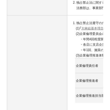
独占禁止法に関する相談
法務部は、事業部門か
独占禁止法遵守のため
(1)
「
大林組基本理念
」の
(2)
企業倫理委員会の設
・
年間4回程度開催
・
各店に支店企業倫
・
年1回、施策の運
(3)
企業倫理推進体制の
企業倫理責任者
企業倫理推進者
企業倫理推進担当部門