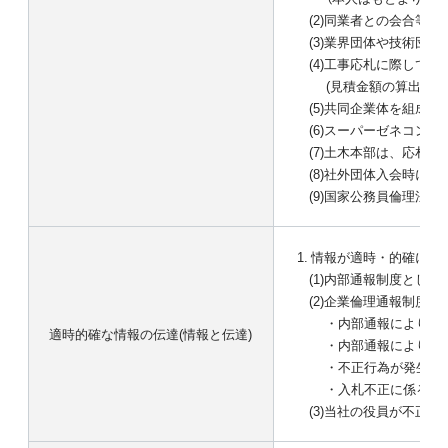
(2)
同業者との会合等(
(3)
業界団体や技術団体
(4)
工事応札に際しての
(見積金額の算出や
(5)
共同企業体を組成し
(6)
スーパーゼネコンと
(7)
土木本部は、応札決
(8)
社外団体入会時には
(9)
国家公務員倫理法の
情報が適時・的確に伝
(1)
内部通報制度として
(2)
企業倫理通報制度を
・
内部通報によりそ
適時的確な情報の伝達(情報と伝達)
・
内部通報により違
・
不正行為が発生し
・
入札不正に係る独
(3)
当社の役員が不正に