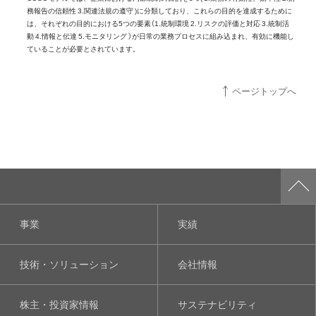
務報告の信頼性 3.関連法規の遵守 )に分類しており、これらの目的を達成するために
は、それぞれの目的における5つの要素（1.統制環境 2.リスクの評価と対応 3.統制活
動 4.情報と伝達 5.モニタリング ）が日常の業務プロセスに組み込まれ、有効に機能し
ていることが必要とされています。
ページトップへ
事業
実績
技術・ソリューション
会社情報
株主・投資家情報
サステナビリティ