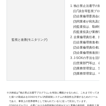
独占禁止法遵守の観点
(1)
「談合等監視プログ
(2)
企業倫理委員会のメ
(3)
同業者が宛先及び発
(4)
監査役は、取締役と
(5)
監査役及び業務管理
企業倫理責任者、推進
監視と改善(モニタリング)
(1)
企業倫理推進者によ
(2)
企業倫理責任者は企
(3)
企業倫理推進担当部
J-SOXの手法を活用
(1)
営業部門等は、各業
(2)
業務管理室は、営業
(3)
業務管理室は、サン
※大林組は「独占禁止法遵守プログラム」を有効に機能させるために、これまで行ってき
た個々の取組みをCOSOモデル（内部統制システムの有効性を評価するためのツール
であり、事実上の世界標準として知られている）に従って区分しています。
COSOモデルでは、企業における内部統制の目的を3つ( 1.業務の有効性、効率性 2.財