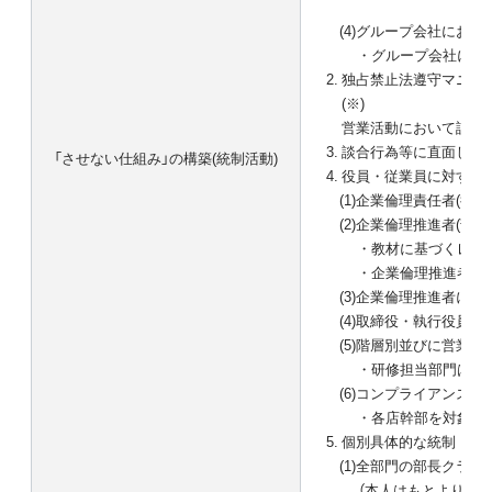
(4)
グループ会社におけ
・
グループ会社に当
独占禁止法遵守マニュア
(※)
営業活動において誤解
談合行為等に直面した
「させない仕組み」の構築(統制活動)
役員・従業員に対する
(1)
企業倫理責任者(役付
(2)
企業倫理推進者(部門
・
教材に基づくレク
・
企業倫理推進者は
(3)
企業倫理推進者によ
(4)
取締役・執行役員向
(5)
階層別並びに営業担
・
研修担当部門は、
(6)
コンプライアンス担
・
各店幹部を対象に
個別具体的な統制・管
(1)
全部門の部長クラス
（本人はもとより、