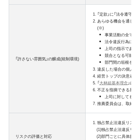
「定款」に「法令遵守及
あらゆる機会を通じた経
(※)
事業活動の全てに
法令違反行為に自
上司の指示であっ
競合となる可能性
「許さない雰囲気」の醸成(統制環境)
部門間の垣根をな
違反した場合の個人へ
経営トップの決意表明
「
大林組基本理念
」にお
不正を指摘できる風通
上司に対しても積
推薦委員会は、取締役
独占禁止法違反リスク
(1)
独占禁止法違反リス
リスクの評価と対応
(2)
部門ごとに具体的な