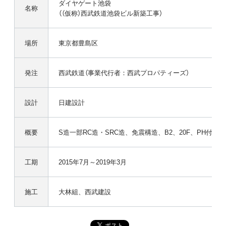
ダイヤゲート池袋
名称
（（仮称）西武鉄道池袋ビル新築工事）
場所
東京都豊島区
発注
西武鉄道（事業代行者：西武プロパティーズ）
設計
日建設計
概要
S造一部RC造・SRC造、免震構造、B2、20F、PH付、延4万
工期
2015年7月～2019年3月
施工
大林組、西武建設