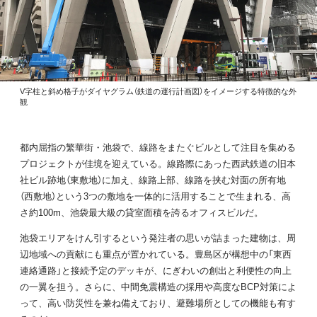
V字柱と斜め格子がダイヤグラム（鉄道の運行計画図）をイメージする特徴的な外
観
都内屈指の繁華街・池袋で、線路をまたぐビルとして注目を集める
プロジェクトが佳境を迎えている。線路際にあった西武鉄道の旧本
社ビル跡地（東敷地）に加え、線路上部、線路を挟む対面の所有地
（西敷地）という3つの敷地を一体的に活用することで生まれる、高
さ約100m、池袋最大級の貸室面積を誇るオフィスビルだ。
池袋エリアをけん引するという発注者の思いが詰まった建物は、周
辺地域への貢献にも重点が置かれている。豊島区が構想中の「東西
連絡通路」と接続予定のデッキが、にぎわいの創出と利便性の向上
の一翼を担う。さらに、中間免震構造の採用や高度なBCP対策によ
って、高い防災性を兼ね備えており、避難場所としての機能も有す