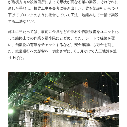
が縦横方向や設置箇所によって形状が異なる梁の架設。それぞれに
適した手順は、橋梁工事を参考に導き出した。梁を架設桁からつり
下げてブロックのように接合していく工法、地組みして一括で架設
する工法などだ。
施工に当たっては、事前に金具などの部材や仮設設備をユニット化
して線路上での作業を最小限にとどめ、また、シートで線路を覆
い、飛散物の有無をチェックするなど、安全確認にも万全を期し
た。鉄道運行への影響を一切出さずに、8ヵ月かけて人工地盤を造
り上げた。