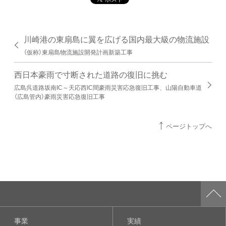
川崎港の東扇島に翼を広げる国内最大級の物流施設
（仮称）東扇島物流施設開発計画新築工事
西日本豪雨で寸断された道路の復旧に挑む
広島呉道路坂南IC～天応西IC間豪雨災害応急復旧工事、山陽自動車道
（広島管内）豪雨災害応急復旧工事
ページトップへ
事業
実績