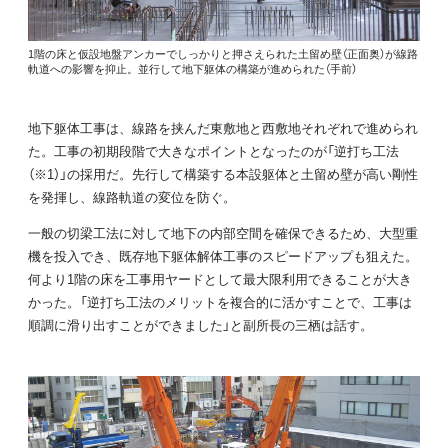
1階の床と仮設地盤アンカーでしっかりと押さえられた土留め壁（正面奥）が線路
軌道への影響を抑止。並行して地下躯体の構築が進められた（手前）
地下躯体工事は、線路を挟んだ東敷地と西敷地それぞれで進められ
た。工事の初期段階で大きなポイントとなったのが「逆打ち工法
（※1）」の採用だ。先行して構築する本設躯体と土留め壁が高い剛性
を発揮し、線路軌道の変位を防ぐ。
一般の切梁工法に対して地下の内部空間を確保できるため、大型重
機を投入でき、既存地下躯体解体工事のスピードアップも狙えた。
何より1階の床を工事用ヤードとして最大限利用できることが大き
かった。「逆打ち工法のメリットを複合的に活かすことで、工事は
順調に滑り出すことができました」と副所長の三栖は話す。