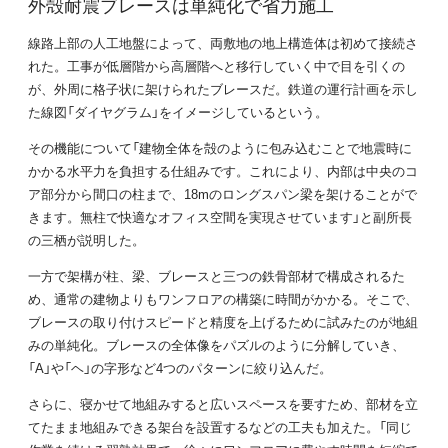
外殻耐震ブレースは単純化で省力施工
線路上部の人工地盤によって、両敷地の地上構造体は初めて接続さ
れた。工事が低層階から高層階へと移行していく中で目を引くの
が、外周に格子状に架けられたブレースだ。鉄道の運行計画を示し
た線図「ダイヤグラム」をイメージしているという。
その機能について「建物全体を殻のように包み込むことで地震時に
かかる水平力を負担する仕組みです。これにより、内部は中央のコ
ア部分から間口の柱まで、18mのロングスパン梁を架けることがで
きます。無柱で快適なオフィス空間を実現させています」と副所長
の三栖が説明した。
一方で架構が柱、梁、ブレースと三つの鉄骨部材で構成されるた
め、通常の建物よりもワンフロアの構築に時間がかかる。そこで、
ブレースの取り付けスピードと精度を上げるために試みたのが地組
みの単純化。ブレースの全体像をパズルのように分解していき、
「A」や「ヘ」の字形など4つのパターンに絞り込んだ。
さらに、寝かせて地組みすると広いスペースを要すため、部材を立
てたまま地組みできる架台を設置するなどの工夫も加えた。「同じ