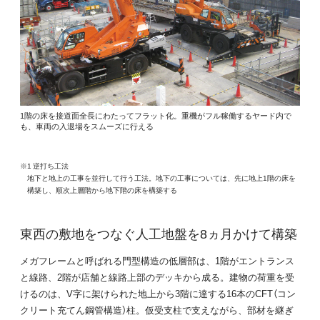
1階の床を接道面全長にわたってフラット化。重機がフル稼働するヤード内で
も、車両の入退場をスムーズに行える
※1 逆打ち工法
地下と地上の工事を並行して行う工法。地下の工事については、先に地上1階の床を
構築し、順次上層階から地下階の床を構築する
東西の敷地をつなぐ人工地盤を8ヵ月かけて構築
メガフレームと呼ばれる門型構造の低層部は、1階がエントランス
と線路、2階が店舗と線路上部のデッキから成る。建物の荷重を受
けるのは、V字に架けられた地上から3階に達する16本のCFT（コン
クリート充てん鋼管構造）柱。仮受支柱で支えながら、部材を継ぎ