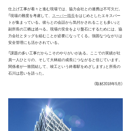
仕上げ工事が着々と進む現場では、協力会社との連携は不可欠だ。
「現場の難度を考慮して、
スーパー職長
をはじめとしたエキスパー
トが集まっている。彼らとの会話から気付かされることも多い」と
副所長の三栖は述べる。現場の安全をより盤石にするためには、協
力会社とタッグを組むことが必要になってくる。強固なつながりは
安全管理にも活かされている。
「課題の多い工事だからこそのやりがいがある。ここでの実績が社
員一人ひとりの、そして大林組の成長につながると信じています。
関係者が一致団結して、竣工という終着駅をめざします」と所長の
石川は思いを語った。
（取材2018年5月）