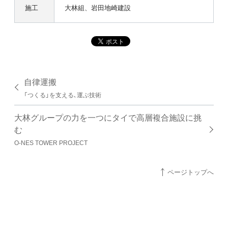
施工
大林組、岩田地崎建設
自律運搬
「つくる」を支える､運ぶ技術
大林グループの力を一つにタイで高層複合施設に挑
む
O-NES TOWER PROJECT
ページトップへ