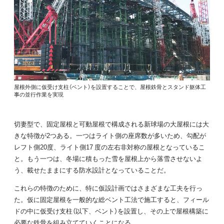
屋根外側に仮受け支柱（ベント）を設置することで、屋根鉄骨とスタンド躯体工
事の並行作業を実現
切妻型で、固定屋根と可動屋根で構成される新球場の大屋根には大
きな特徴が2つある。一つはライト側の座席数が多いため、勾配が
レフト側20度、ライト側17 度の左右非対称の屋根となっているこ
と。もう一つは、冬場に積もった雪を屋根上から落雪させないよ
う、載せたままにする防水設計となっていることだ。
これらの特徴のために、特に仮設計画ではさまざまな工夫を行っ
た。仮に固定屋根を一般的な総ベント工法で施工すると、フィール
ドの中に仮受け支柱（以下、ベント）を設置し、その上で屋根構築に
必要な鉄骨を組み立てていくことになる。