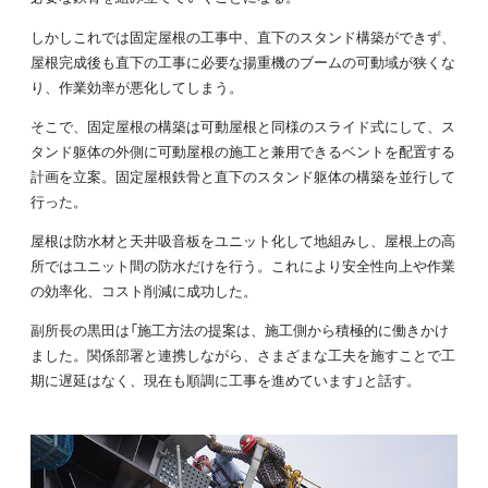
しかしこれでは固定屋根の工事中、直下のスタンド構築ができず、
屋根完成後も直下の工事に必要な揚重機のブームの可動域が狭くな
り、作業効率が悪化してしまう。
そこで、固定屋根の構築は可動屋根と同様のスライド式にして、ス
タンド躯体の外側に可動屋根の施工と兼用できるベントを配置する
計画を立案。固定屋根鉄骨と直下のスタンド躯体の構築を並行して
行った。
屋根は防水材と天井吸音板をユニット化して地組みし、屋根上の高
所ではユニット間の防水だけを行う。これにより安全性向上や作業
の効率化、コスト削減に成功した。
副所長の黒田は「施工方法の提案は、施工側から積極的に働きかけ
ました。関係部署と連携しながら、さまざまな工夫を施すことで工
期に遅延はなく、現在も順調に工事を進めています」と話す。