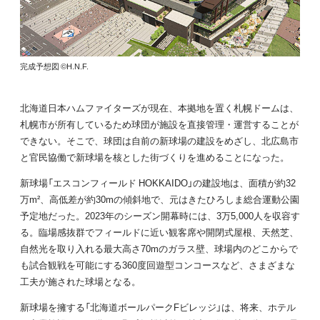
完成予想図 ©H.N.F.
北海道日本ハムファイターズが現在、本拠地を置く札幌ドームは、
札幌市が所有しているため球団が施設を直接管理・運営することが
できない。そこで、球団は自前の新球場の建設をめざし、北広島市
と官民協働で新球場を核とした街づくりを進めることになった。
新球場「エスコンフィールド HOKKAIDO」の建設地は、面積が約32
万m²、高低差が約30mの傾斜地で、元はきたひろしま総合運動公園
予定地だった。2023年のシーズン開幕時には、3万5,000人を収容す
る。臨場感抜群でフィールドに近い観客席や開閉式屋根、天然芝、
自然光を取り入れる最大高さ70mのガラス壁、球場内のどこからで
も試合観戦を可能にする360度回遊型コンコースなど、さまざまな
工夫が施された球場となる。
新球場を擁する「北海道ボールパークFビレッジ」は、将来、ホテル