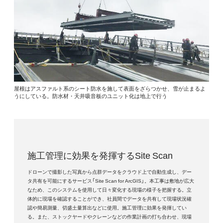
屋根はアスファルト系のシート防水を施して表面をざらつかせ、雪が止まるよ
うにしている。防水材・天井吸音板のユニット化は地上で行う
施工管理に効果を発揮するSite Scan
ドローンで撮影した写真から点群データをクラウド上で自動生成し、デー
タ共有を可能にするサービス「Site Scan for ArcGIS」。本工事は敷地が広大
なため、このシステムを使用して日々変化する現場の様子を把握する。立
体的に現場を確認することができ、社員間でデータを共有して現場状況確
認や簡易測量、切盛土量算出などに使用。施工管理に効果を発揮してい
る。また、ストックヤードやクレーンなどの作業計画の打ち合わせ、現場