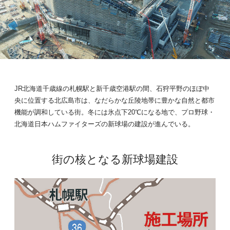
JR北海道千歳線の札幌駅と新千歳空港駅の間、石狩平野のほぼ中
央に位置する北広島市は、なだらかな丘陵地帯に豊かな自然と都市
機能が調和している街。冬には氷点下20℃になる地で、プロ野球・
北海道日本ハムファイターズの新球場の建設が進んでいる。
街の核となる新球場建設