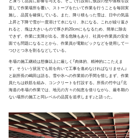
と凍って品質に影響を与える。そこで打設前に仮設の壁や屋根を設
置して作業場所を覆い、ストーブをたいて作業を行うことを毎回実
施し、品質を確保している。また、降り積もった雪は、日中の気温
上昇と下降で雪が一度溶けて水になり、氷になる。これが繰り返さ
れると、塊は大きいもので厚さ約20cmにもなるため、簡単に除去
できず、作業に支障が出る。滑る危険もあり、社員や作業員の安全
面でも問題になることから、作業員が電動ピックなどを使用して一
つひとつ氷を割るなどしている。
冬場の施工継続は想像以上に厳しく「肉体的、精神的にこたえま
す。そういう状況でも前を向いて工事を進めなければなりません」
と副所長の嶋田は語る。雪や氷への作業前の手間を惜しまず、作業
員たちは鉄筋を組み、コンクリートを打設する。所長の竹中は「北
海道の冬場の作業では、地元の方々の知恵を借りながら、厳冬期の
ない場所の施工と同レベルの品質を追求します」と語った。