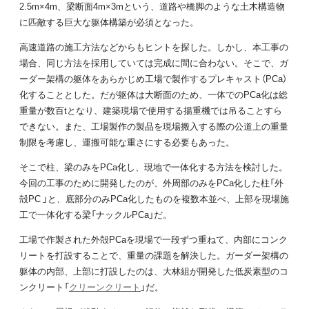
2.5m×4m、梁断面4m×3mという、道路や橋脚のような土木構造物
に匹敵する巨大な躯体構築が必須となった。
高速道路の施工方法などからもヒントを探した。しかし、本工事の
場合、同じ方法を採用していては完成に間に合わない。そこで、ガ
ーダー架構の躯体をあらかじめ工場で製作するプレキャスト（PCa）
化することとした。だが躯体は大断面のため、一体でのPCa化は総
重量が数百tとなり、建築現場で使用する揚重機では吊ることすら
できない。また、工場製作の製品を現場搬入する際の公道上の重量
制限を考慮し、運搬可能な重さにする必要もあった。
そこで柱、梁のみをPCa化し、現地で一体化する方法を検討した。
今回の工事のために開発したのが、外周部のみをPCa化した柱「外
殻PC 」と、底部分のみPCa化したものを複数本並べ、上部を現場施
工で一体化する梁「ナックルPCa」だ。
工場で作製された外殻PCaを現場で一段ずつ重ねて、内部にコンク
リートを打設することで、重量の課題を解決した。ガーダー架構の
躯体の内部、上部に打設したのは、大林組が開発した低炭素型のコ
ンクリート「
クリーンクリート
」だ。