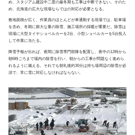
め、スタジアム建設中二度の厳冬期も工事は中断できない。そのた
め、北海道の広大な現場ならではの対応が必要となる。
敷地面積が広く、作業員のほとんどが車通勤する現場では、駐車場
を含め、冬期に膨大な量の除雪、施工場所の採暖が重要だ。除雪は
現場に大型タイヤショベルカーを2台、小型ショベルカーを5台投入
して作業に当たる。
降雪予報が出れば、夜間に除雪専門部隊を配置し、夜中の12時から
朝6時ごろまで場内の除雪を行い、朝からの工事が問題なく進めら
れるように備える。それでも朝礼後約30分は持ち場周辺の除雪が必
須で、常に雪に対応しなければならない。