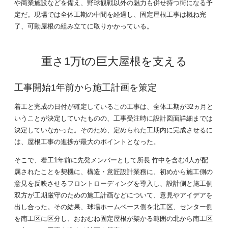
や商業施設などを備え、野球観戦以外の魅力も併せ持つ街になる予
定だ。現場では全体工期の中間を経過し、固定屋根工事は概ね完
了、可動屋根の組み立てに取りかかっている。
重さ1万tの巨大屋根を支える
工事開始1年前から施工計画を策定
着工と完成の日付が確定しているこの工事は、全体工期が32ヵ月と
いうことが決定していたものの、工事受注時に設計図面詳細までは
決定していなかった。そのため、定められた工期内に完成させるに
は、屋根工事の進捗が最大のポイントとなった。
そこで、着工1年前に先発メンバーとして所長 竹中を含む4人が配
属されたことを契機に、構造・意匠設計業務に、初めから施工側の
意見を反映させるフロントローディングを導入し、設計側と施工側
双方が工期厳守のための施工計画などについて、意見やアイデアを
出し合った。その結果、球場ホームベース側を北工区、センター側
を南工区に区分し、おおむね固定屋根が架かる範囲の北から南工区