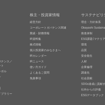
株主・投資家情報
サステナビリ
経営方針
理念・方針体系
コーポレートガバナンス関連
Obayashi Sustainab
業績・財務情報
推進体制
IR資料集
ESG課題（マテリ
株式情報
環境
個人投資家のみなさまへ
品質
IRカレンダー
安全衛生
バナンス／
IRニュース
人材
ント
使い方ガイド
企業倫理
ンボル
よくあるご質問
調達先
ン
免責事項
社会貢献
SDGs達成に貢献
覧
社外からの評価
イブラリー
ESGデータブック