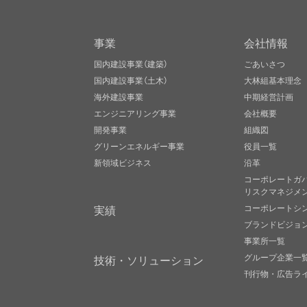
事業
会社情報
国内建設事業（建築）
ごあいさつ
国内建設事業（土木）
大林組基本理念
海外建設事業
中期経営計画
エンジニアリング事業
会社概要
開発事業
組織図
グリーンエネルギー事業
役員一覧
新領域ビジネス
沿革
コーポレートガ
リスクマネジメ
実績
コーポレートシ
ブランドビジョ
事業所一覧
グループ企業一
技術・ソリューション
刊行物・広告ラ