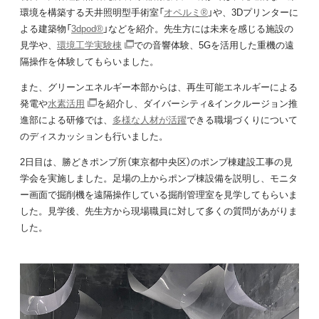
環境を構築する天井照明型手術室「
オペルミ®
」や、3Dプリンターに
よる建築物「
3dpod®
」などを紹介。先生方には未来を感じる施設の
見学や、
環境工学実験棟
での音響体験、5Gを活用した重機の遠
隔操作を体験してもらいました。
また、グリーンエネルギー本部からは、再生可能エネルギーによる
発電や
水素活用
を紹介し、ダイバーシティ&インクルージョン推
進部による研修では、
多様な人材が活躍
できる職場づくりについて
のディスカッションも行いました。
2日目は、勝どきポンプ所（東京都中央区）のポンプ棟建設工事の見
学会を実施しました。足場の上からポンプ棟設備を説明し、モニタ
ー画面で掘削機を遠隔操作している掘削管理室を見学してもらいま
した。見学後、先生方から現場職員に対して多くの質問があがりま
した。