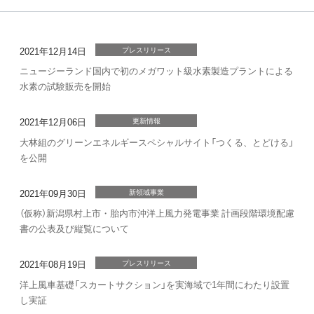
2021年12月14日
プレスリリース
ニュージーランド国内で初のメガワット級水素製造プラントによる
水素の試験販売を開始
2021年12月06日
更新情報
大林組のグリーンエネルギースペシャルサイト「つくる、とどける」
を公開
2021年09月30日
新領域事業
（仮称）新潟県村上市・胎内市沖洋上風力発電事業 計画段階環境配慮
書の公表及び縦覧について
2021年08月19日
プレスリリース
洋上風車基礎「スカートサクション」を実海域で1年間にわたり設置
し実証