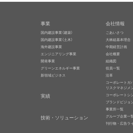
事業
会社情報
国内建設事業（建築）
ごあいさつ
国内建設事業（土木）
大林組基本理念
海外建設事業
中期経営計画
エンジニアリング事業
会社概要
開発事業
組織図
グリーンエネルギー事業
役員一覧
新領域ビジネス
沿革
コーポレートガ
リスクマネジメ
実績
コーポレートシ
ブランドビジョ
事業所一覧
グループ企業一
技術・ソリューション
刊行物・広告ラ