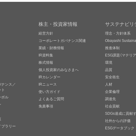
株主・投資家情報
サステナビリ
経営方針
理念・方針体系
コーポレートガバナンス関連
Obayashi Sustainab
業績・財務情報
推進体制
IR資料集
ESG課題（マテリ
株式情報
環境
個人投資家のみなさまへ
品質
IRカレンダー
安全衛生
バナンス／
IRニュース
人材
ント
使い方ガイド
企業倫理
ンボル
よくあるご質問
調達先
ン
免責事項
社会貢献
SDGs達成に貢献
覧
社外からの評価
イブラリー
ESGデータブック