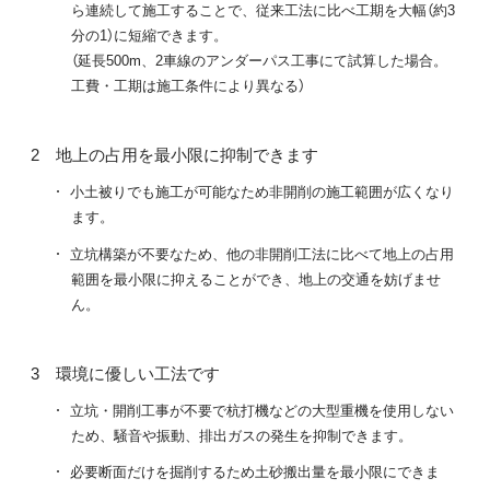
ら連続して施工することで、従来工法に比べ工期を大幅（約3
分の1）に短縮できます。
（延長500m、2車線のアンダーパス工事にて試算した場合。
工費・工期は施工条件により異なる）
地上の占用を最小限に抑制できます
小土被りでも施工が可能なため非開削の施工範囲が広くなり
ます。
立坑構築が不要なため、他の非開削工法に比べて地上の占用
範囲を最小限に抑えることができ、地上の交通を妨げませ
ん。
環境に優しい工法です
立坑・開削工事が不要で杭打機などの大型重機を使用しない
ため、騒音や振動、排出ガスの発生を抑制できます。
必要断面だけを掘削するため土砂搬出量を最小限にできま