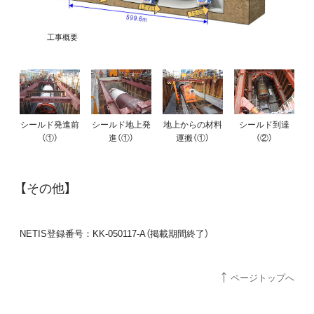
工事概要
シールド発進前
シールド地上発
地上からの材料
シールド到達
（①）
進（①）
運搬（①）
（②）
【その他】
NETIS登録番号：KK-050117-A（掲載期間終了）
ページトップへ