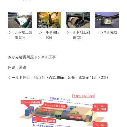
シールド地上発
シールド回転
シールド地上到
トンネル完成
進（①）
（②）
達（③）
さがみ縦貫川尻トンネル工事
用途：道路
シールド外径：H8.24m×W11.96m、延長：826m（413m×2本）