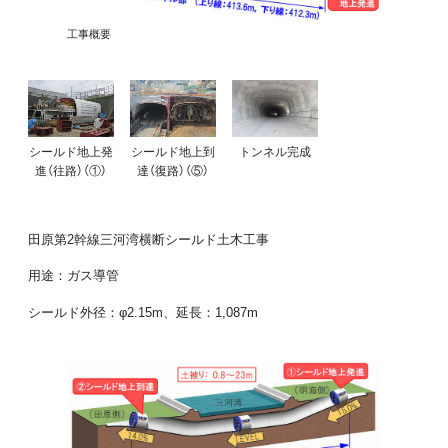
工事概要
シールド地上発
シールド地上到
トンネル完成
進（往路）（①）
達（復路）（⑤）
田原第2幹線三河湾横断シールド土木工事
用途：ガス導管
シールド外径：φ2.15m、延長：1,087m