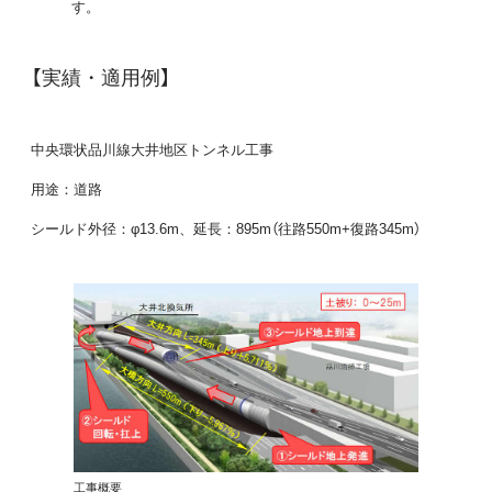
す。
【実績・適用例】
中央環状品川線大井地区トンネル工事
用途：道路
シールド外径：φ13.6m、延長：895m（往路550m+復路345m）
工事概要