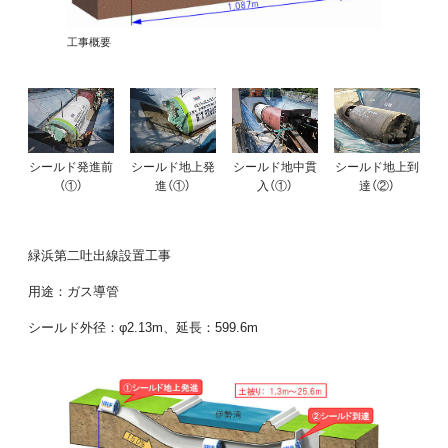
工事概要
シールド発進前
シールド地上発
シールド地中貫
シールド地上到
（①）
進（①）
入（①）
達（②）
緑浜第二吐出線設置工事
用途：ガス導管
シールド外径：φ2.13m、延長：599.6m