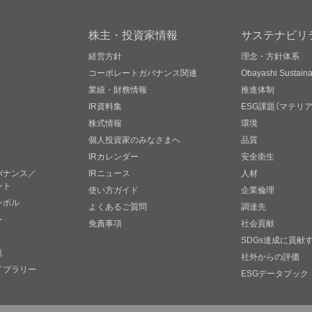
株主・投資家情報
サステナビリ
経営方針
理念・方針体系
コーポレートガバナンス関連
Obayashi Sustainab
業績・財務情報
推進体制
IR資料集
ESG課題（マテリ
株式情報
環境
個人投資家のみなさまへ
品質
IRカレンダー
安全衛生
バナンス／
IRニュース
人材
ント
使い方ガイド
企業倫理
ンボル
よくあるご質問
調達先
ン
免責事項
社会貢献
SDGs達成に貢献
覧
社外からの評価
イブラリー
ESGデータブック