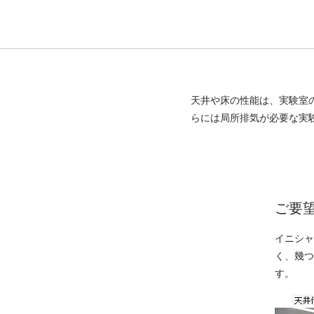
天井や床の性能は、実験室
らには局所排気が必要な実
ご要
イニシャ
く、幾つ
す。