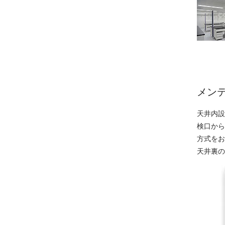
メン
天井内設
検口から
方式をお
天井裏