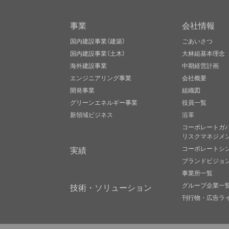
事業
会社情報
国内建設事業（建築）
ごあいさつ
国内建設事業（土木）
大林組基本理念
海外建設事業
中期経営計画
エンジニアリング事業
会社概要
開発事業
組織図
グリーンエネルギー事業
役員一覧
新領域ビジネス
沿革
コーポレートガ
リスクマネジメ
実績
コーポレートシ
ブランドビジョ
事業所一覧
グループ企業一
技術・ソリューション
刊行物・広告ラ