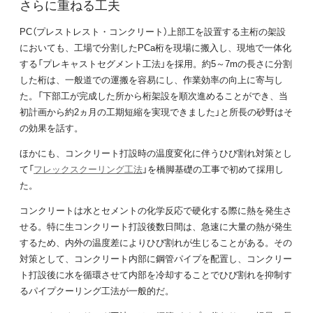
さらに重ねる工夫
PC（プレストレスト・コンクリート）上部工を設置する主桁の架設
においても、工場で分割したPCa桁を現場に搬入し、現地で一体化
する「プレキャストセグメント工法」を採用。約5～7mの長さに分割
した桁は、一般道での運搬を容易にし、作業効率の向上に寄与し
た。「下部工が完成した所から桁架設を順次進めることができ、当
初計画から約2ヵ月の工期短縮を実現できました」と所長の砂野はそ
の効果を話す。
ほかにも、コンクリート打設時の温度変化に伴うひび割れ対策とし
て「
フレックスクーリング工法
」を橋脚基礎の工事で初めて採用し
た。
コンクリートは水とセメントの化学反応で硬化する際に熱を発生さ
せる。特に生コンクリート打設後数日間は、急速に大量の熱が発生
するため、内外の温度差によりひび割れが生じることがある。その
対策として、コンクリート内部に鋼管パイプを配置し、コンクリー
ト打設後に水を循環させて内部を冷却することでひび割れを抑制す
るパイプクーリング工法が一般的だ。