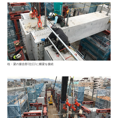
柱・梁の接合部（仕口）に横梁を接続