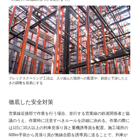
フレックスクーリング工法は、入り組んだ箇所への配置や、鉄筋と干渉したと
きの調整を容易にする
徹底した安全対策
営業線近接部で作業を行う場合、並行する営業線の鉄道関係者と協
議のうえ、作業時に注意すべきルールを詳細に決める。作業の際に
は1日に10人以上の列車見張り員と重機誘導員を配置。施工場所の
600m手前から見張り員が無線合図を誘導員に送ることで、列車が