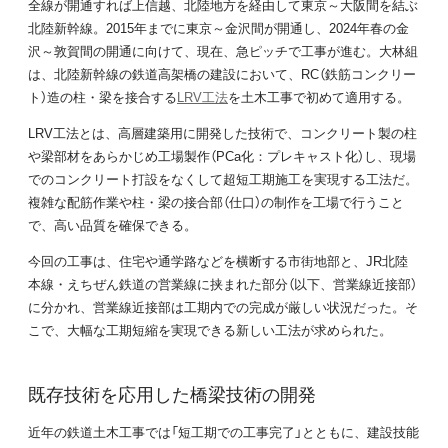
全線が開通すれば上信越、北陸地方を経由して東京～大阪間を結ぶ
北陸新幹線。2015年までに東京～金沢間が開通し、2024年春の金
沢～敦賀間の開通に向けて、現在、急ピッチで工事が進む。大林組
は、北陸新幹線の鉄道高架橋の建設において、RC（鉄筋コンクリー
ト）造の柱・梁を接合する
LRV工法
を土木工事で初めて適用する。
LRV工法とは、高層建築用に開発した技術で、コンクリート製の柱
や梁部材をあらかじめ工場製作（PCa化：プレキャスト化）し、現場
でのコンクリート打設をなくして超短工期施工を実現する工法だ。
複雑な配筋作業や柱・梁の接合部（仕口）の制作を工場で行うこと
で、高い品質を確保できる。
今回の工事は、住宅や通学路などを横断する市街地部と、JR北陸
本線・えちぜん鉄道の営業線に挟まれた部分（以下、営業線近接部）
に分かれ、営業線近接部は工期内での完成が厳しい状況だった。そ
こで、大幅な工期短縮を実現できる新しい工法が求められた。
既存技術を応用した橋梁技術の開発
近年の鉄道土木工事では「短工期での工事完了」とともに、建設技能