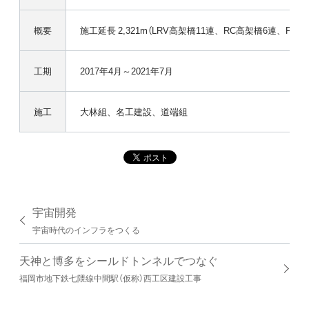
概要
施工延長 2,321m（LRV高架橋11連、RC高架橋6連、PC
工期
2017年4月～2021年7月
施工
大林組、名工建設、道端組
宇宙開発
宇宙時代のインフラをつくる
天神と博多をシールドトンネルでつなぐ
福岡市地下鉄七隈線中間駅（仮称）西工区建設工事