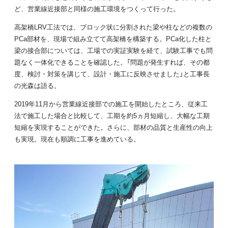
ど、営業線近接部と同様の施工環境をつくって行った。
高架橋LRV工法では、ブロック状に分割された梁や柱などの複数の
PCa部材を、現場で組み立てて高架橋を構築する。PCa化した柱と
梁の接合部については、工場での実証実験を経て、試験工事でも問
題なく一体化できることを確認した。「問題が発生すれば、その都
度、検討・対策を講じて、設計・施工に反映させました」と工事長
の光森は語る。
2019年11月から営業線近接部での施工を開始したところ、従来工
法で施工した場合と比較して、工期を約5ヵ月短縮し、大幅な工期
短縮を実現することができた。さらに、部材の品質と生産性の向上
も実現。現在も順調に工事を進めている。