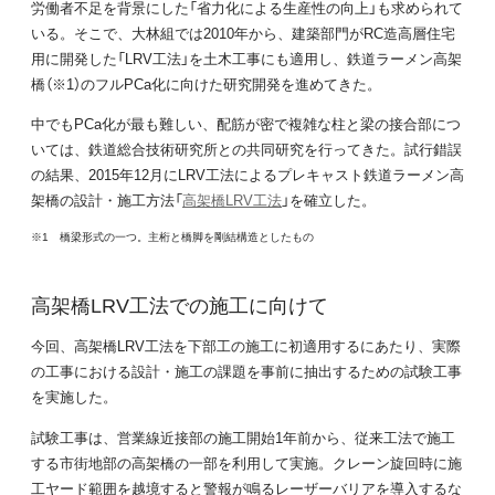
労働者不足を背景にした「省力化による生産性の向上」も求められて
いる。そこで、大林組では2010年から、建築部門がRC造高層住宅
用に開発した「LRV工法」を土木工事にも適用し、鉄道ラーメン高架
橋（※1）のフルPCa化に向けた研究開発を進めてきた。
中でもPCa化が最も難しい、配筋が密で複雑な柱と梁の接合部につ
いては、鉄道総合技術研究所との共同研究を行ってきた。試行錯誤
の結果、2015年12月にLRV工法によるプレキャスト鉄道ラーメン高
架橋の設計・施工方法「
高架橋LRV工法
」を確立した。
※1 橋梁形式の一つ。主桁と橋脚を剛結構造としたもの
高架橋LRV工法での施工に向けて
今回、高架橋LRV工法を下部工の施工に初適用するにあたり、実際
の工事における設計・施工の課題を事前に抽出するための試験工事
を実施した。
試験工事は、営業線近接部の施工開始1年前から、従来工法で施工
する市街地部の高架橋の一部を利用して実施。クレーン旋回時に施
工ヤード範囲を越境すると警報が鳴るレーザーバリアを導入するな