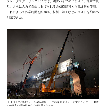
フレックスクーリング工法では、鋼管パイプの代わりに、軽量で長
尺、さらに人力で自由に曲げられる合成樹脂可とう電線管を使用。
これによって作業時間を約70%、材料、加工などのコストを約40%
削減できた。
PC上部工の夜間クレーン架設の様子。主桁をセグメント化することで、一般道
への搬入や現地組み立てが容易となった