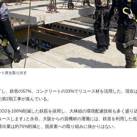
ート床を取り出す
完了し、鉄骨の57%、コンクリートの33%でリユース材を活用した。現
の第2期工事が進んでいる。
CO2を100%削減した鉄筋を採用し、大林組の環境配慮技術も多く盛り
ユースします」と永谷。大阪からの資機材の運搬には、鉄道を利用した
排出量は約75%削減と、脱炭素への取り組みに抜かりはない。