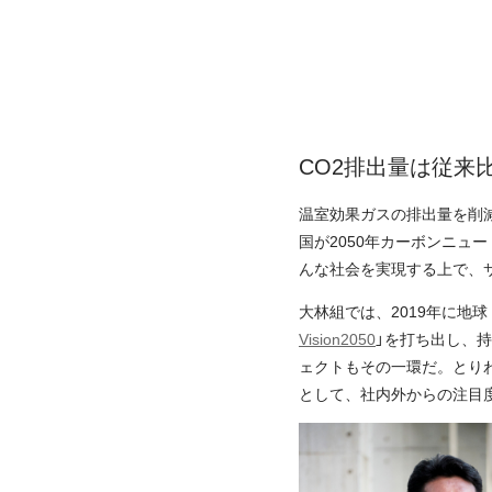
CO2排出量は従来比
温室効果ガスの排出量を削減
国が2050年カーボンニ
んな社会を実現する上で、
大林組では、2019年に地
Vision2050
」を打ち出し、
ェクトもその一環だ。とり
として、社内外からの注目