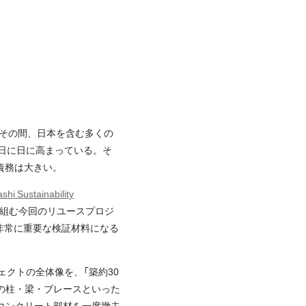
。その間、日本を含む多くの
は日に日に高まっている。そ
責務は大きい。
shi Sustainability
り組む今回のリユースプロジ
非常に重要な検証材料になる
ェクトの全体像を、「築約30
の柱・梁・ブレースといった
コンクリート部材を一度撤去