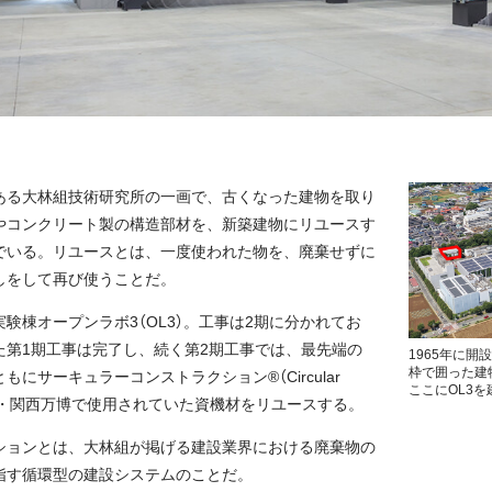
ある大林組技術研究所の一画で、古くなった建物を取り
やコンクリート製の構造部材を、新築建物にリユースす
でいる。リユースとは、一度使われた物を、廃棄せずに
しをして再び使うことだ。
験棟オープンラボ3（OL3）。工事は2期に分かれてお
た第1期工事は完了し、続く第2期工事では、最先端の
1965年に
枠で囲った建
にサーキュラーコンストラクション®（Circular
ここにOL3
一環で大阪・関西万博で使用されていた資機材をリユースする。
ションとは、大林組が掲げる建設業界における廃棄物の
指す循環型の建設システムのことだ。