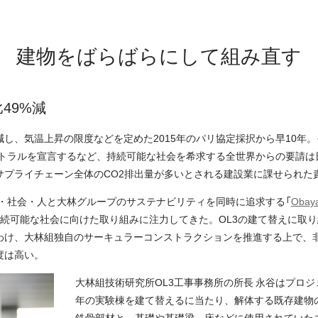
建物をばらばらにして組み直す
49%減
し、気温上昇の限度などを定めた2015年のパリ協定採択から早10年
ュートラルを宣言するなど、持続可能な社会を希求する全世界からの要請
サプライチェーン全体のCO2排出量が多いとされる建設業に課せられた
球・社会・人と大林グループのサステナビリティを同時に追求する「
Obaya
持続可能な社会に向けた取り組みに注力してきた。OL3の建て替えに取
わけ、大林組独自のサーキュラーコンストラクションを推進する上で、
度は高い。
大林組技術研究所OL3工事事務所の所長 永谷はプロジ
年の実験棟を建て替えるに当たり、解体する既存建物
鉄骨部材と、基礎や基礎梁、床などに使用されていた