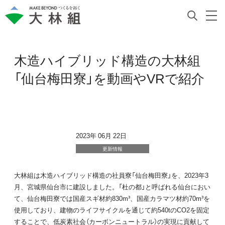
木造ハイブリッド構造の大林組
「仙台梅田寮」を動画やVRで紹介
2023年 06月 22日
更新情報
大林組は木造ハイブリッド構造の社員寮「仙台梅田寮」を、2023年3
月、宮城県仙台市に建設しました。「杜の都」と呼ばれる仙台におい
て、仙台梅田寮では国産スギ材約830m³、国産カラマツ材約70m³を
使用しており、建物のライフサイクルを通じて約540tのCO2を固定
することで、低炭素社会（カーボンニュートラル）の実現に貢献して