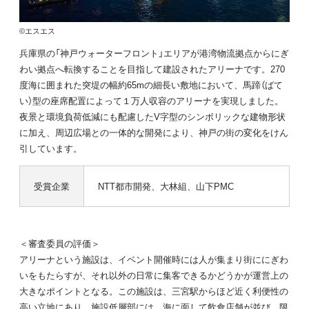
©エスエス
兵庫県の「神戸ウォーターフロント」エリアが港湾物流拠点からにぎ
わい拠点へ転換することを目指して建設されたアリーナです。270
度海に囲まれた突堤の幅約65mの細長い敷地において、馬蹄（ばて
い）型の座席配置によって１万人収容のアリーナを実現しました。
夜景と環境負荷低減にも配慮したV字型のシンボリックな建物形状
に加え、周辺広場との一体的な開発により、神戸の街の変化をけん
引しています。
受賞企業
NTT都市開発、大林組、山下PMC
＜審査委員の評価＞
アリーナという施設は、イベント開催時には人が集まり街ににぎわ
いをもたらすが、それ以外の日常に集客できるかどうかが運営上の
大きなポイントとなる。この施設は、三宮駅からほど近く利便性の
高い立地にあり、施設低層部には、海に面して飲食店舗が並び、限