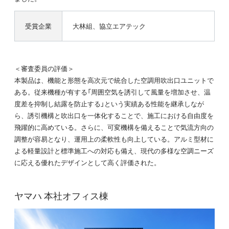
受賞企業
大林組、協立エアテック
＜審査委員の評価＞
本製品は、機能と形態を高次元で統合した空調用吹出口ユニットで
ある。従来機種が有する「周囲空気を誘引して風量を増加させ、温
度差を抑制し結露を防止する」という実績ある性能を継承しなが
ら、誘引機構と吹出口を一体化することで、施工における自由度を
飛躍的に高めている。さらに、可変機構を備えることで気流方向の
調整が容易となり、運用上の柔軟性も向上している。アルミ型材に
よる軽量設計と標準施工への対応も備え、現代の多様な空調ニーズ
に応える優れたデザインとして高く評価された。
ヤマハ 本社オフィス棟