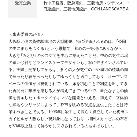
受賞企業
竹中工務店、阪急電鉄、三菱地所レジデンス、うめき
日建設計、三菱地所設計、GGN LANDSCAPE ARCHIT
＜審査委員の評価＞
大阪駅北側の貨物駅跡地の大型開発。特に評価されるのは、「公園
の中にまちをつくる」という思想で、都心の一等地にありながら、
大きな「みどり」の公共空間を中心に据えたことだ。中心の芝生広場
の緩い傾斜などランドスケープデザインも丁寧にデザインされてい
る。実際、開業してからは、多くの人が芝生の上や周辺の植栽の間
で座ったり寝そべったりしてゆっくりと過ごしており、オープンス
ペースの価値が可視化されている。床を積むことで利益を出してき
た再開発に限界を感じる人が増えてきている中で、新たなまちの価
値を提示したエポックメイキングな開発といえる。加えて、立体的
な緑地やブリッジによって、都市を眺める視点を提供したことは特
筆すべきことである。1993年に竣工して長らく孤立していた梅田ス
カイビルが大阪らしい視対象になっており、梅田スカイビルの布石
が30年以上経って鮮やかに回収されているのもすばらしい。