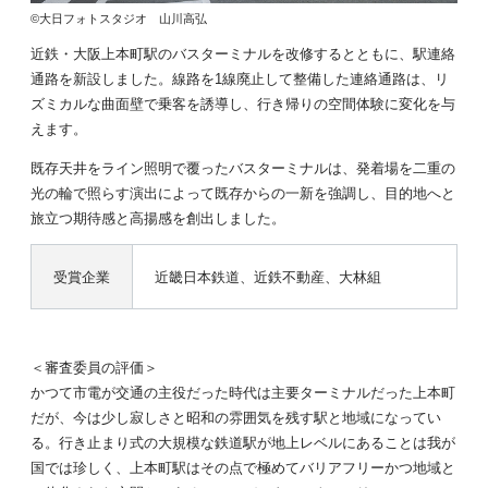
©大日フォトスタジオ 山川高弘
近鉄・大阪上本町駅のバスターミナルを改修するとともに、駅連絡
通路を新設しました。線路を1線廃止して整備した連絡通路は、リ
ズミカルな曲面壁で乗客を誘導し、行き帰りの空間体験に変化を与
えます。
既存天井をライン照明で覆ったバスターミナルは、発着場を二重の
光の輪で照らす演出によって既存からの一新を強調し、目的地へと
旅立つ期待感と高揚感を創出しました。
受賞企業
近畿日本鉄道、近鉄不動産、大林組
＜審査委員の評価＞
かつて市電が交通の主役だった時代は主要ターミナルだった上本町
だが、今は少し寂しさと昭和の雰囲気を残す駅と地域になってい
る。行き止まり式の大規模な鉄道駅が地上レベルにあることは我が
国では珍しく、上本町駅はその点で極めてバリアフリーかつ地域と