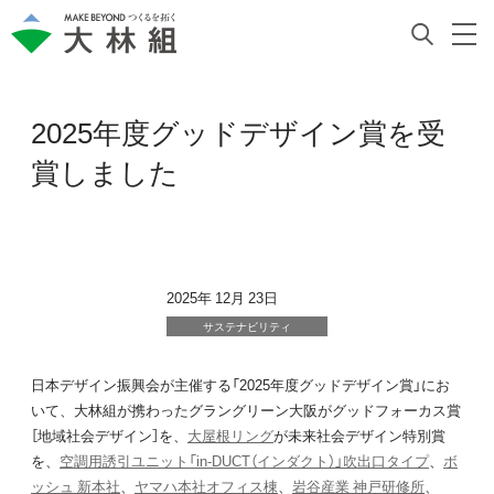
2025年度グッドデザイン賞を受
賞しました
2025年 12月 23日
サステナビリティ
日本デザイン振興会が主催する「2025年度グッドデザイン賞」にお
いて、大林組が携わったグラングリーン大阪がグッドフォーカス賞
［地域社会デザイン］を、
大屋根リング
が未来社会デザイン特別賞
を、
空調用誘引ユニット「in-DUCT（インダクト）」吹出口タイプ
、
ボ
ッシュ 新本社
、
ヤマハ本社オフィス棟
、
岩谷産業 神戸研修所
、