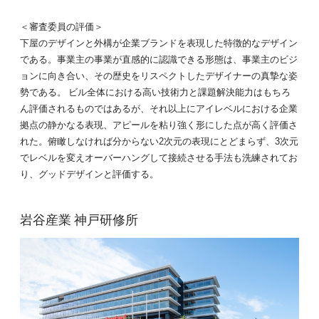
＜審査委員の評価＞
下屋のデザインと外構が企業ブランドを表現した特徴的なデザイン
である。事業主の事業が直感的に認識できる形態は、事業主のビジ
ョンに向き合い、その歴史をリスペクトしたデザイナーの真摯な姿
勢である。 ビル全体における高い技術力と課題解決能力はもちろ
ん評価されるものではあるが、それ以上にアイレベルにおける企業
拠点の静かなる表現、アピールを粘り強く形にした点が高く評価さ
れた。俯瞰しなければ分からない2次元の表現にとどまらず、3次元
でレベルを変えオーバーハングして接続させる手法も洗練されてお
り、グッドデザインと評価する。
岩谷産業 神戸研修所