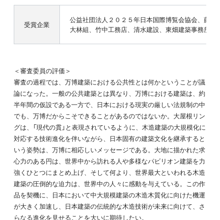
公益社団法人２０２５年日本国際博覧会協会、藤本
受賞企業
大林組、竹中工務店、清水建設、東畑建築事務所、
＜審査委員の評価＞
審査の過程では、万博建築における公共性とは何かということが議
論になった。一般の公共建築とは異なり、万博における建築は、約
半年間の仮設である一方で、日本における現実の厳しい法規制の中
でも、万博だからこそできることがあるのではないか。大屋根リン
グは、「現代の貫」と表現されているように、木造建築の大規模化に
対応する技術進化を伴いながら、日本固有の建築文化を継承すると
いう姿勢は、万博に相応しいメッセージである。大地に描かれた求
心力のある円は、世界中から訪れる人や多様なパビリオン建築を力
強くひとつにまとめ上げ、そして何より、世界最大といわれる木造
建築の圧倒的な迫力は、世界中の人々に感動を与えている。この作
品を契機に、日本において中大規模建築の木造木質化に向けた機運
が大きく加速し、日本建築の伝統的な木造技術が未来に向けて、さ
らなる進化を見せることを大いに期待したい。