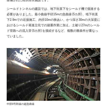
シールドトンネルの建設では、地下街直下をシールド機で掘進する
必要がありました。最小曲線半径15mの急曲線（5カ所）、地下街直
下2.9mでの近接施工、内径10mの狭あい、かつ深さ30mの大深度に
おけるシールド発進立坑での揚重作業に加え、土被り27mのシール
ド管路への流入管（5カ所）を接続するなど、複数の難条件が重なっ
ていました。
中部9号幹線の超急曲線