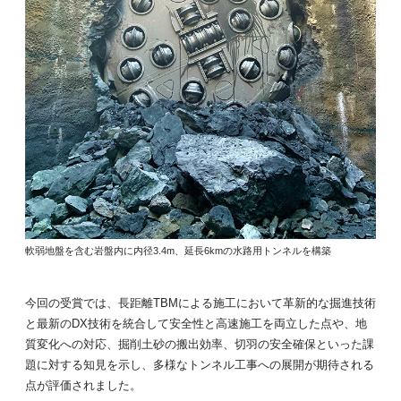
軟弱地盤を含む岩盤内に内径3.4m、延長6kmの水路用トンネルを構築
今回の受賞では、長距離TBMによる施工において革新的な掘進技術
と最新のDX技術を統合して安全性と高速施工を両立した点や、地
質変化への対応、掘削土砂の搬出効率、切羽の安全確保といった課
題に対する知見を示し、多様なトンネル工事への展開が期待される
点が評価されました。