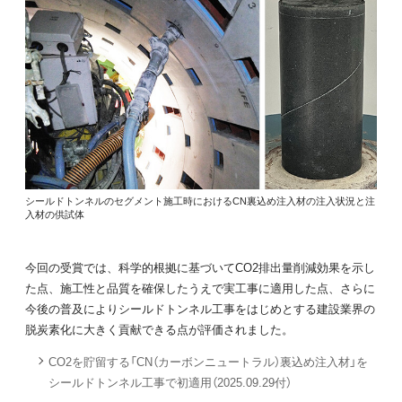
シールドトンネルのセグメント施工時におけるCN裏込め注入材の注入状況と注
入材の供試体
今回の受賞では、科学的根拠に基づいてCO2排出量削減効果を示し
た点、施工性と品質を確保したうえで実工事に適用した点、さらに
今後の普及によりシールドトンネル工事をはじめとする建設業界の
脱炭素化に大きく貢献できる点が評価されました。
CO2を貯留する「CN（カーボンニュートラル）裏込め注入材」を
シールドトンネル工事で初適用（2025.09.29付）