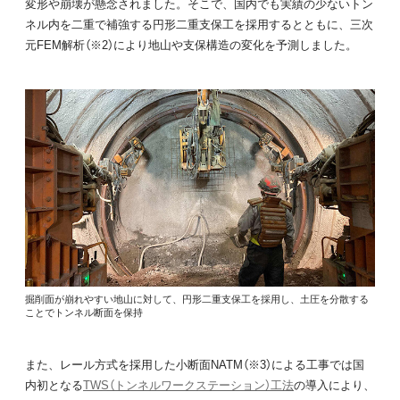
変形や崩壊が懸念されました。そこで、国内でも実績の少ないトン
ネル内を二重で補強する円形二重支保工を採用するとともに、三次
元FEM解析（※2）により地山や支保構造の変化を予測しました。
掘削面が崩れやすい地山に対して、円形二重支保工を採用し、土圧を分散する
ことでトンネル断面を保持
また、レール方式を採用した小断面NATM（※3）による工事では国
内初となる
TWS（トンネルワークステーション）工法
の導入により、