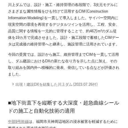
川上ダムでは、設計・施工・維持管理の各段階で、3次元モデルに
さまざまな属性情報をひも付けて活用するCIM（Construction
Information Modeling）を一貫して導入しました。サイバー空間内に
現実空間の環境を再現するデジタルツインを活用し、工程、安全、
品質に関する情報を一元的に管理することで、約46万m³のダム堤
体を19カ月で完成させました。設計・施工段階で蓄積したCIMデー
タは完成後の維持管理へと継承し、施設管理に活用されています。
今回の受賞では、設計から施工、維持管理までCIMを一貫して活用
し、ダム建設におけるDXの新たな在り方を示した点に加え、その
取り組みを国内外へ積極的に発表、発信している点などが評価され
ました。
出現！建設DXを結集した川上ダム（2023.07.26付）
■地下街直下を縦断する大深度・超急曲線シール
ドの施工と自動化技術の適用
中部9号幹線
は、福岡市天神周辺地区の浸水被害を軽減するために
整備された雨水排水施設です。