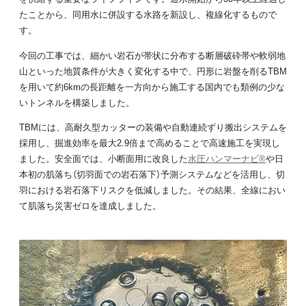
たことから、同用水に併設する水路を新設し、複線化するもので
す。
今回の工事では、細かい岩石が帯状に分布する断層破砕帯や軟弱地
山といった地質条件が大きく変化する中で、円形に岩盤を削るTBM
を用いて約6kmの長距離を一方向から施工する国内でも類例の少な
いトンネルを構築しました。
TBMには、高耐久型カッターの装備や自動連続ずり搬出システムを
採用し、掘進効率を最大2.9倍まで高めることで高速施工を実現し
ました。安全面では、小断面用に改良した
水圧ハンマーナビ®
や日
本初の肌落ち（切羽面での岩石落下）予測システムなどを活用し、切
羽における岩石落下リスクを低減しました。その結果、全線におい
て肌落ち災害ゼロを達成しました。