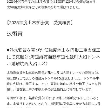
2025（令和7）年度の土木学会賞では19部門122件の受賞が決まり、
大林組は技術賞をはじめ複数の分野で選ばれました。
【2025年度土木学会賞 受賞概要】
技術賞
■熱水変質を帯びた低強度地山を円形二重支保工
にて克服（北海道縦貫自動車道七飯町大沼トンネ
ル避難坑西大沼工区）
北海道縦貫自動車道の延長約7kmに及ぶ
大沼トンネルの避難抗
（本
線と並行して設ける避難用トンネル）を建設しました。トンネル本
線に先駆けて施工することで、事前に地山の状況や施工リスクを把
握し、現在施工中の本線工事の安全性向上に寄与しています。
今回の工事は、熱水変質（※1）により地山の強度が低下しているう
え、土被りも大きいことから、掘削時に支保工にかかる土圧による