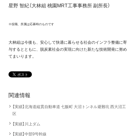
星野 智紀（大林組 桃園MRT工事事務所 副所長）
※役職、所属は応募時のものです
大林組は今後も、安心して快適に暮らせる社会のインフラ整備に寄
与するとともに、脱炭素社会の実現に向けた新たな技術開発に努め
てまいります。
関連情報
【実績】北海道縦貫自動車道 七飯町 大沼トンネル避難坑 西大沼工
区
【実績】川上ダム
【実績】中部9号幹線