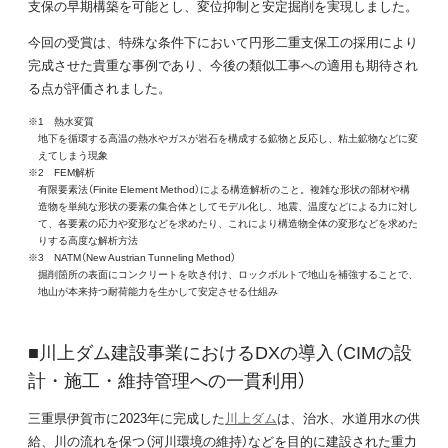
支保の早期構築を可能とし、変位抑制と安定掘削を実現しました。
今回の受賞は、特殊な条件下において円形二重支保工の採用により
完成させた貴重な事例であり、今後の類似工事への適用も期待され
る点が評価されました。
※1 熱水変質
地下を循環する高温の熱水やガスが岩石を構成する鉱物と反応し、粘土鉱物などに変
えてしまう現象
※2 FEM解析
有限要素法（Finite Element Method）による構造解析のこと。複雑な形状の部材や構
造物を単純な形状の要素の集合体としてモデル化し、地震、温度などによる力に対し
て、各要素の応力や変形などを求めたり、これにより構造物全体の変形などを求めた
りする高度な解析方法
※3 NATM（New Austrian Tunneling Method）
掘削箇所の表面にコンクリートを吹き付け、ロックボルトで地山を補強することで、
地山が本来持つ耐荷能力を生かして安定させる仕組み
■川上ダム建設事業におけるDXの導入（CIMの設
計・施工・維持管理への一貫利用）
三重県伊賀市に2023年に完成した
川上ダム
は、治水、水道用水の供
給、川の流れを保つ（河川環境の維持）などを目的に建設された重力