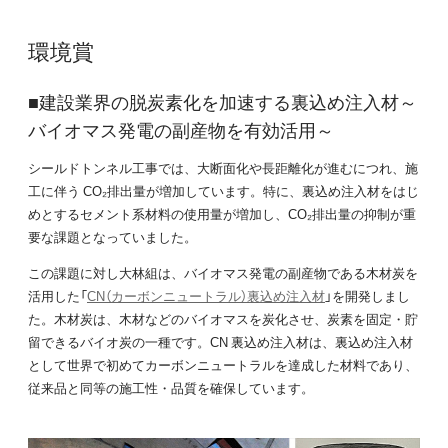
環境賞
■建設業界の脱炭素化を加速する裏込め注入材～
バイオマス発電の副産物を有効活用～
シールドトンネル工事では、大断面化や長距離化が進むにつれ、施
工に伴う CO₂排出量が増加しています。特に、裏込め注入材をはじ
めとするセメント系材料の使用量が増加し、CO₂排出量の抑制が重
要な課題となっていました。
この課題に対し大林組は、バイオマス発電の副産物である木材炭を
活用した「
CN（カーボンニュートラル）裏込め注入材
」を開発しまし
た。木材炭は、木材などのバイオマスを炭化させ、炭素を固定・貯
留できるバイオ炭の一種です。CN 裏込め注入材は、裏込め注入材
として世界で初めてカーボンニュートラルを達成した材料であり、
従来品と同等の施工性・品質を確保しています。