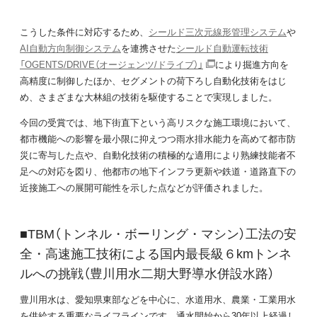
こうした条件に対応するため、
シールド三次元線形管理システム
や
AI自動方向制御システム
を連携させた
シールド自動運転技術
「OGENTS/DRIVE（オージェンツ/ドライブ）」
により掘進方向を
高精度に制御したほか、セグメントの荷下ろし自動化技術をはじ
め、さまざまな大林組の技術を駆使することで実現しました。
今回の受賞では、地下街直下という高リスクな施工環境において、
都市機能への影響を最小限に抑えつつ雨水排水能力を高めて都市防
災に寄与した点や、自動化技術の積極的な適用により熟練技能者不
足への対応を図り、他都市の地下インフラ更新や鉄道・道路直下の
近接施工への展開可能性を示した点などが評価されました。
■TBM（トンネル・ボーリング・マシン）工法の安
全・高速施工技術による国内最長級６kmトンネ
ルへの挑戦（豊川用水二期大野導水併設水路）
豊川用水は、愛知県東部などを中心に、水道用水、農業・工業用水
を供給する重要なライフラインです。通水開始から30年以上経過し