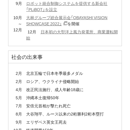
9月
ロボット統合制御システムを提供する新会社
「PLiBOT」を設立
10月
大林グループ総合展示会「OBAYASHI VISION
～
SHOWCASE 2022」
を開催
12月
12月
日本初の大型洋上風力発電所、商業運転開
始
社会の出来事
2月
北京五輪で日本冬季最多メダル
2月
ロシア、ウクライナ侵略開始
4月
改正民法施行、成人年齢18歳に
5月
沖縄本土復帰50年
7月
安倍元首相が撃たれ死亡
8月
大谷翔平、ルース以来の2桁勝利2桁本塁打
9月
エリザベス英女王死去