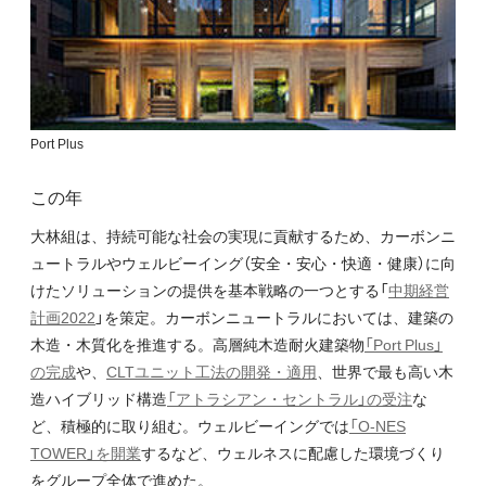
Port Plus
この年
大林組は、持続可能な社会の実現に貢献するため、カーボンニ
ュートラルやウェルビーイング（安全・安心・快適・健康）に向
けたソリューションの提供を基本戦略の一つとする「
中期経営
計画2022
」を策定。カーボンニュートラルにおいては、建築の
木造・木質化を推進する。高層純木造耐火建築物
「Port Plus」
の完成
や、
CLTユニット工法の開発・適用
、世界で最も高い木
造ハイブリッド構造
「アトラシアン・セントラル」の受注
な
ど、積極的に取り組む。ウェルビーイングでは
「O-NES
TOWER」を開業
するなど、ウェルネスに配慮した環境づくり
をグループ全体で進めた。