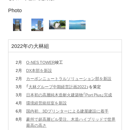
Photo
2022年の大林組
2月
O-NES TOWER
竣工
2月
DX本部を新設
2月
カーボンニュートラルソリューション部を新設
3月
「
大林グループ中期経営計画2022
」を策定
3月
日本初の高層純木造耐火建築物「Port Plus」完成
4月
環境経営統括室を新設
6月
国内初、3Dプリンターによる建屋建設に着手
8月
豪州で超高層ビル受注、木造ハイブリッドで世界
最高の高さ