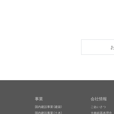
事業
会社情報
国内建設事業（建築）
ごあいさつ
国内建設事業（土木）
大林組基本理念