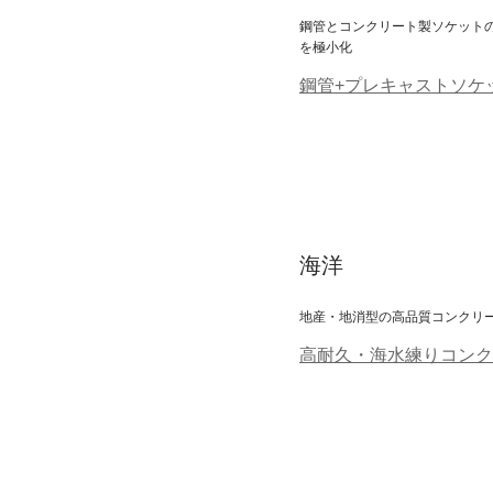
鋼管とコンクリート製ソケット
を極小化
鋼管+プレキャストソケ
海洋
地産・地消型の高品質コンクリ
高耐久・海水練りコンク