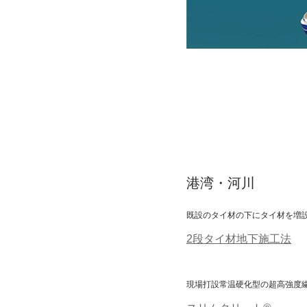
港湾・河川
既設のタイ材の下にタイ材を増
2段タイ材地下施工法
現場打設常温硬化型の超高強度
スリムクリート®