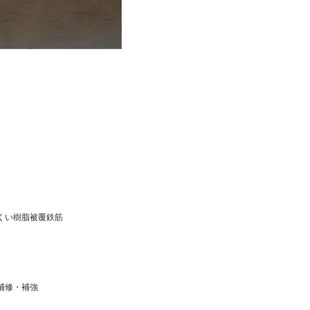
くい樹脂被覆鉄筋
補修・補強