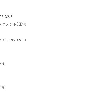
ネルを施工
セグメント）工法
に優しいコンクリート
点検
可能