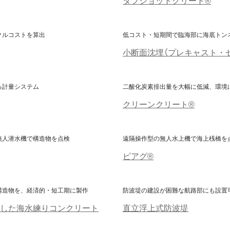
クルコストを算出
低コスト・短期間で臨海部に海底トン
小断面沈埋（プレキャスト・
る計量システム
二酸化炭素排出量を大幅に低減、環境
クリーンクリート®
無人潜水機で構造物を点検
遠隔操作型の無人水上機で海上桟橋を
ピアグ®
構造物を、経済的・短工期に製作
防波堤の建設が困難な航路部にも設置
した海水練りコンクリート
直立浮上式防波堤