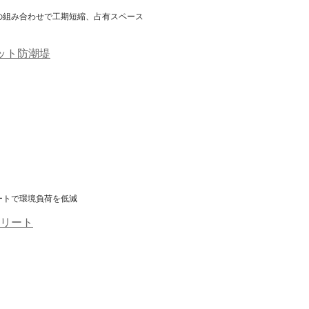
の組み合わせで工期短縮、占有スペース
ット防潮堤
ートで環境負荷を低減
リート