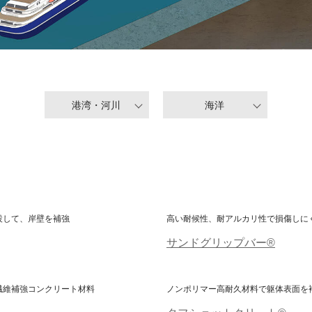
港湾・河川
海洋
設して、岸壁を補強
高い耐候性、耐アルカリ性で損傷しに
サンドグリップバー®
繊維補強コンクリート材料
ノンポリマー高耐久材料で躯体表面を
タフショットクリート®