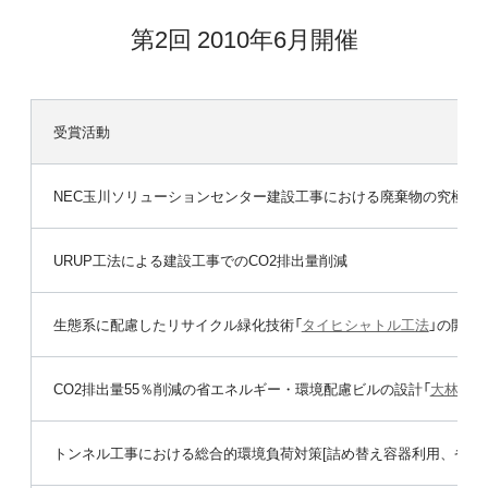
第2回 2010年6月開催
受賞活動
NEC玉川ソリューションセンター建設工事における廃棄物の究極ゼ
URUP工法による建設工事でのCO2排出量削減
生態系に配慮したリサイクル緑化技術「
タイヒシャトル工法
」の開発
CO2排出量55％削減の省エネルギー・環境配慮ビルの設計「
大林組技
トンネル工事における総合的環境負荷対策[詰め替え容器利用、省エ