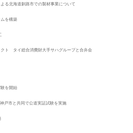
による北海道釧路市での製材事業について
テムを構築
工
ェクト タイ総合消費財大手サハグループと合弁会
実験を開始
、神戸市と共同で公道実証試験を実施
築