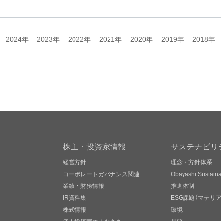
2024年
2023年
2022年
2021年
2020年
2019年
2018年
株主・投資家情報
サステナビリ
経営方針
理念・方針体系
コーポレートガバナンス関連
Obayashi Sustainab
業績・財務情報
推進体制
IR資料集
ESG課題（マテリ
株式情報
環境