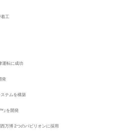
が着工
律運転に成功
開発
システムを構築
™」を開発
・関西万博 2つのパビリオンに採用