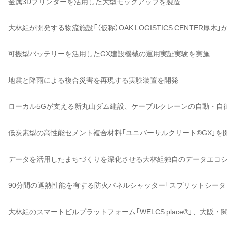
金属3Dプリンターを活用した大型モックアップを製造
大林組が開発する物流施設「（仮称）OAK LOGISTICS CENTER厚木」
可搬型バッテリーを活用したGX建設機械の運用実証実験を実施
地震と降雨による複合災害を再現する実験装置を開発
ローカル5Gが支える新丸山ダム建設、ケーブルクレーンの自動・自
低炭素型の高性能セメント複合材料「ユニバーサルクリート®GX」を
データを活用したまちづくりを深化させる大林組独自のデータエコ
90分間の遮熱性能を有する防火パネルシャッター「スプリットシータ
大林組のスマートビルプラットフォーム「WELCS place®」、大阪