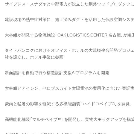
サイプレス・スナダヤと中部電力が設立した釧路ウッドプロダクツ
建設現場の熱中症対策に、施工済みダクトを活用した仮設空調シス
大林組が開発する物流施設「OAK LOGISTICS CENTER 名古屋」が竣
タイ・バンコクにおけるオフィス・ホテルの大規模複合開発プロジ
社を設立し、ホテル事業に参画
断面設計を自動で行う構造設計支援AIプログラムを開発
大林組とアイシン、ペロブスカイト太陽電池の実用化に向けた実証
豪雨と猛暑の影響を軽減する多機能舗装「ハイドロペイブ®」を開発
高機能化舗装「マルチペイブ™」を開発し、実物大モックアップを構