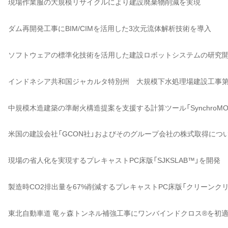
現場作業服の大規模リサイクルにより建設廃棄物削減を実現
ダム再開発工事にBIM/CIMを活用した3次元流体解析技術を導入
ソフトウェアの標準化技術を活用した建設ロボットシステムの研究
インドネシア共和国ジャカルタ特別州 大規模下水処理場建設工事第
中規模木造建築の準耐火構造提案を支援する計算ツール「SynchroM
米国の建設会社「GCON社」およびそのグループ会社の株式取得につ
現場の省人化を実現するプレキャストPC床版「SJKSLAB™」を開発
製造時CO2排出量を67%削減するプレキャストPC床版「クリーンクリ
東北自動車道 竜ヶ森トンネル補強工事にワンバインドクロス®を初