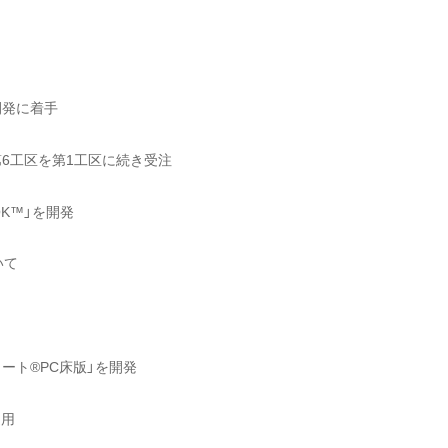
開発に着手
6工区を第1工区に続き受注
OK™」を開発
いて
ート®PC床版」を開発
適用