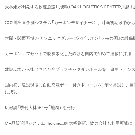
大林組が開発する物流施設「（仮称）OAK LOGISTICS CENTER川越
CO2排出量予測システム「カーボンデザイナー®」、計画初期段階か
大阪・関西万博 パナソニックグループパビリオン『ノモの国』の設
カーボンオフセットで脱炭素化した鉄筋を国内で初めて建物に採用
建設現場から排出された廃プラスチックダンボールを工事用フェン
国内初、建設現場に自動充電ポート付きドローンを1年間常設し、目
に成功
広報誌『季刊大林』64号「地図」 を発行
MR品質管理システム「holonica®」大幅刷新、協力会社も利用可能に