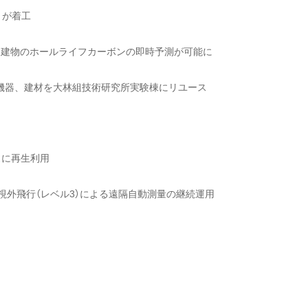
Ⅰ」が着工
ら建物のホールライフカーボンの即時予測が可能に
備機器、建材を大林組技術研究所実験棟にリユース
スに再生利用
視外飛行（レベル3）による遠隔自動測量の継続運用