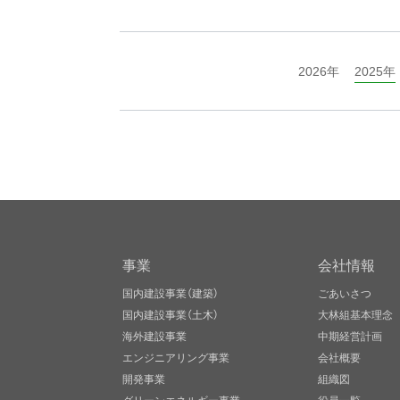
2026年
2025年
事業
会社情報
国内建設事業（建築）
ごあいさつ
国内建設事業（土木）
大林組基本理念
海外建設事業
中期経営計画
エンジニアリング事業
会社概要
開発事業
組織図