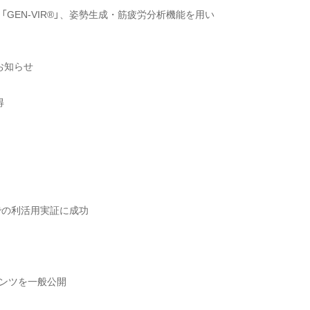
EN-VIR®」、姿勢生成・筋疲労分析機能を用い
のお知らせ
得
始
での利活用実証に成功
ンテンツを一般公開