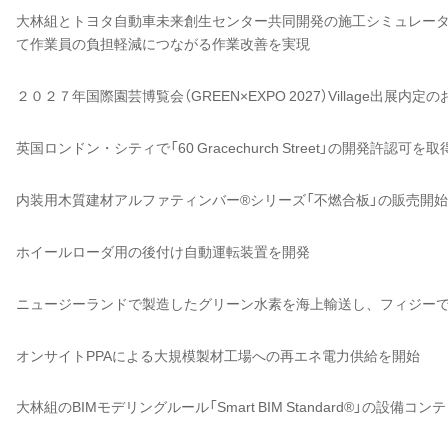
大林組とトヨタ自動車未来創生センター共同開発の施工シミュレータ「G
て作業員の負担軽減につながる作業改善を実現
２０２７年国際園芸博覧会（GREEN×EXPO 2027）Village出展内定
英国ロンドン・シティで「60 Gracechurch Street」の開発許認可を取
内装用木質建材アルファティンバー®シリーズ「不燃合板」の販売開
ホイールローダ用の後付け自動運転装置を開発
ニュージーランドで製造したグリーン水素を海上輸送し、フィジー
オンサイトPPAによる大規模製材工場への再エネ電力供給を開始
大林組のBIMモデリングルール「Smart BIM Standard®」の設備コ