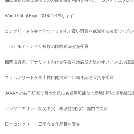
World Robot Expo 2018に出展します
コンクリートを突き崩すノミを泡で覆い騒音を低減する装置「バブル
THKビルディングが複数の国際建築賞を受賞
機関投資家、アナリスト向け見学会を池袋最大級のオフィスビル建
スリムクリートが国土技術開発賞二〇周年記念大賞を受賞
JAXAとの共同研究で月や火星にも適用可能な地産地消型の基地建設
エンジニアリング功労者賞、奨励特別賞の2部門で受賞
日本コンクリート工学会賞作品賞を受賞