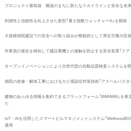
プロジェクト最前線 難波のまちに新たなスカイラインと安全な未
利便性と信頼性を向上させた新型「暑さ指数ウォッチャー®」を開発
大規模病院建設での安全への取り組みが模範的として厚生労働大臣
作業員の接近を検知して建設重機との接触を防止する安全装置「クア
オープンイノベーションにより次世代型の自動品質検査システムを
病院の改修・解体工事におけるカビ感染症対策技術「アスペルバスタ
建物のあらゆる情報を集約できるプラットフォーム「BIMWill®」
た
IoT・AIを活用したスマートビルマネジメントシステム「Wellnes
適用