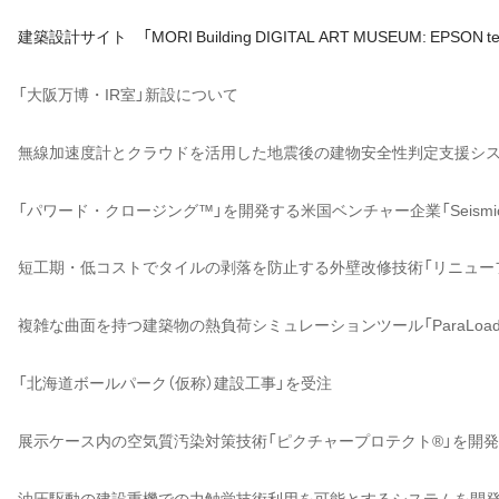
建築設計サイト 「MORI Building DIGITAL ART MUSEUM: EPSON
「大阪万博・IR室」新設について
無線加速度計とクラウドを活用した地震後の建物安全性判定支援シス
「パワード・クロージング™」を開発する米国ベンチャー企業「Seism
短工期・低コストでタイルの剥落を防止する外壁改修技術「リニュー
複雑な曲面を持つ建築物の熱負荷シミュレーションツール「ParaLoa
「北海道ボールパーク（仮称）建設工事」を受注
展示ケース内の空気質汚染対策技術「ピクチャープロテクト®」を開
油圧駆動の建設重機での力触覚技術利用を可能とするシステムを開