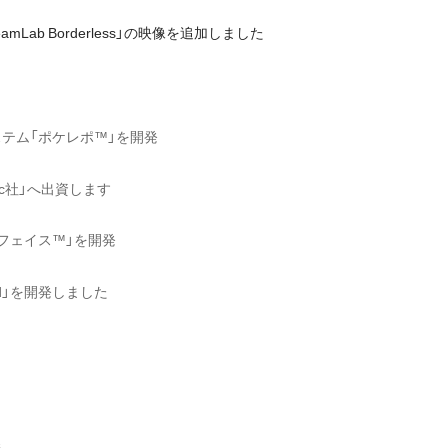
 teamLab Borderless」の映像を追加しました
テム「ポケレポ™」を開発
ic社」へ出資します
フェイス™」を開発
d」を開発しました
発
発