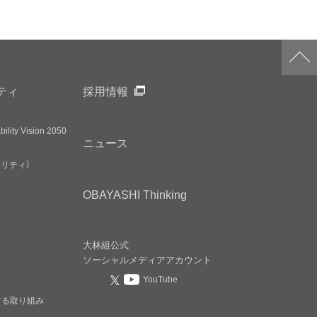
ティ
採用情報
ility Vision 2050
ニュース
アリティ）
OBAYASHI
Thinking
大林組公式
ソーシャルメディア
アカウント
YouTube
する取り組み