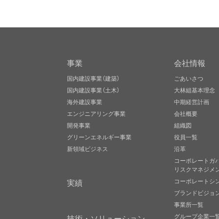
事業
会社情報
国内建設事業（建築）
ごあいさつ
国内建設事業（土木）
大林組基本理念
海外建設事業
中期経営計画
エンジニアリング事業
会社概要
開発事業
組織図
グリーンエネルギー事業
役員一覧
新領域ビジネス
沿革
コーポレートガ
リスクマネジメ
実績
コーポレートシ
ブランドビジョ
事業所一覧
グループ企業一
技術・ソリューション