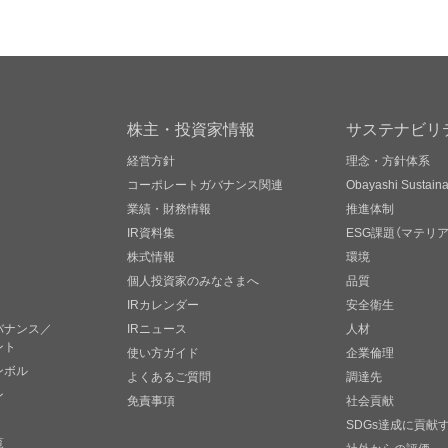
株主・投資家情報
サステナビリ
経営方針
理念・方針体系
コーポレートガバナンス関連
Obayashi Sustainab
業績・財務情報
推進体制
IR資料集
ESG課題（マテリ
株式情報
環境
個人投資家のみなさまへ
品質
IRカレンダー
安全衛生
バナンス／
IRニュース
人材
ント
使い方ガイド
企業倫理
ンボル
よくあるご質問
調達先
ン
免責事項
社会貢献
SDGs達成に貢献
覧
社外からの評価