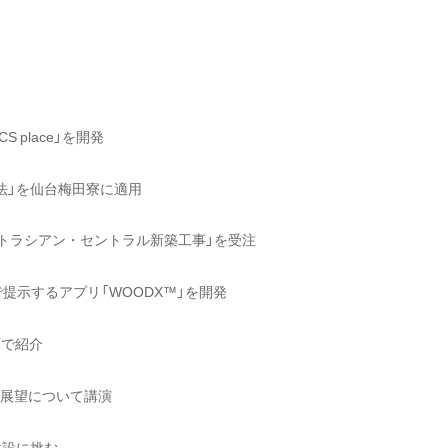
place」を開発
法」を仙台梅田寮に適用
トラシアン・セントラル新築工事」を受注
提示するアプリ「WOODX™」を開発
動画で紹介
建築の展望について講演
建設に挑む