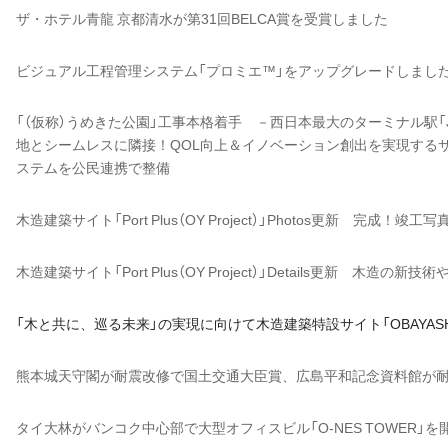
ザ・ホテル青龍 京都清水が第31回BELCA賞を受賞しました
ビジュアル工程管理システム「プロミエ™」をアップグレードしまし
「（仮称）うめきた公園」工事本格着手 －西日本最大のターミナル駅
地とシームレスに隣接！QOL向上＆イノベーション創出を実現する
ステムを公民連携で整備
木造建築サイト「Port Plus（OY Project）」Photos更新 完成！
木造建築サイト「Port Plus（OY Project）」Details更新 木造
「木と共に、巡る未来」の実現に向けて木造建築特設サイト「OBAYASHI 
熊本城天守閣が耐震改修で国土交通大臣賞、広島平和記念資料館が
タイ大林がバンコク中心部で大型オフィスビル「O-NES TOWER」を