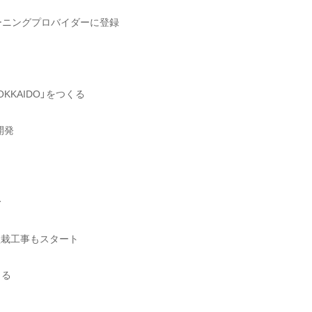
定トレーニングプロバイダーに登録
KAIDO」をつくる
開発
む
、植栽工事もスタート
くる