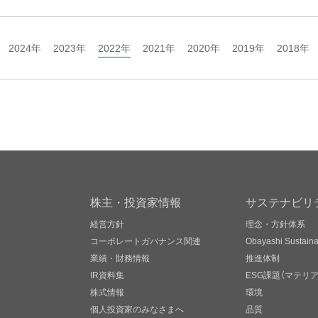
2024年
2023年
2022年
2021年
2020年
2019年
2018年
株主・投資家情報
サステナビリ
経営方針
理念・方針体系
コーポレートガバナンス関連
Obayashi Sustainab
業績・財務情報
推進体制
IR資料集
ESG課題（マテリ
株式情報
環境
個人投資家のみなさまへ
品質