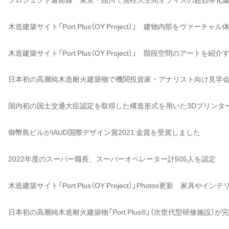
木造建築サイト「Port Plus（OY Project）」 建物内部をヴァーチャル
木造建築サイト「Port Plus（OY Project）」 階段空間のアートを紹介
日本初の高層純木造耐火建築物で機関投資家・アナリスト向け見学
国内初の国土交通大臣認定を取得した構造形式を用いた3Dプリンタ
御幣島ビルがIAUD国際デザイン賞2021 金賞を受賞しました
2022年度のスーパー職長、スーパーオペレーター計505人を認定
木造建築サイト「Port Plus（OY Project）」Photos更新 家具
日本初の高層純木造耐火建築物「Port Plus®」（次世代型研修施設）が