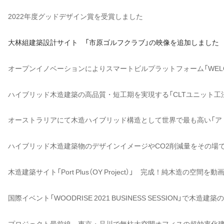
2022年度グッドデザイン賞を受賞しました
大林組建築設計サイト 「市原ゴルフクラブ」の映像を追加しました
オープンイノベーションによりスマートビルプラットフォーム「WELCS 
ハイブリッド木造建築の高品質・短工期を実現する「CLTユニット工
オーストラリアにて木造ハイブリッド構造として世界で最も高い「ア
ハイブリッド木造建築物のデザインイメージやCO2削減量をその場で
木造建築サイト「Port Plus（OY Project）」 完成！純木造の空間を
国際イベント「WOODRISE 2021 BUSINESS SESSION」で木造
プロジェクト最前線 東京・品川で無柱大空間オフィスの超効率化