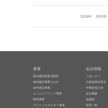
2026年
2025年
事業
会社情報
国内建設事業（建築）
ごあいさつ
国内建設事業（土木）
大林組基本理念
海外建設事業
中期経営計画
エンジニアリング事業
会社概要
開発事業
組織図
グリーンエネルギー事業
役員一覧