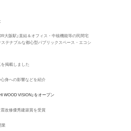
た
「JR大阪駅」直結＆オフィス・中核機能等の民間宅
サステナブルな都心型パブリックスペース・エコシ
竣工写真を掲載しました
の新技術や心身への影響などを紹介
WOOD VISION」をオープン
耐震改修優秀建築賞を受賞
開業