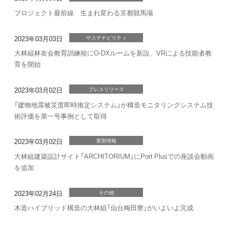
プロジェクト最前線 生まれ変わる京都競馬場
2023年03月03日
サステナビリティ
大林組林友会教育訓練校にO-DXルームを新設、VRによる技能者教
育を開始
2023年03月02日
プレスリリース
「建物地震被災度即時推定システム」が構造モニタリングシステム技
術評価を第一号事例として取得
2023年03月02日
更新情報
大林組建築設計サイト「ARCHITORIUM」にPort Plusでの座談会動画
を追加
2023年02月24日
その他
木造ハイブリッド構造の大林組「仙台梅田寮」がいよいよ完成