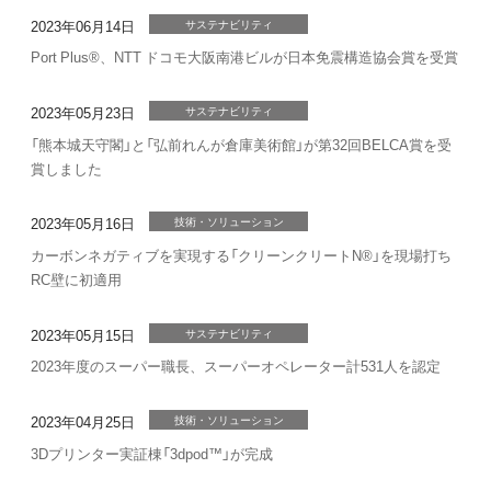
2023年06月14日
サステナビリティ
Port Plus®、NTT ドコモ大阪南港ビルが日本免震構造協会賞を受賞
2023年05月23日
サステナビリティ
「熊本城天守閣」と「弘前れんが倉庫美術館」が第32回BELCA賞を受
賞しました
2023年05月16日
技術・ソリューション
カーボンネガティブを実現する「クリーンクリートN®」を現場打ち
RC壁に初適用
2023年05月15日
サステナビリティ
2023年度のスーパー職長、スーパーオペレーター計531人を認定
2023年04月25日
技術・ソリューション
3Dプリンター実証棟「3dpod™」が完成