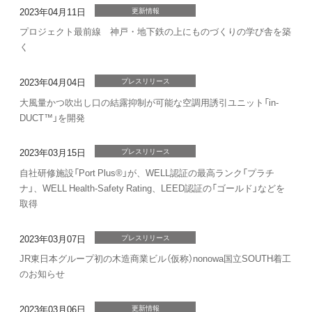
2023年04月11日
更新情報
プロジェクト最前線 神戸・地下鉄の上にものづくりの学び舎を築
く
2023年04月04日
プレスリリース
大風量かつ吹出し口の結露抑制が可能な空調用誘引ユニット「in-
DUCT™」を開発
2023年03月15日
プレスリリース
自社研修施設「Port Plus®」が、WELL認証の最高ランク「プラチ
ナ」、WELL Health-Safety Rating、LEED認証の「ゴールド」などを
取得
2023年03月07日
プレスリリース
JR東日本グループ初の木造商業ビル
（仮称）nonowa国立SOUTH
着工
のお知らせ
2023年03月06日
更新情報