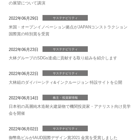
の展望について講演
2022年06月29日
サステナビリティ
米国・オープンイノベーション拠点がJAPANコンストラクション
国際賞の特別賞を受賞
2022年06月23日
サステナビリティ
大林グループのSDGs達成に貢献する取り組みを紹介します
2022年06月22日
サステナビリティ
大林組のダイバーシティ&インクルージョン 特設サイトを公開
2022年06月14日
株主・投資家情報
日本初の高層純木造耐火建築物で機関投資家・アナリスト向け見学
会を開催
2022年06月02日
サステナビリティ
御幣島ビルがIAUD国際デザイン賞2021 金賞を受賞しました