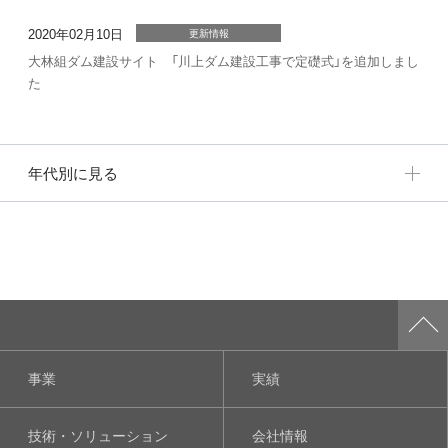
2020年02月10日
更新情報
大林組ダム建設サイト 「川上ダム建設工事で定礎式」を追加しまし
た
年代別に見る
事業
実績
技術・ソリューション
会社情報