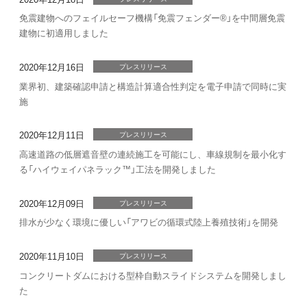
免震建物へのフェイルセーフ機構「免震フェンダー®」を中間層免震
建物に初適用しました
2020年12月16日
プレスリリース
業界初、建築確認申請と構造計算適合性判定を電子申請で同時に実
施
2020年12月11日
プレスリリース
高速道路の低層遮音壁の連続施工を可能にし、車線規制を最小化す
る「ハイウェイパネラック™」工法を開発しました
2020年12月09日
プレスリリース
排水が少なく環境に優しい「アワビの循環式陸上養殖技術」を開発
2020年11月10日
プレスリリース
コンクリートダムにおける型枠自動スライドシステムを開発しまし
た