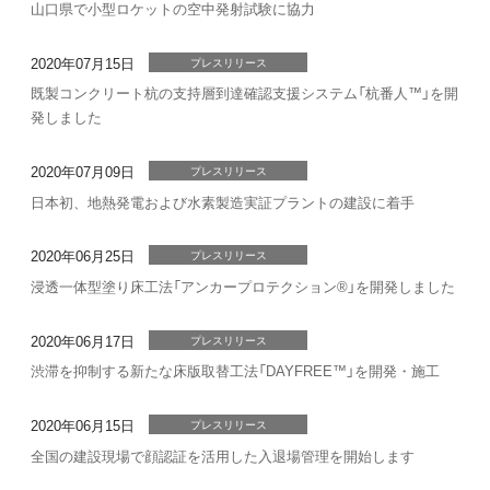
山口県で小型ロケットの空中発射試験に協力
2020年07月15日
プレスリリース
既製コンクリート杭の支持層到達確認支援システム「杭番人™」を開
発しました
2020年07月09日
プレスリリース
日本初、地熱発電および水素製造実証プラントの建設に着手
2020年06月25日
プレスリリース
浸透一体型塗り床工法「アンカープロテクション®」を開発しました
2020年06月17日
プレスリリース
渋滞を抑制する新たな床版取替工法「DAYFREE™」を開発・施工
2020年06月15日
プレスリリース
全国の建設現場で顔認証を活用した入退場管理を開始します