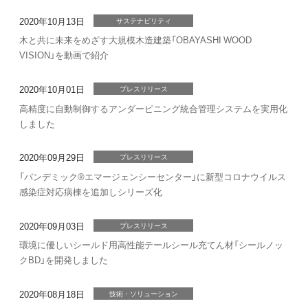
2020年10月13日
サステナビリティ
木と共に未来をめざす大規模木造建築「OBAYASHI WOOD
VISION」を動画で紹介
2020年10月01日
プレスリリース
高精度に自動制御するアンダーピニング統合管理システムを実用化
しました
2020年09月29日
プレスリリース
「パンデミック®エマージェンシーセンター」に新型コロナウイルス
感染症対応病棟を追加しシリーズ化
2020年09月03日
プレスリリース
環境に優しいシールド用高性能テールシール充てん材「シールノッ
クBD」を開発しました
2020年08月18日
技術・ソリューション