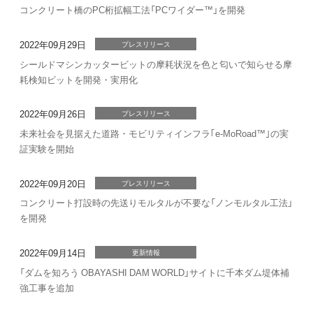
コンクリート橋のPC桁拡幅工法「PCワイダー™」を開発
2022年09月29日
プレスリリース
シールドマシンカッタービットの摩耗状況を色と匂いで知らせる摩
耗検知ビットを開発・実用化
2022年09月26日
プレスリリース
未来社会を見据えた道路・モビリティインフラ｢e-MoRoad™｣の実
証実験を開始
2022年09月20日
プレスリリース
コンクリート打設時の先送りモルタルが不要な「ノンモルタル工法」
を開発
2022年09月14日
更新情報
「ダムを知ろう OBAYASHI DAM WORLD」サイトに千本ダム堤体補
強工事を追加