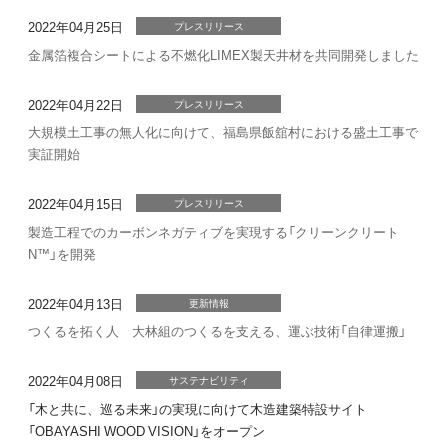
2022年04月25日
プレスリリース
金属箔複合シートによる不燃化LIMEX製天井材を共同開発しました
2022年04月22日
プレスリリース
大規模土工事の無人化に向けて、福島県飯舘村における盛土工事で
実証開始
2022年04月15日
プレスリリース
製造工程でのカーボンネガティブを実現する「クリーンクリート
N™」を開発
2022年04月13日
更新情報
つくるを拓く人 大林組のつくるを支える、運ぶ技術「自律運搬」
2022年04月08日
サステナビリティ
「木と共に、巡る未来」の実現に向けて木造建築特設サイト
「OBAYASHI WOOD VISION」をオープン