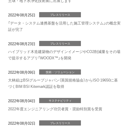
土壌・地下水浄化技術展に出展します
2022年08月25日
プレスリリース
「データ・システム連携基盤を活用した施工管理システム」の概念実
証が完了
2022年08月23日
プレスリリース
ハイブリッド木造建築物のデザインイメージやCO2削減量をその場
で提示するアプリ「WOODX™」を開発
2022年08月09日
技術・ソリューション
大林組はBSIグループジャパン（英国規格協会）からISO 19650に基
づくBIM BSI Kitemark認証を取得
2022年08月04日
サステナビリティ
2022年度エンジニアリング功労者賞・奨励特別賞を受賞
2022年08月02日
プレスリリース