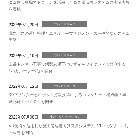
ダム建設現場でドローンを活用した監査廊点検システムの実証実験
を実施
2022年07月20日
プレスリリース
電気バスの運行管理とエネルギーマネジメントの一体的なシステム
開発
2022年07月19日
プレスリリース
山岳トンネル工事で鋼製支保工のひずみをワイヤレスで計測する
「ハカルーター®」を開発
2022年07月12日
プレスリリース
3Dプリンターとロボット打設技術によるコンクリート構造物の自
動化施工システムを開発
2022年07月08日
技術・ソリューション
VR技術を活用した施工管理者向け教育システム「VRiel（ヴリエル）」
の販売を開始