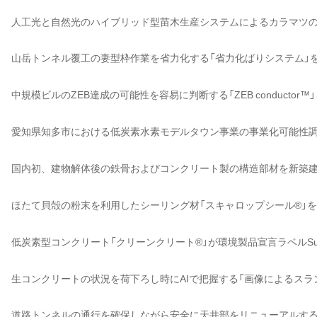
人工光と自然光のハイブリッド型苗木生産システムによるカラマツ
山岳トンネル覆工の妻型枠作業を省力化する「省力化ばりシステム」
中規模ビルのZEB達成の可能性を容易に判断する「ZEB conductor™
愛知県知多市における低炭素水素モデルタウン事業の事業化可能性
国内初、建物解体後の鉄骨およびコンクリート製の構造部材を新築
ほたて貝殻の粉末を利用したシーリング材「スキャロップシール®」
低炭素型コンクリート「クリーンクリート®」が環境製品宣言ラベルSuM
生コンクリートの状況を荷下ろし時にAIで把握する「画像によるスラ
道路トンネルの通行を確保しながら安全に天井部をリニューアルする