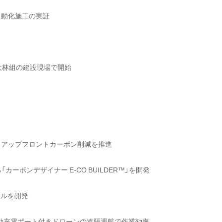
自動化施工の実証
大林組の建設現場で開始
、アップフロントカーボン削減を推進
る「カーボンデザイナー
E-CO
BUILDER™」を開発
ールを開発
自動充電ポート付きドローンの遠隔運航で作業効率