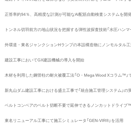
正答率約94％、高精度な計測が可能なAI配筋自動検査システムを開
トンネル切羽前方の地山状況を把握する弾性波探査技術「水圧ハンマ
外環道・東名ジャンクションHランプの本設構造物にノンモルタル工
建設工事においてGX建設機械の導入を開始
木材を利用した鋼管柱の耐火被覆工法「O・Mega Wood Xコラム™
新丸山ダム建設工事における盛土工事で「統合施工管理システム」の
ベルトコンベアのベルト切断不要で延伸できるノンカットドライブ
東名リニューアル工事にて施工シミュレータ「GEN-VIR®」を活用