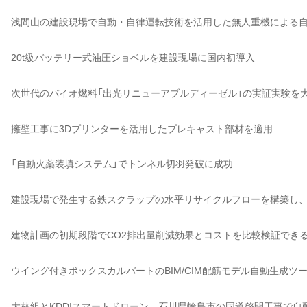
浅間山の建設現場で自動・自律運転技術を活用した無人重機による
20t級バッテリー式油圧ショベルを建設現場に国内初導入
次世代のバイオ燃料「出光リニューアブルディーゼル」の実証実験を
擁壁工事に3Dプリンターを活用したプレキャスト部材を適用
「自動火薬装填システム」でトンネル切羽発破に成功
建設現場で発生する鉄スクラップの水平リサイクルフローを構築し
建物計画の初期段階でCO2排出量削減効果とコストを比較検証でき
ウイング付きボックスカルバートのBIM/CIM配筋モデル自動生成ツ
大林組とKDDIスマートドローン、石川県輪島市の国道啓開工事で