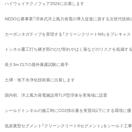
ハイウェイテクノフェア2024に出展します
NEDO公募事業「浮体式洋上風力発電の導入促進に資する次世代技術
カーボンネガティブを実現する「クリーンクリートN®」をプレキャ
トンネル覆工打ち継ぎ部のひび割れやはく落などのリスクを低減する
長さ3m CLTの屋外暴露試験に着手
土壌・地下水浄化技術展に出展します
国内初、洋上風力発電施設用TLP型浮体を実海域に設置
シールドトンネルの施工時にCO2排出量を実質0以下にする環境に
低炭素型セグメント「クリーンクリート®セグメント」をシールド工