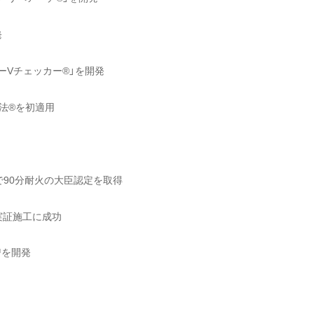
発
ーVチェッカー®」を開発
法®を初適用
」で90分耐火の大臣認定を取得
実証施工に成功
™を開発