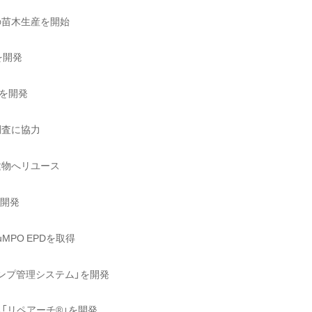
の苗木生産を開始
を開発
」を開発
調査に協力
建物へリユース
を開発
PO EPDを取得
ンプ管理システム」を開発
「リペアーチ®」を開発