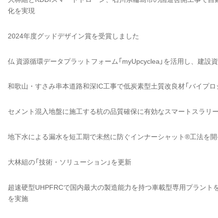
化を実現
2024年度グッドデザイン賞を受賞しました
仏 資源循環データプラットフォーム「myUpcyclea」を活用し、
和歌山・すさみ串本道路和深IC工事で低炭素型土質改良材「バイプロジ
セメント混入地盤に施工する杭の品質確保に有効なスマートスラリー
地下水による漏水を短工期で未然に防ぐインナーシャット®工法を開
大林組の「技術・ソリューション」を更新
超速硬型UHPFRCで国内最大の製造能力を持つ車載型専用プラント
を実施