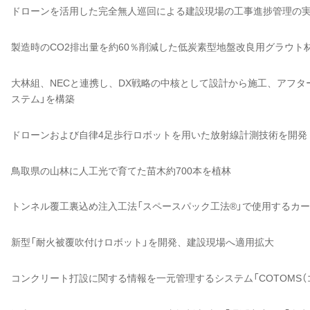
ドローンを活用した完全無人巡回による建設現場の工事進捗管理の
製造時のCO2排出量を約60％削減した低炭素型地盤改良用グラウト材「Infi
大林組、NECと連携し、DX戦略の中核として設計から施工、アフタ
ステム」を構築
ドローンおよび自律4足歩行ロボットを用いた放射線計測技術を開発
鳥取県の山林に人工光で育てた苗木約700本を植林
トンネル覆工裏込め注入工法「スペースパック工法®」で使用するカ
新型「耐火被覆吹付けロボット」を開発、建設現場へ適用拡大
コンクリート打設に関する情報を一元管理するシステム「COTOMS（