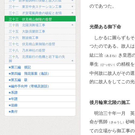
+
三十 財界變調時の突破と故人の富
のであつた。
+
三十一 東京中央ステーシヨン工事
+
三十二 才賀電氣商會の破綻と友情
三十三 伏見桃山御陵の造營
+
三十四 北陽演舞場工事
光榮ある御下命
三十五 大阪倶樂部工事
しかるに圖らずもそ
三十六 難波橋工事
三十七 伏見桃山東御陵の造營
つたのである。故人は
三十八 乃木神社の造營
紘に洽
き皇恩
（あまね）
三十九 北濱銀行の危機と岩下翁の失
+
脚
畢生
の精根を
（ひっせい）
■第三編 後記
中何故に故人がその選
■第四編 飛花落葉（逸話）
■第五編 跋
的に故人をしてこの光
■編外手向艸（寄稿及談話）
■系譜
■年譜
後月輪東北陵の施工
■追錄
■奥付
明治三十年一月 英
命が舊師
砂崎
（きゅうし）
ての立場から御工事の