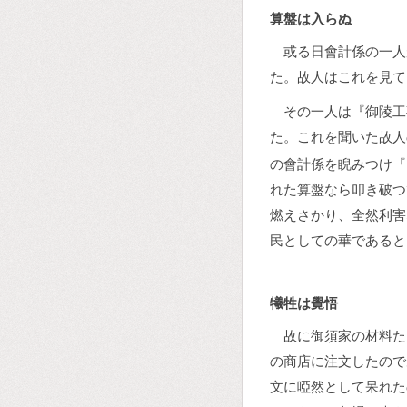
算盤は入らぬ
或る日會計係の一人
た。故人はこれを見て
その一人は『御陵工
た。これを聞いた故人
の會計係を睨みつけ『
れた算盤なら叩き破つ
燃えさかり、全然利害
民としての華であると
犧牲は覺悟
故に御須家の材料た
の商店に注文したので
文に啞然として呆れた