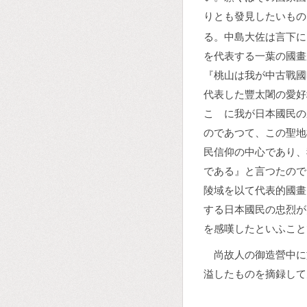
りとも發見したいもの
る。中島大佐は言下に
を代表する一葉の國畫
『桃山は我が中古戰國
代表した豐太闍の愛好
こゝに我が日本國民の
のであつて、この聖地
民信仰の中心であり、
である』と言つたので
陵域を以て代表的國畫
する日本國民の忠烈が
を感嘆したといふこと
尚故人の御造營中に
溢したものを摘録して