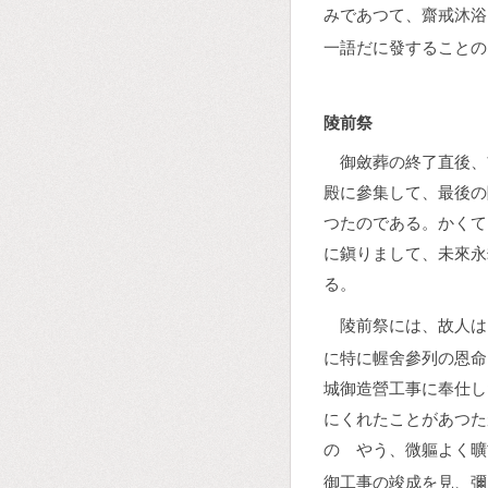
みであつて、齋戒沐浴
一語だに發することの
陵前祭
御斂葬の終了直後、
殿に參集して、最後の
つたのである。かくて
に鎭りまして、未來永
る。
陵前祭には、故人は
に特に幄舍參列の恩命
城御造營工事に奉仕し
にくれたことがあつた
のゝやう、微軀よく曠
御工事の竣成を見、彌