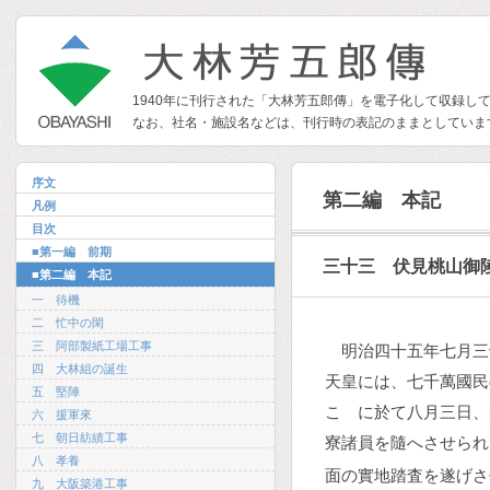
1940年に刊行された「大林芳五郎傳」を電子化して収録し
なお、社名・施設名などは、刊行時の表記のままとしていま
序文
第二編 本記
凡例
目次
■第一編 前期
三十三 伏見桃山御
■第二編 本記
一 待機
二 忙中の閑
三 阿部製紙工場工事
明治四十五年七月三
四 大林組の誕生
天皇には、七千萬國民
五 堅陣
こゝに於て八月三日、
六 援軍來
七 朝日紡績工事
寮諸員を隨へさせられ
八 孝養
面の實地踏査を遂げさ
九 大阪築港工事