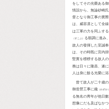
をしてその光榮ある御
情誼から、無論砂崎氏
督となり御工事の實際
は、威容凛として全線
は三軍の力を同ふする
る順調に進み
（すこぶ）
故人の發揮した至誠奉
は、その時既に宮内掛
堅實を標榜する故人の
務は日々に隆昌、遂に
人は身に餘る光榮に浴
曾て故人が二十歳の
御造營工事に纔
（わずか
る無名の靑年が他日數
想像にだも及ばなかつ