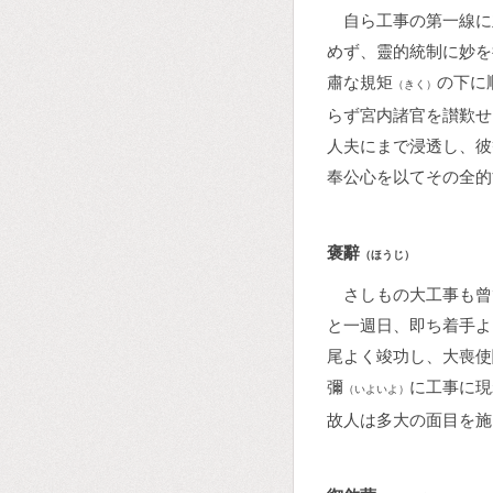
自ら工事の第一線に
めず、靈的統制に妙を
肅な規矩
の下に
（きく）
らず宮内諸官を讃歎せ
人夫にまで浸透し、彼
奉公心を以てその全的
褒辭
（ほうじ）
さしもの大工事も曾
と一週日、即ち着手よ
尾よく竣功し、大喪使
彌
に工事に現
（いよいよ）
故人は多大の面目を施