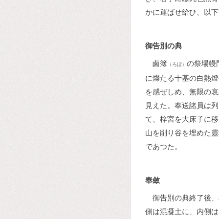
かに運ばせ給ひ、以下
御告別の典
鹵簿
の祭場幔
（ろぼ）
に燦たる十基の白熱燈
を感ぜしめ、無限の哀
見えた。奉送諸員は列
て、梓宮を大床子に移
山を削り谷を埋めた靈
であつた。
奉斂
御告別の典終了後、
側は混凝土に、内側は