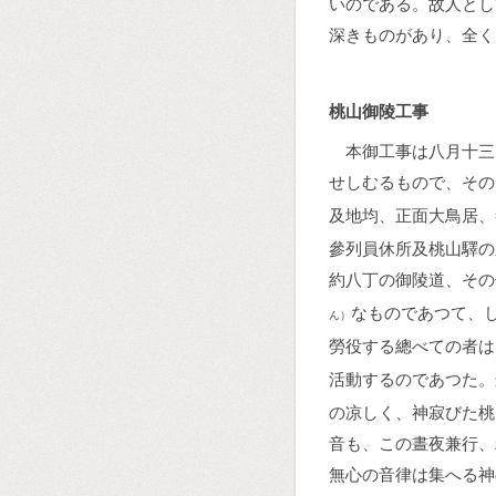
いのである。故人とし
深きものがあり、全く
桃山御陵工事
本御工事は八月十三
せしむるもので、その
及地均、正面大鳥居、
參列員休所及桃山驛の
約八丁の御陵道、その
なものであつて、
ん）
勞役する總べての者は
活動するのであつた。
の凉しく、神寂びた桃
音も、この晝夜兼行、
無心の音律は集へる神