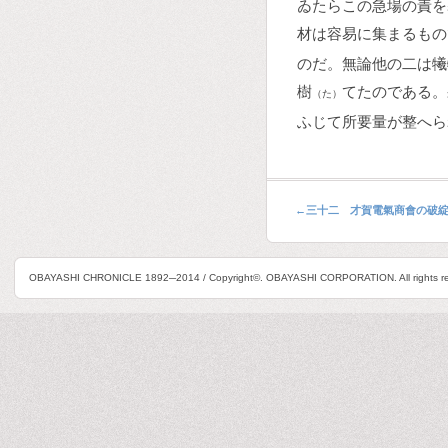
ゐたらこの急場の責を
材は容易に集まるもの
のだ。無論他の二は犧
樹
てたのである。
（た）
ふじて所要量が整へら
←
三十二 才賀電氣商會の破
OBAYASHI CHRONICLE 1892─2014 / Copyright©. OBAYASHI CORPORATION. All rights re