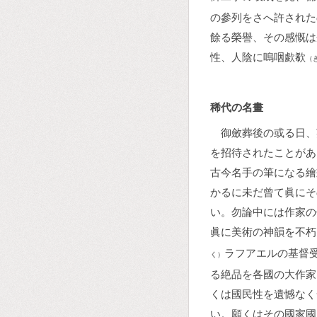
の參列をさへ許された
餘る榮譽、その感慨は
性、人陰に嗚咽歔欷
（
稀代の名畫
御斂葬後の或る日、
を招待されたことがあ
古今名手の筆になる繪
かるに未だ曾て眞にそ
い。勿論中には作家の
眞に美術の神韻を不朽
ラフアエルの基督
く）
る絶品を各國の大作家
くは國民性を遺憾なく
い。願くはその國家國