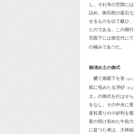
し、それ等の空隙には
詰め、御石棺の蓋石七
せるものを以て蔽ひ、
たのである。この御行
宮殿下には御交代にて
の極みであつた。
御淸め土の御式
軈て兩殿下を首
（はじ
紙に包みたる淨砂
（きよ
土」の御式を行はせら
をなし、その中央に更
産粒選りの小砂利を饅
夜の明け初めた午前六
に從つた者は、大林組