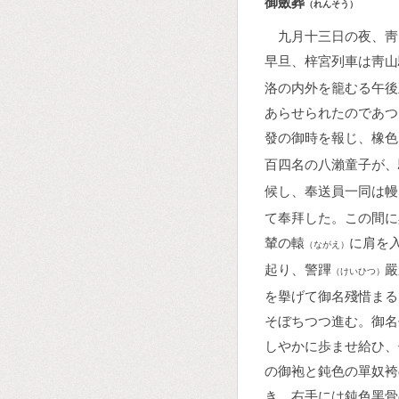
御斂葬
（れんそう）
九月十三日の夜、靑
早旦、梓宮列車は靑山
洛の内外を籠むる午後
あらせられたのであつ
發の御時を報じ、橡色
百四名の八瀨童子が、
候し、奉送員一同は幔
て奉拜した。この間に
輦の轅
に肩を
（ながえ）
起り、警蹕
嚴
（けいひつ）
を擧げて御名殘惜まる
そぼちつつ進む。御名
しやかに歩ませ給ひ、
の御袍と鈍色の單奴袴
き、右手には鈍色黑骨