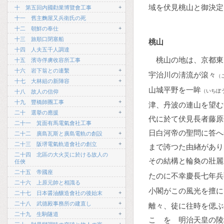
域を伏見桃山と御決定
+
十 第五回内國勸業博覽會工事
十一 舊主麴屋又兵衛氏の死
+
十二 朝鮮の奉仕
十三 旅順口閉塞船
桃山
十四 人夫五千人調達
桃山の地は、京都東
十五 濱寺俘虜收容所工事
+
十六 岩下翁との連繫
宇治川の淸流が滾々
（
+
十七 大林組の新陣容
山城平野を一眸
（いちぼ
十八 故人の信仰
+
十九 豐橋師團工事
津、丹波の連山を望む
+
二十 選擧の應援
代に於て伏見長者藤原
二十一 箕面有馬電氣會社工事
日白河帝の聖問に答へ
+
二十二 廣島瓦斯と廣島電軌の創設
+
二十三 阪堺電氣軌道會社の創立
まで誇つた由緖があり
二十四 北區の大火災に於ける故人の
その結構と輪奐の壯麗
任俠
二十五 帝國座
たのに不幸慶長七年兵
二十六 上原元帥と相識る
小閣がこの風光を擅に
+
二十七 日本醤油釀造會社の後始末
+
二十八 武德殿事務所の建直し
離々、徒に往時を偲ぶ
+
二十九 生駒隧道
こゝを 明治天皇の陵