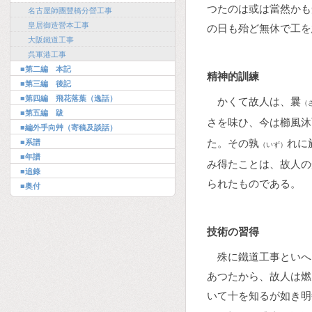
つたのは或は當然かも
名古屋師團豐橋分營工事
皇居御造營本工事
の日も殆ど無休で工を
大阪鐵道工事
呉軍港工事
■第二編 本記
精神的訓練
■第三編 後記
■第四編 飛花落葉（逸話）
かくて故人は、曩
（
■第五編 跋
さを味ひ、今は櫛風沐
■編外手向艸（寄稿及談話）
た。その孰
れに
■系譜
（いず）
■年譜
み得たことは、故人の
■追錄
られたものである。
■奥付
技術の習得
殊に鐵道工事といへ
あつたから、故人は燃
いて十を知るが如き明