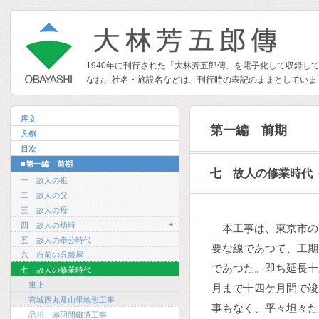
1940年に刊行された「大林芳五郎傳」を電子化して収録し
なお、社名・施設名などは、刊行時の表記のままとしていま
序文
第一編 前期
凡例
目次
■第一編 前期
七 故人の修業時代
一 故人の祖
二 故人の父
三 故人の母
+
四 故人の幼時
本工事は、東京市の
五 故人の奉公時代
要な線であつて、工期
六 自前の呉服屋
であつた。即ち延長十
七 故人の修業時代
東上
月まで十四ケ月間で竣
宮城西丸及山里地形工事
事もなく、平々坦々た
品川、赤羽間鐵道工事