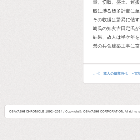
量、切取、盛土、運搬
般に渉る幾多計畫に至
その收獲は驚異に値す
崎氏の知友吉田定氏が
結果、故人は半ケ年を
營の兵舍建築工事に當
←
七 故人の修業時代 －宮
OBAYASHI CHRONICLE 1892─2014 / Copyright©. OBAYASHI CORPORATION. All rights re