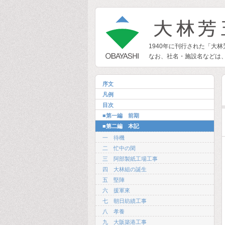
1940年に刊行された「大
なお、社名・施設名などは
序文
凡例
目次
■第一編 前期
■第二編 本記
一 待機
二 忙中の閑
三 阿部製紙工場工事
四 大林組の誕生
五 堅陣
六 援軍來
七 朝日紡績工事
八 孝養
九 大阪築港工事