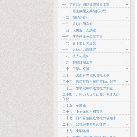
+
十 第五回内國勸業博覽會工事
十一 舊主麴屋又兵衛氏の死
+
十二 朝鮮の奉仕
十三 旅順口閉塞船
十四 人夫五千人調達
十五 濱寺俘虜收容所工事
+
十六 岩下翁との連繫
+
十七 大林組の新陣容
十八 故人の信仰
+
十九 豐橋師團工事
+
二十 選擧の應援
二十一 箕面有馬電氣會社工事
+
二十二 廣島瓦斯と廣島電軌の創設
+
二十三 阪堺電氣軌道會社の創立
二十四 北區の大火災に於ける故人の
任俠
二十五 帝國座
二十六 上原元帥と相識る
+
二十七 日本醤油釀造會社の後始末
+
二十八 武德殿事務所の建直し
+
二十九 生駒隧道