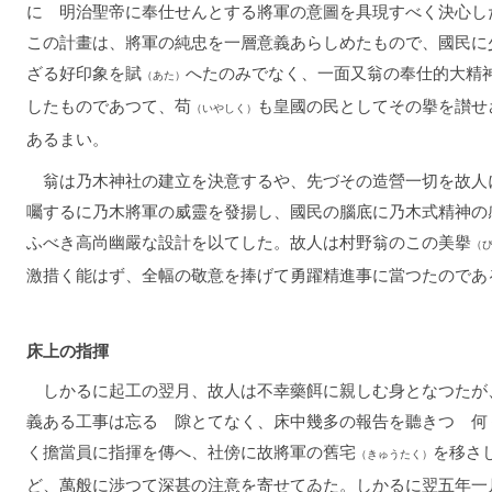
に 明治聖帝に奉仕せんとする將軍の意圖を具現すべく決心し
この計畫は、將軍の純忠を一層意義あらしめたもので、國民に
ざる好印象を賦
へたのみでなく、一面又翁の奉仕的大精
（あた）
したものであつて、苟
も皇國の民としてその擧を讃せ
（いやしく）
あるまい。
翁は乃木神社の建立を決意するや、先づその造營一切を故人
囑するに乃木將軍の威靈を發揚し、國民の腦底に乃木式精神の
ふべき高尚幽嚴な設計を以てした。故人は村野翁のこの美擧
（
激措く能はず、全幅の敬意を捧げて勇躍精進事に當つたのであ
床上の指揮
しかるに起工の翌月、故人は不幸藥餌に親しむ身となつたが
義ある工事は忘るゝ隙とてなく、床中幾多の報告を聽きつゝ何
く擔當員に指揮を傳へ、社傍に故將軍の舊宅
を移さ
（きゅうたく）
ど、萬般に渉つて深甚の注意を寄せてゐた。しかるに翌五年一