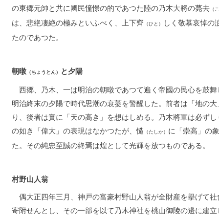
の東郷元帥と共に國民憧憬の的であつた陸の乃木大將の薨去
（
は、悲絶凄絶の極みといふべく、上下齊
しく敬慕哀悼の
（ひと）
たのであつた。
朝暾
と夕陽
（ちょうとん）
西郷、乃木、一は明治の朝暾であつて遍く帝國の民心を鼓舞
明治終末の夕陽で時代思潮の衰萎を警醒した。前者は「地の大
り、後者は實に「天の高き」を想はしめる。乃木將軍は必ずし
の如き「偉大」の表現はなかつたが、慥
に「崇高」の
（たしか）
た。その純忠至誠の終焉は煌として光輝を放つものである。
村野山人翁
偶大正四年三月、神戸の富豪村野山人翁が全財産を擧げて社
寄附せんとし、その一部を以て乃木神社を桃山御陵の邊に建立