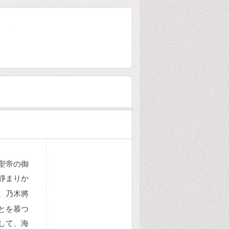
大林芳五郎傳
聖帝の御
靜まりか
、乃木將
とを慕つ
して、海