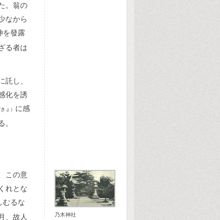
た。翁の
少なから
神を發露
ざる者は
に託し、
感化を誘
に感
びきょ）
る。
、この意
くれとな
しむるな
乃木神社
月、故人