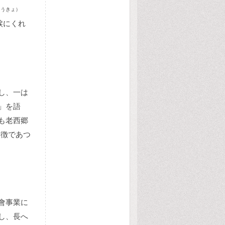
こうきょ）
涙にくれ
し、一は
」を語
も老西郷
象徴であつ
會事業に
し、長へ