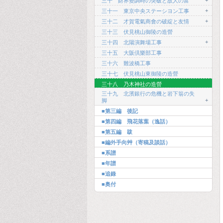
+
三十 財界變調時の突破と故人の富
+
三十一 東京中央ステーシヨン工事
+
三十二 才賀電氣商會の破綻と友情
三十三 伏見桃山御陵の造營
+
三十四 北陽演舞場工事
三十五 大阪倶樂部工事
三十六 難波橋工事
三十七 伏見桃山東御陵の造營
三十八 乃木神社の造營
三十九 北濱銀行の危機と岩下翁の失
+
脚
■第三編 後記
■第四編 飛花落葉（逸話）
■第五編 跋
■編外手向艸（寄稿及談話）
■系譜
■年譜
■追錄
■奥付