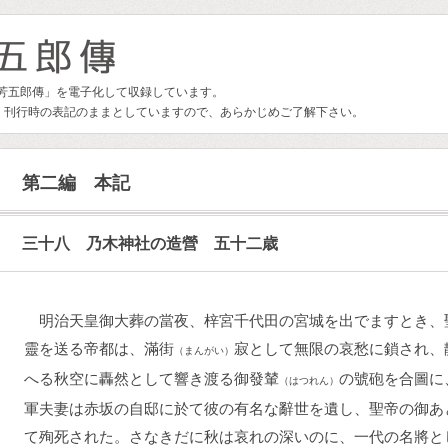
林芳五郎傳」を電子化して収録しています。
、刊行時の表記のままとしていますので、あらかじめご了解下さい。
第二編 本記
三十八 乃木神社の造營 五十二歳
明治天皇御大葬の當夜、梓宮千代田の宮城を出でますとき、
靈を送る帝都は、滿街
寂として無限の哀愁に鎖され、
（まんがい）
へる秋空に轟然として響き渡る御發輦
の號砲を合圖に
（はつれん）
軍夫妻は赤坂の自邸に於て彼の有名な辭世を遺し、聖帝の御あ
て殉死された。さなきだに秋は哀れの深いのに、一代の名將と