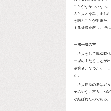
ことがなかつたなら、
人と人とを親しましむ
を味ふことが出來た。
する妙諦を解し、禪に
一國一城の主
故人をして戰國時代
一城の主たることが出
築業者となつたが、天
た。
故人長逝の際は綿々
子のやうに慈み、兩家
が結ばれたのである。