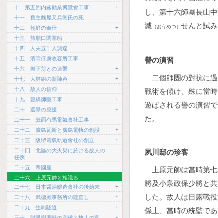
+
十 第五回内國勸業博覽會工事
し、第十六師團長山中
十一 舊主麴屋又兵衛氏の死
滅
せんと試み
（おうめつ）
+
十二 朝鮮の奉仕
十三 旅順口閉塞船
十四 人夫五千人調達
十五 濱寺俘虜收容所工事
譽の演習
+
十六 岩下翁との連繫
二個師團の對抗に過
+
十七 大林組の新陣容
十八 故人の信仰
戰術を傾け、殊に當時
+
十九 豐橋師團工事
遊ばされる譽の演習で
+
二十 選擧の應援
た。
二十一 箕面有馬電氣會社工事
+
二十二 廣島瓦斯と廣島電軌の創設
+
二十三 阪堺電氣軌道會社の創立
二十四 北區の大火災に於ける故人の
夙川邸の珍客
任俠
二十五 帝國座
上原元帥は當時第七
二十六 上原元帥と相識る
將及小泉政保少將と共
+
二十七 日本醤油釀造會社の後始末
した。故人は日露戰役
+
二十八 武德殿事務所の建直し
+
二十九 生駒隧道
係上、當時の統監であ
+
三十 財界變調時の突破と故人の富