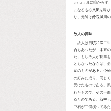
耳に喧からず
ょうらい）
になるも亦風流を味ひ
り、元帥は餘程夙川の
故人の禪味
故人は日頃和洋二重
合もあつたが、本來の
た。もし故人が長壽を
ともなつたならば、必
多のものがある。今橋
の好みに成り、同じく
受けたものである。夙
れたもので、その一面
ゐたのである。就中
（
巨石が二個橫つてゐた