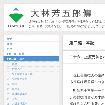
1940年に刊行された「大林芳五郎傳」を電子化して収録し
なお、社名・施設名などは、刊行時の表記のままとしていま
序文
第二編 本記
凡例
目次
■第一編 前期
二十六 上原元帥と
■第二編 本記
一 待機
二 忙中の閑
三 阿部製紙工場工事
現社長義雄氏の室尚
四 大林組の誕生
る徑路は幾多傳ふべき
五 堅陣
六 援軍來
明治四十三年十一月
七 朝日紡績工事
との對抗演習が乃木將
八 孝養
將は兵を六甲山麓に布
九 大阪築港工事