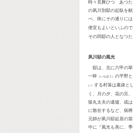
時々見舞ひつゝあつた
の夙川別邸の起臥を献
べ、殊にその邊りには
便宜もよいといふので
その同邸の人となつた
夙川邸の風光
邸は、北に六甲の翠
一眸
の平野と
（いちぼう）
する村落は肅疎と
い）
く、月の夕、花の旦、
猿丸太夫の遺墟、或は
に散在するなど、病將
元帥が夙川邸起居の當
中に『風光も美に、季