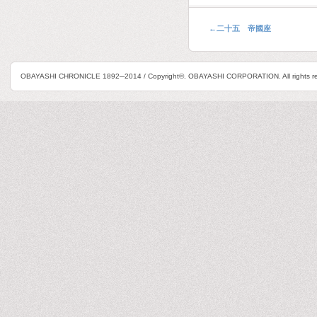
←
二十五 帝國座
OBAYASHI CHRONICLE 1892─2014 / Copyright©. OBAYASHI CORPORATION. All rights re