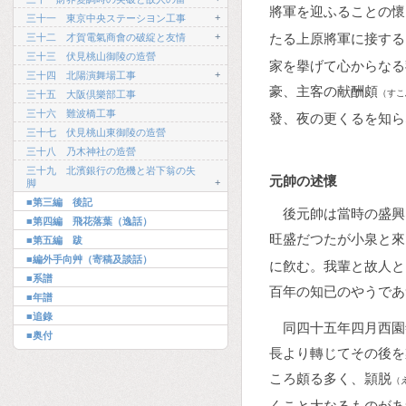
將軍を迎ふることの懷
+
三十一 東京中央ステーシヨン工事
+
たる上原將軍に接する
三十二 才賀電氣商會の破綻と友情
三十三 伏見桃山御陵の造營
家を擧げて心からなる
+
三十四 北陽演舞場工事
豪、主客の献酬頗
（すこ
三十五 大阪倶樂部工事
三十六 難波橋工事
發、夜の更くるを知ら
三十七 伏見桃山東御陵の造營
三十八 乃木神社の造營
三十九 北濱銀行の危機と岩下翁の失
元帥の述懷
+
脚
■第三編 後記
後元帥は當時の盛興
■第四編 飛花落葉（逸話）
旺盛だつたが小泉と來
■第五編 跋
■編外手向艸（寄稿及談話）
に飮む。我輩と故人と
■系譜
百年の知已のやうであ
■年譜
■追錄
同四十五年四月西園
■奥付
長より轉じてその後を
ころ頗る多く、頴脱
（
くこと大なるものがあ