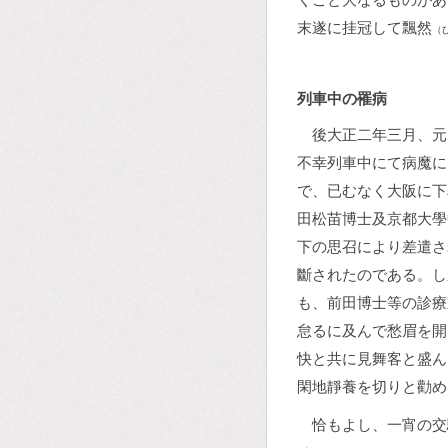
末遂に挂冠して飄然
（
列車中の罹病
後大正二年三月、元
不幸列車中にて病魔に
で、已むなく大阪に下
田松苗博士及京都大學
下の思召により差遣さ
斷されたのである。し
も、前田博士等の診療
怠るに及んで愁眉を開
快と共に見舞客と盛ん
閑地靜養を切りと勸め
恰もよし、一宵の交