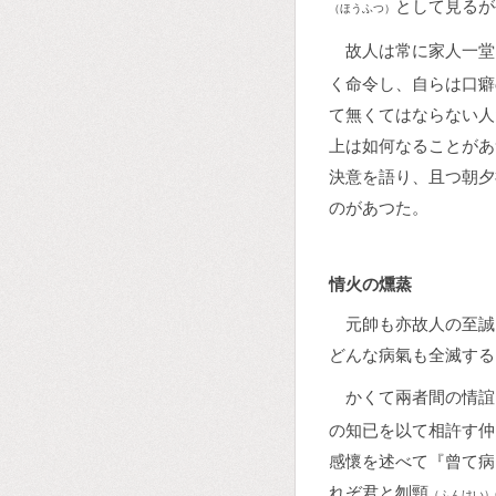
として見るが
（ほうふつ）
故人は常に家人一堂
く命令し、自らは口癖
て無くてはならない人
上は如何なることがあ
決意を語り、且つ朝夕
のがあつた。
情火の燻蒸
元帥も亦故人の至誠
どんな病氣も全滅する
かくて兩者間の情誼
の知已を以て相許す仲
感懷を述べて『曾て病
れぞ君と刎頸
（ふんけい）