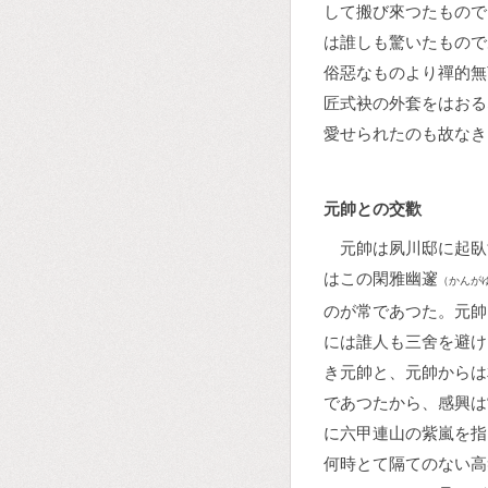
して搬び來つたもので
は誰しも驚いたもので
俗惡なものより禪的無
匠式袂の外套をはおる
愛せられたのも故なき
元帥との交歡
元帥は夙川邸に起臥
はこの閑雅幽邃
（かんが
のが常であつた。元帥
には誰人も三舍を避け
き元帥と、元帥からは
であつたから、感興は
に六甲連山の紫嵐を指
何時とて隔てのない高