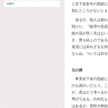
と岩下翁多年の恩顧に
■奥付
怨むところがないとま
或る日、故人は疲れ
明けた。『阪堺や箕面
績の花が咲く筈はない
き、實も結ふのである
者流には呆れざるを得
ならぬ。ついては自分
元の裸
畢竟岩下翁の恩顧に
のも面白いだらう。こ
が、君はどう考へるか
帶びてゐる。白杉氏も
はあるが、當時大林組