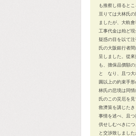
も推察し得るとこ
亘りては大林氏の
ましたが、大軌會
工事代金は殆ど現
疑惑の目を以て注
氏の大阪銀行者間
呈しました。從來
も、擔保品價額の
とゝなり、且つ大
圓以上の約束手形
林氏の悲境は同情
氏のこの災厄を見
救濟策を講じたき
事情を述べ、且つ
供せしむべきにつ
と交渉致しました