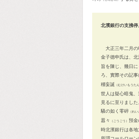
北濱銀行の支拂停
大正三年二月の
金子德申氏は、北
旨を陳じ、幾日に
ろ、實際その記事
稽妄誕
（むけいもうた
世人は疑心暗鬼、
見るに至りました
騷の如く零碎
（れい
囂々
預金
（ごうごう）
時北濱銀行は各地
所謂コールローン