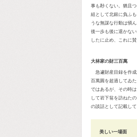
事も尠くない。猶且つ
組として北銀に負ふも
うな無謀な行動は愼ん
後一歩も後に退かない
したに止め、これに賛
大林家の財三百萬
急遽財産目録を作成
百萬圓を超過してゐた
ではあるが、その時は
して岩下翁を訪ねたの
の談話として記載して
美しい一場面