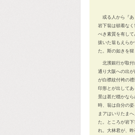
或る人から『あ
岩下翁は頓着なく
べき素質を有して
拔いた翁もえらか
た。斯の如きを猩
北濱銀行が取付
通り大阪への出が
が白襟紋付袴の禮
印形とが出してあ
景は甚だ穩かなら
時、翁は自分の姿
まアはいりたまへ
た。ところが岩下
れ。大林君が、昨