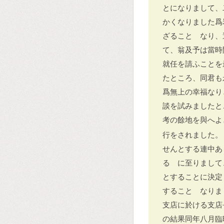
とになりまして、
かくなりました爲
ざることゝなり、
て、翁及予は當時
就任を請ふことを
たところ、同君も
爲無上の幸福なり
談を試みましたと
考の餘地を與へよ
行をされました。
せんとする連中あ
るゝに至りまして
とすることに決定
することゝなりま
支店に於ける支店
の結果同年八月臨