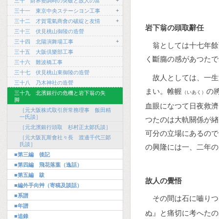
+
三十 財界變調時の突破と故人の富
+
三十一 東京中央ステーシヨン工事
+
三十二 才賀電氣商會の破綻と友情
岩下翁の頭取辭任
三十三 伏見桃山御陵の造營
+
三十四 北陽演舞場工事
翁としては十七年餘
三十五 大阪倶樂部工事
く斷膓の感があつたで
三十六 難波橋工事
三十七 伏見桃山東御陵の造營
故人としては、一生
三十八 乃木神社の造營
まい。帷幄
の
（いあく）
三十九 北濱銀行の危機と岩下翁の失
脚
血眼になつて日夜救濟
［元大阪株式取引所常務理事 飯田精
一氏談］
つたのは大軌關係が緖
［元北濱銀行頭取 杉村正太郞氏談］
可分の立場にあるので
［元大阪瓦斯會社々長 渡邊千代三郞
氏談］
の興隆には一、二年の
■第三編 後記
■第四編 飛花落葉（逸話）
■第五編 跋
故人の覺悟
■編外手向艸（寄稿及談話）
■系譜
その間は石に嚙りつ
■年譜
ぬ』と痛切に考へたの
■追錄