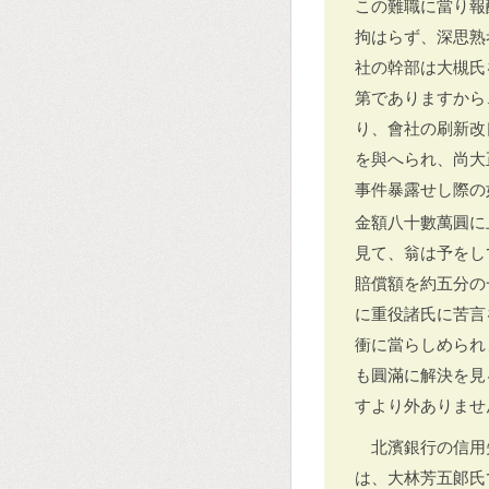
この難職に當り報
拘はらず、深思熟
社の幹部は大槻氏
第でありますから
り、會社の刷新改
を與へられ、尚大
事件暴露せし際の
金額八十數萬圓に
見て、翁は予をし
賠償額を約五分の
に重役諸氏に苦言
衝に當らしめられ
も圓滿に解決を見
すより外ありませ
北濱銀行の信用
は、大林芳五郞氏