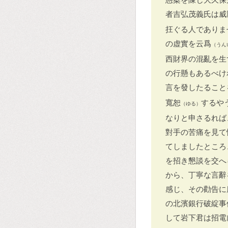
者吉弘茂義氏は威
抂ぐる人でありま
の虚實を云爲
（うん
西財界の混亂を生
の行懸もあるべけ
言を發したること
寬恕
するや
（ゆる）
なりと申さるれば
對手の苦痛を見て
てしましたところ
を招き懇談を交へ
から、丁寧な言辭
感じ、その勸告に
の北濱銀行破綻事
して岩下君は招電