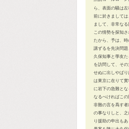
ら、表面の騷は左
前に於きましては
まして、非常なる
この情勢を探知さ
たから、予は、時
講ずるを先決問題
久保知事と學友た
を訪問して、その
せぬに出しやばり
は東京に在りて實
に岩下の急難とな
なるべければこの
非難の言を爲す者
の事なりしと、之
り援助の申出もあ
愚案を陳じ大久保