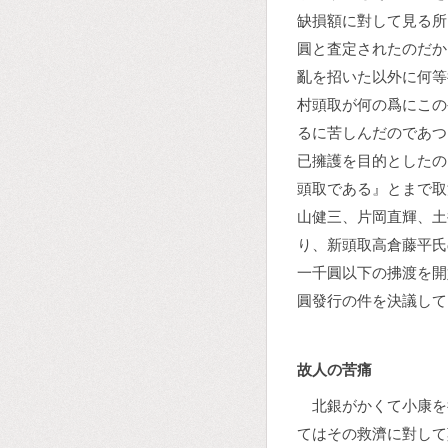
缺損額に對して見る所
圓と査定されたのだか
亂を招いた以外に何等
村頭取が何の爲にこの
るに苦しんだのであつ
已擁護を目的としたの
頭取である』とまで取
山健三、片岡直輝、土
り、新頭取高倉藤平氏
一千圓以下の拂渡を開
圓發行の件を決議して
故人の苦痛
北銀がかくて小康を
てはその救濟に對して