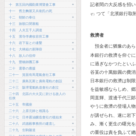
記者間の大反感を招い
+
十 第五回内國勸業博覽會工事
十一 舊主麴屋又兵衛氏の死
つて「北濱銀行取附
ぞ）
+
十二 朝鮮の奉仕
十三 旅順口閉塞船
十四 人夫五千人調達
救濟者
十五 濱寺俘虜收容所工事
+
十六 岩下翁との連繫
預金者に猶豫のあら
+
十七 大林組の新陣容
本銀行の救濟を仰ぐに
十八 故人の信仰
+
十九 豐橋師團工事
に過ぎなかつたといふ
+
二十 選擧の應援
谷某の十萬餘圓の費消
二十一 箕面有馬電氣會社工事
日本銀行の救濟は制限
+
二十二 廣島瓦斯と廣島電軌の創設
+
二十三 阪堺電氣軌道會社の創立
を益敏感ならしめ、郷
二十四 北區の大火災に於ける故人の
岡直輝、渡邊千代三郞
任俠
二十五 帝國座
やうに救濟の登場人物
二十六 上原元帥と相識る
が講ぜられ、遂に岩下
+
二十七 日本醤油釀造會社の後始末
み、漸く更生の曙光を
+
二十八 武德殿事務所の建直し
+
二十九 生駒隧道
の重役は責を負ふて總