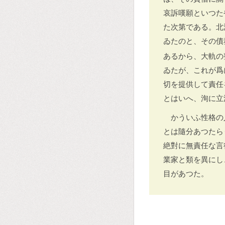
哀訴嘆願といつた
た次第である。北
ゐたのと、その債
あるから、大軌の
ゐたが、これが爲
切を提供して責任
とはいへ、洵に立
かういふ性格の
とは隨分あつたら
絶對に無責任な言
業家と類を異にし
目があつた。