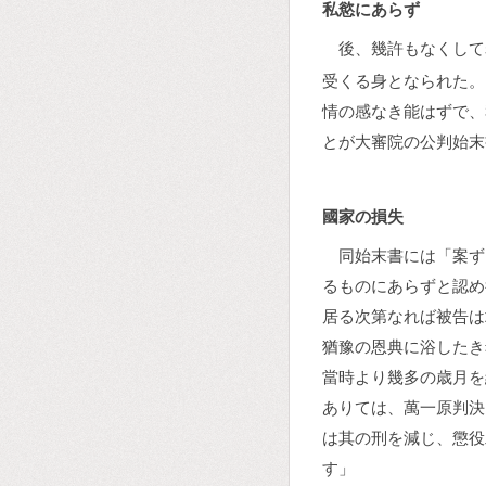
私慾にあらず
後、幾許もなくして
受くる身となられた。
情の感なき能はずで、
とが大審院の公判始末
國家の損失
同始末書には「案ず
るものにあらずと認め
居る次第なれば被告は
猶豫の恩典に浴したき
當時より幾多の歳月を
ありては、萬一原判決
は其の刑を減じ、懲役
す」