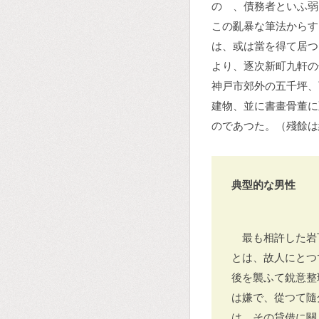
のゝ、債務者といふ弱
この亂暴な筆法からす
は、或は當を得て居つ
より、逐次新町九軒の
神戸市郊外の五千坪、
建物、並に書畫骨董に
のであつた。（殘餘は
典型的な男性
最も相許した岩
とは、故人にとつ
後を襲ふて銳意整
は嫌で、從つて隨
は、その貸借に關