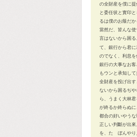
の全財産を僕に提
と委任状と實印と
るは僕のお蔭だか
當然だ、皆んな使
言はないから困る
て、銀行から君に
のでなく、利息を
銀行の大事なお客
もウンと承知して
全財産を投げ出す
ないから困るぢや
ら、うまく大林君
が終るか終らぬに
都合の好いやうな
正しい判斷が出來
を、たゞぼんやり