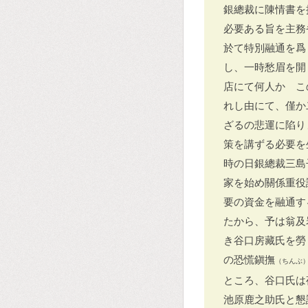
銀總裁に陳情書を
必要ある旨を主務
於て特別融通を爲
し、一時愁眉を開
店にて何人かゞこ
れし由にて、僅か
ざるの悲運に陷り
策を講ずる必要を
時の日銀總裁三島
家を始め關係重役
要の資金を融通す
たから、予は翁及
き谷口房藏氏を勞
の恐慌鎭撫
（ちんぶ
ところ、谷口氏は
池原鹿之助氏と懇