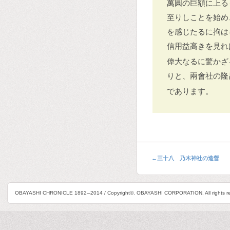
萬圓の巨額に上る
至りしことを始め
を感じたるに拘は
信用益高きを見れ
偉大なるに驚かざ
りと、兩會社の隆
であります。
←
三十八 乃木神社の造營
OBAYASHI CHRONICLE 1892─2014 / Copyright©. OBAYASHI CORPORATION. All rights re