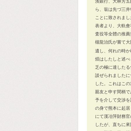
濱銀行、大林芳五
ら、翁は先づ三井
ことに致されまし
表者より、大軌會
査役等全體の推薦
槻龍治氏が嘗て大
遺し、何れの時か
煩はしたしと述べ
乏の極に達したる
談ぜられましたに
した。これはこの
親友と申す間柄で
予を介して交渉を
の身で熊本に起居
にて漢冶萍財務官
したが、直ちに來