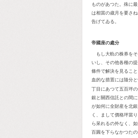
ものがあつた。殊に最
は相當の歳月を要さね
告げてゐる。
帝國座の處分
もし大軌の株券をそ
いし、その他各種の提
條件で解決を見ること
血的な措置には隨分と
丁目にあつて五百坪の
銀と關西信託との間に
が如何に全財産を北銀
く、まして價格坪當り
ら呆れるの外なく、如
百圓を下らなかつたの