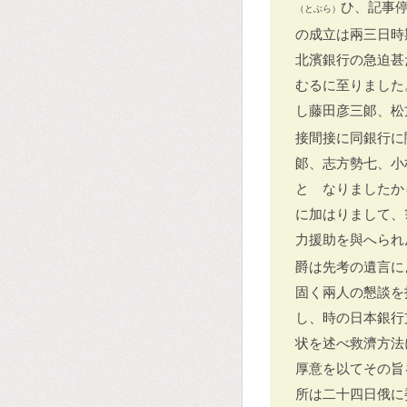
ひ、記事
（とぶら）
の成立は兩三日時
北濱銀行の急迫甚
むるに至りました
し藤田彦三郞、松
接間接に同銀行に
郞、志方勢七、小
とゝなりましたか
に加はりまして、
力援助を與へられ
爵は先考の遺言に
固く兩人の懇談を
し、時の日本銀行
状を述べ救濟方法
厚意を以てその旨
所は二十四日俄に