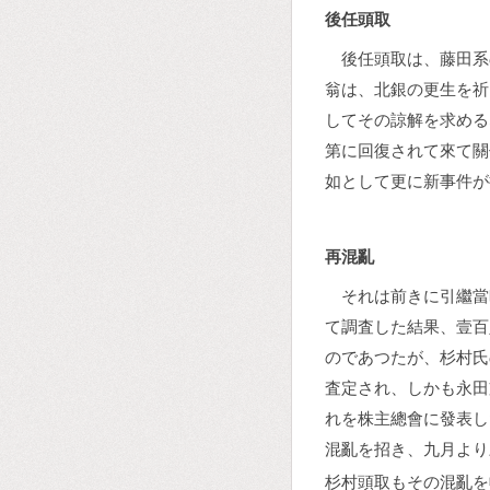
後任頭取
後任頭取は、藤田系
翁は、北銀の更生を祈
してその諒解を求める
第に回復されて來て關
如として更に新事件が
再混亂
それは前きに引繼當
て調査した結果、壹百
のであつたが、杉村氏
査定され、しかも永田
れを株主總會に發表し
混亂を招き、九月より
杉村頭取もその混亂を