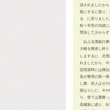
請されましたから
新にするに當り、
るゝに至りました
粒々辛苦の功績に
勞決して少からず
以上北濱銀行事
大略を陳述し終り
しまするに、北濱
れましたから、今
恐慌當時には拂込
翁が整理の第一着
し際、世人はその
樣なりしに、今や
り、曾ては蕭條
（
高樓新に成り、社