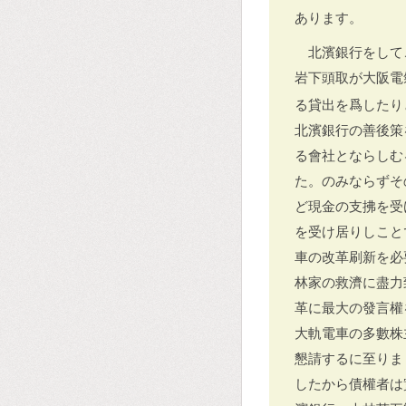
あります。
北濱銀行をして
岩下頭取が大阪電
る貸出を爲したり
北濱銀行の善後策
る會社とならしむ
た。のみならずそ
ど現金の支拂を受
を受け居りしこと
車の改革刷新を必
林家の救濟に盡力
革に最大の發言權
大軌電車の多數株
懇請するに至りま
したから債權者は