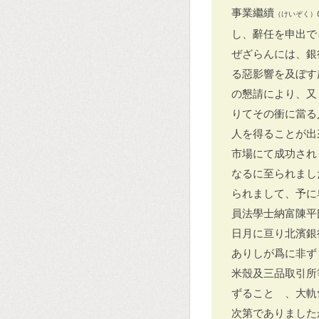
事業繼續
（けいぞく）
し、辭任を申出で
ぜざらんには、銀
る惡影響を及ぼす
の懇請により、又
りてその衝に當る
人を得ることが出
市場にて成功され
なるに至られまし
られまして、予に
員法學士納富陳平
日月に亘り北濱銀
ありしが爲に非ず
米殼及三品取引所
ずることゝ、大軌
次第でありました