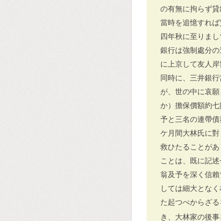
の有無に拘らず貸
當時を追憶すれば
四年秋に至りまし
銀行は強制處分の
に上京して友人岸
同時に、三井銀行
が、世の中に哀願
か）擔保價額約七
予と三名の連帶債
ケ月間大林氏に對
救ひたることがあ
ことは、既に記述
翁及予を深く信賴
しては細大となく
た起つべからざる
き、大林家の後事