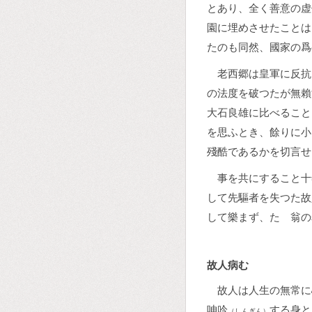
とあり、全く善意の虚
園に埋めさせたことは
たのも同然、國家の爲
老西郷は皇軍に反抗
の法度を破つたが無賴
大石良雄に比べること
を思ふとき、餘りに小
殘酷であるかを切言せ
事を共にすること十
して先驅者を失つた故
して樂まず、たゞ翁の
故人病む
故人は人生の無常に
呻吟
する身と
（しんぎん）