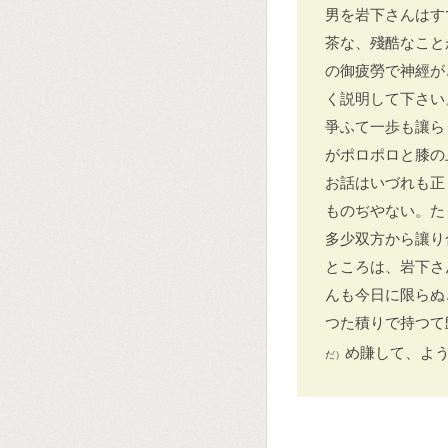
男を岩下さんはす
茶な、殘酷なこと
の御疲勞で神經が
く説明して下さい
爭ふて一歩も讓ら
がポロポロと膝の
お話はいづれも正
ものぢやない。た
多少双方から讓り
ところは、岩下さ
んも今日に限らぬ
つた積りで持つて
め賺して、よ
だ）