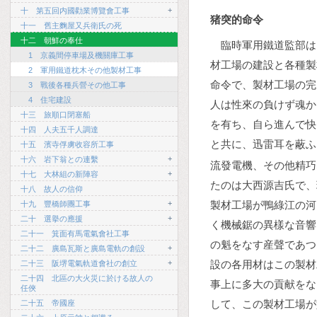
+
十 第五回内國勸業博覽會工事
猪突的命令
十一 舊主麴屋又兵衛氏の死
十二 朝鮮の奉仕
臨時軍用鐵道監部は
1 京義間停車場及機關庫工事
材工場の建設と各種製
2 軍用鐵道枕木その他製材工事
命令で、製材工場の完
3 戰後各種兵營その他工事
4 住宅建設
人は性來の負けず魂か
十三 旅順口閉塞船
を有ち、自ら進んで快
十四 人夫五千人調達
と共に、迅雷耳を蔽ふ
十五 濱寺俘虜收容所工事
+
十六 岩下翁との連繫
流發電機、その他精巧
+
十七 大林組の新陣容
たのは大西源吉氏で、
十八 故人の信仰
+
製材工場が鴨綠江の河
十九 豐橋師團工事
+
二十 選擧の應援
く機械鋸の異樣な音響
二十一 箕面有馬電氣會社工事
の魁をなす産聲であつ
+
二十二 廣島瓦斯と廣島電軌の創設
+
設の各用材はこの製材
二十三 阪堺電氣軌道會社の創立
二十四 北區の大火災に於ける故人の
事上に多大の貢献をな
任俠
して、この製材工場が
二十五 帝國座