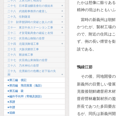
二十六 上原元帥と相識る
たかは想像に餘りある
+
二十七 日本醤油釀造會社の後始末
精神の現はれともいふ
+
二十八 武德殿事務所の建直し
+
二十九 生駒隧道
當時の新義州は朝鮮
+
三十 財界變調時の突破と故人の富
かつたが、製材工場の
+
三十一 東京中央ステーシヨン工事
+
三十二 才賀電氣商會の破綻と友情
ので、附近の住民はこ
三十三 伏見桃山御陵の造營
ず、例の長い煙管を銜
+
三十四 北陽演舞場工事
談である。
三十五 大阪倶樂部工事
三十六 難波橋工事
三十七 伏見桃山東御陵の造營
三十八 乃木神社の造營
鴨綠江節
三十九 北濱銀行の危機と岩下翁の失
+
脚
その後、同地開發の
■第三編 後記
新義州の目覺しい發展
■第四編 飛花落葉（逸話）
克復後朝鮮總督府木材
■第五編 跋
■編外手向艸（寄稿及談話）
督府營林廠製材所の濫
■系譜
所長であつた多田榮吉
■年譜
■追錄
るが、同氏は新義州開