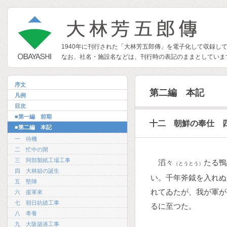
1940年に刊行された「大林芳五郎傳」を電子化して収録し
なお、社名・施設名などは、刊行時の表記のままとしていま
序文
第二編 本記
凡例
目次
■第一編 前期
十二 朝鮮の奉仕 
■第二編 本記
一 待機
二 忙中の閑
三 阿部製紙工場工事
滔々
たる鴨
（とうとう）
四 大林組の誕生
い。千年斧鉞を入れぬ
五 堅陣
れてゐたが、我が軍が
六 援軍來
七 朝日紡績工事
るに至つた。
八 孝養
九 大阪築港工事