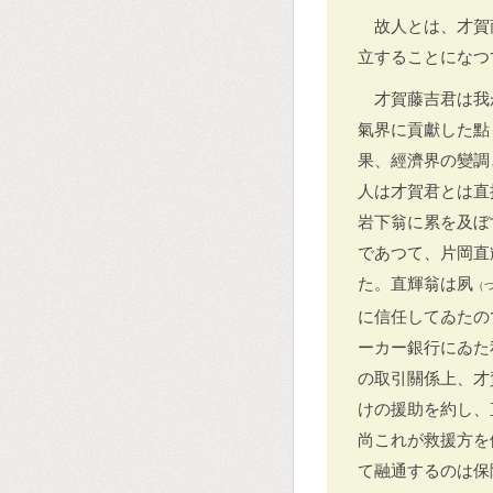
故人とは、才賀
立することになつ
才賀藤吉君は我
氣界に貢獻した點
果、經濟界の變調
人は才賀君とは直
岩下翁に累を及ぼ
であつて、片岡直
た。直輝翁は夙
（
に信任してゐたの
ーカー銀行にゐた
の取引關係上、才
けの援助を約し、
尚これが救援方を
て融通するのは保