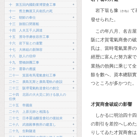
+
十 第五回内國勸業博覽會工事
岩下翁も豫
て
十一 舊主麴屋又兵衛氏の死
（かね）
+
十二 朝鮮の奉仕
發せられた。
十三 旅順口閉塞船
十四 人夫五千人調達
この年八月、名古屋
十五 濱寺俘虜收容所工事
阪に才賀電氣商會の破
+
十六 岩下翁との連繫
氏は、當時電氣業界の
+
十七 大林組の新陣容
十八 故人の信仰
經歴に富んだ努力家で
+
十九 豐橋師團工事
業熱の勃興に乘じて全
+
二十 選擧の應援
餘を數へ、資本總額實
二十一 箕面有馬電氣會社工事
+
二十二 廣島瓦斯と廣島電軌の創設
つところが多かつた。
+
二十三 阪堺電氣軌道會社の創立
二十四 北區の大火災に於ける故人の
任俠
才賀商會破綻の影響
二十五 帝國座
二十六 上原元帥と相識る
しかるに明治四十四
+
二十七 日本醤油釀造會社の後始末
の割引を差控へしめた
+
二十八 武德殿事務所の建直し
+
二十九 生駒隧道
りしてゐた才賀商會は