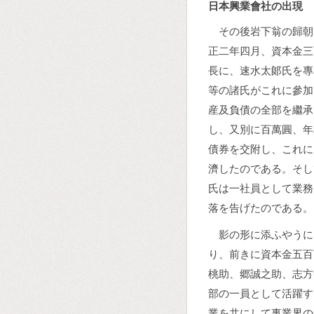
日本興業會社の出現
その後岩下翁の歸朝
正二年四月、資本金三
長に、速水太郞氏を專
等の諸氏がこれに參加
産及負債の全部を繼承
し、又別に百萬圓、年
債券を交附し、これに
濟したのである。そし
氏は一社員として業務
落を告げたのである。
影の形に添ふやうに
り、前きに資本金五百
桃助、郷誠之助、志方
部の一員として活躍す
業を共にして事業界の