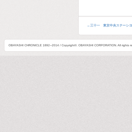
←
三十一 東京中央ステーシ
OBAYASHI CHRONICLE 1892─2014 / Copyright©. OBAYASHI CORPORATION. All rights re