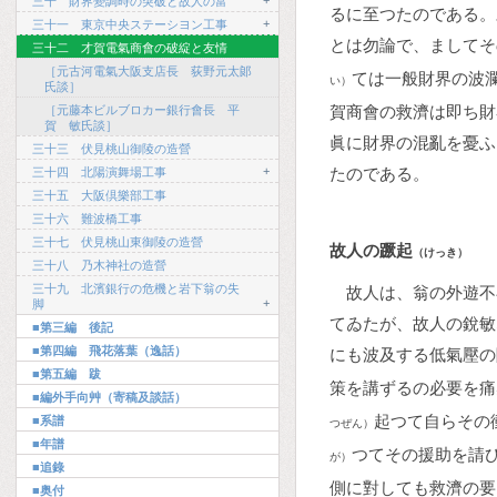
+
三十 財界變調時の突破と故人の富
るに至つたのである。
+
三十一 東京中央ステーシヨン工事
とは勿論で、ましてそ
三十二 才賀電氣商會の破綻と友情
［元古河電氣大阪支店長 荻野元太郞
ては一般財界の波
い）
氏談］
賀商會の救濟は即ち財
［元藤本ビルブロカー銀行會長 平
賀 敏氏談］
眞に財界の混亂を憂ふ
三十三 伏見桃山御陵の造營
+
たのである。
三十四 北陽演舞場工事
三十五 大阪倶樂部工事
三十六 難波橋工事
三十七 伏見桃山東御陵の造營
故人の蹶起
（けっき）
三十八 乃木神社の造營
三十九 北濱銀行の危機と岩下翁の失
故人は、翁の外遊不
+
脚
てゐたが、故人の銳敏
■第三編 後記
■第四編 飛花落葉（逸話）
にも波及する低氣壓の
■第五編 跋
策を講ずるの必要を痛
■編外手向艸（寄稿及談話）
起つて自らその
■系譜
つぜん）
■年譜
つてその援助を請
が）
■追錄
側に對しても救濟の要
■奥付