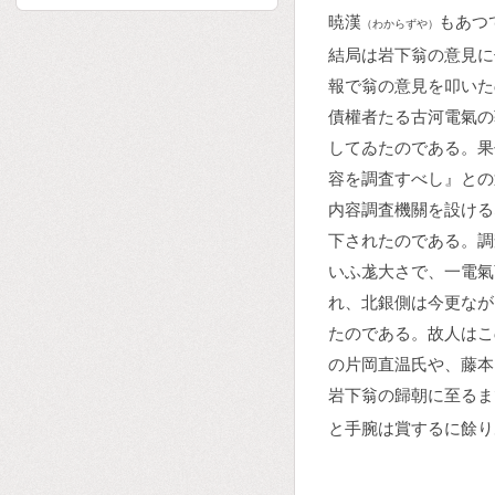
暁漢
もあつ
（わからずや）
結局は岩下翁の意見に
報で翁の意見を叩いた
債權者たる古河電氣の
してゐたのである。果
容を調査すべし』との
内容調査機關を設ける
下されたのである。調
いふ尨大さで、一電氣
れ、北銀側は今更なが
たのである。故人はこ
の片岡直温氏や、藤本
岩下翁の歸朝に至るま
と手腕は賞するに餘り