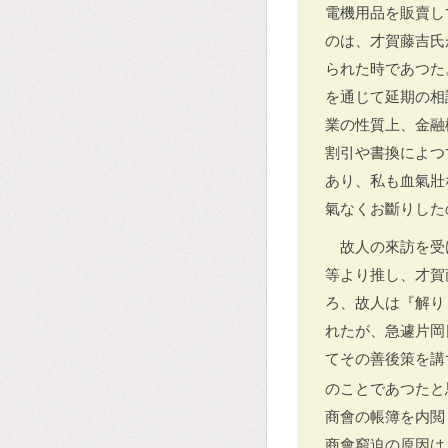
電機用品を販賣し
のは、才賀藤吉氏
られた時であつた
を通じて延期の相
業の性質上、金融
割引や書換によつ
あり、私も血氣壯
氣なくお斷りした
故人の來訪を受
等より推し、才賀
ろ、故人は『解り
れたが、急遽片岡
てその善後策を講
のことであつたと
商會の帳簿を内閲
商會窮迫の原因は