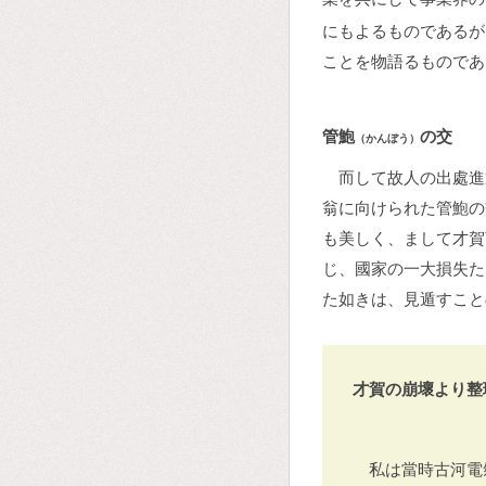
にもよるものであるが
ことを物語るものであ
管鮑
の交
（かんぼう）
而して故人の出處進
翁に向けられた管鮑の
も美しく、まして才賀
じ、國家の一大損失た
た如きは、見遁すこと
才賀の崩壞より整
私は當時古河電