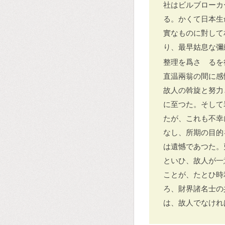
社はビルブローカ
る。かくて日本生
實なものに對して
り、最早姑息な彌
整理を爲さゞるを
直温兩翁の間に感
故人の斡旋と努力
に至つた。そして
たが、これも不幸
なし、所期の目的
は遺憾であつた。
といひ、故人が一
ことが、たとひ時
ろ、財界諸名士の
は、故人でなけれ