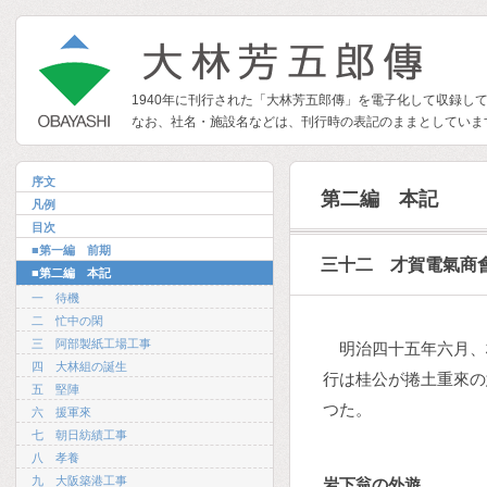
1940年に刊行された「大林芳五郎傳」を電子化して収録し
なお、社名・施設名などは、刊行時の表記のままとしていま
序文
第二編 本記
凡例
目次
■第一編 前期
三十二 才賀電氣商
■第二編 本記
一 待機
二 忙中の閑
三 阿部製紙工場工事
明治四十五年六月、
四 大林組の誕生
行は桂公が捲土重來の
五 堅陣
つた。
六 援軍來
七 朝日紡績工事
八 孝養
九 大阪築港工事
岩下翁の外遊