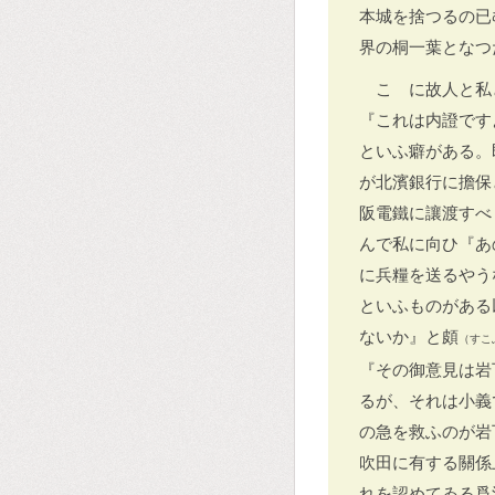
本城を捨つるの已
界の桐一葉となつ
こゝに故人と私
『これは内證です
といふ癖がある。
が北濱銀行に擔保
阪電鐵に讓渡すべ
んで私に向ひ『あ
に兵糧を送るやう
といふものがある
ないか』と頗
（すこ
『その御意見は岩
るが、それは小義
の急を救ふのが岩
吹田に有する關係
れを認めてゐる爲