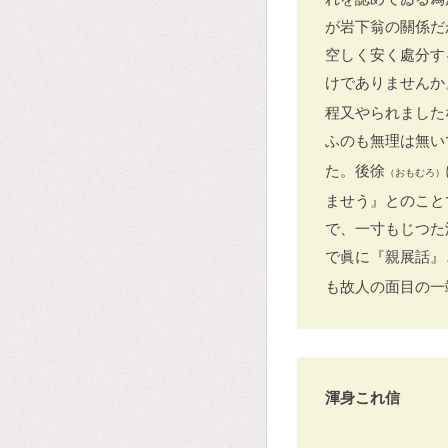
が岩下翁の關係だ
空しく安く處分す
けでありませんか
程又やられました
ふのも無理は無い
た。後徐
（おもむろ）
ませう』とのこと
で、一寸もじつた
で眞に『親展話』
も故人の面目の一
渾身これ信