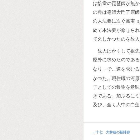
は恰當の琵琶師が無か
の典は導師大門了康師
の大法要に次ぐ嚴肅
（
於て本法要が修せられ
て久しかつたのを故人
故人はかくして祖先
塵外に求めたのである
なり」で、道を求むる
かつた。現住職の河原
子としての報謝を意味
きである。加ふるにミ
及び、全く人中の白蓮
←
十七 大林組の新陣容