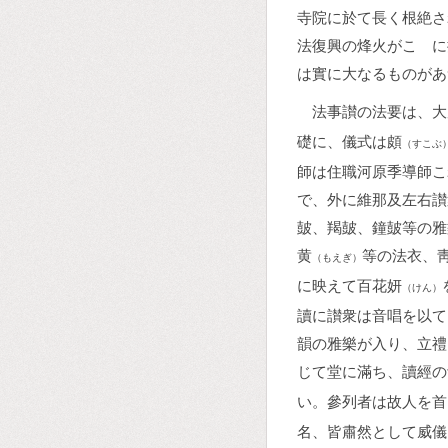
寺院に於て長く根絶さ
法復興の烽火がこゝに
は實に大なるものがあ
法事讃の法要は、大
礎に、儀式は頗
（すこぶ
師は住職河原季導師こ
で、外に維那及左右讃
皷、羯皷、鐘皷等の雅
黄
等の法衣、
（もえぎ）
に映えて百花妍
（けん）
讀に讃衆は音唱を以て
韻の雅樂が入り、立禮
じて堂に滿ち、讀經の
い。參列者は故人を首
名、皆肅然として威儀