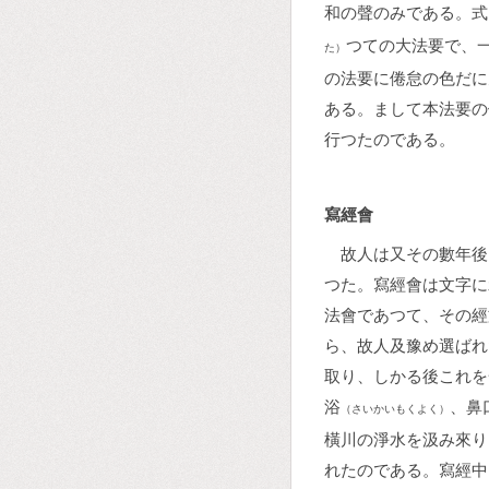
和の聲のみである。式
つての大法要で、
た）
の法要に倦怠の色だに
ある。まして本法要の
行つたのである。
寫經會
故人は又その數年後
つた。寫經會は文字に
法會であつて、その經
ら、故人及豫め選ばれ
取り、しかる後これを
浴
、鼻
（さいかいもくよく）
橫川の淨水を汲み來り
れたのである。寫經中