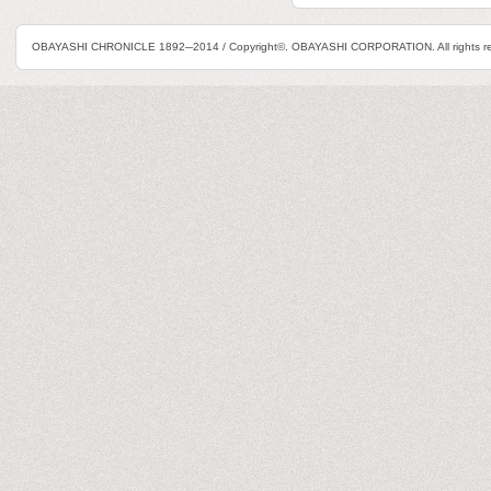
OBAYASHI CHRONICLE 1892─2014 / Copyright©. OBAYASHI CORPORATION. All rights re