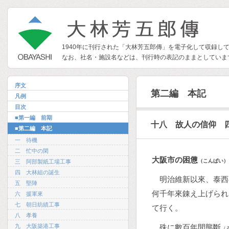
1940年に刊行された「大林芳五郎傳」を電子化して収録し
なお、社名・施設名などは、刊行時の表記のままとしていま
序文
第二編 本記
凡例
目次
■第一編 前期
十八 故人の信仰 
■第二編 本記
一 待機
二 忙中の閑
大阪市の困憊
（こんぱい）
三 阿部製紙工場工事
四 大林組の誕生
明治維新以來、泰西
五 堅陣
何千年來錬え上げられ
六 援軍來
七 朝日紡績工事
て行く。
八 孝養
九 大阪築港工事
殊に數百年間壟斷
（