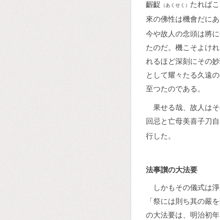
齷齪
たればこ
（あくせく）
來の佛性は機會だにあ
今や故人の念頭は將に
たのだ。機こそよけれ
れるほど深刻にその妙
として耀々たる久遠の
至つたのである。
果せる哉、故人はそ
回忌と亡母美喜子刀自
行した。
法事讃の大法要
しかもその儀式は淨
「祭には則ち其の嚴を
の大法要は、明治初年