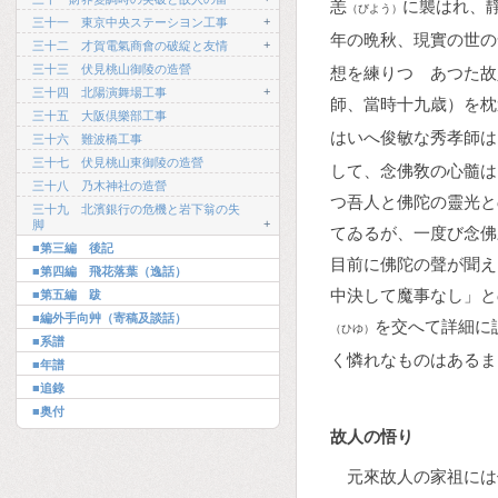
恙
に襲はれ、
（びよう）
+
三十一 東京中央ステーシヨン工事
年の晩秋、現實の世の
+
三十二 才賀電氣商會の破綻と友情
三十三 伏見桃山御陵の造營
想を練りつゝあつた故
+
三十四 北陽演舞場工事
師、當時十九歳）を枕
三十五 大阪倶樂部工事
はいへ俊敏な秀孝師は
三十六 難波橋工事
三十七 伏見桃山東御陵の造營
して、念佛敎の心髓は
三十八 乃木神社の造營
つ吾人と佛陀の靈光と
三十九 北濱銀行の危機と岩下翁の失
+
脚
てゐるが、一度び念佛
■第三編 後記
目前に佛陀の聲が聞え
■第四編 飛花落葉（逸話）
中決して魔事なし」と
■第五編 跋
■編外手向艸（寄稿及談話）
を交へて詳細に
（ひゆ）
■系譜
く憐れなものはあるま
■年譜
■追錄
■奥付
故人の悟り
元來故人の家祖には