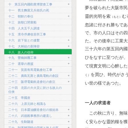
+
十 第五回内國勸業博覽會工事
夢を破られた大阪市民
十一 舊主麴屋又兵衛氏の死
靈的光明を索
む
+
十二 朝鮮の奉仕
（もと）
十三 旅順口閉塞船
忽諸に付され勝ちであ
十四 人夫五千人調達
で、市の人口はその四
十五 濱寺俘虜收容所工事
+
た。その後幸に工業大
十六 岩下翁との連繫
+
十七 大林組の新陣容
三十六年の第五回内國
十八 故人の信仰
ひをなすに至つたが、
+
十九 豐橋師團工事
+
二十 選擧の應援
て現實文明に心醉した
二十一 箕面有馬電氣會社工事
を買ひ、時代がさ
く）
+
二十二 廣島瓦斯と廣島電軌の創設
+
二十三 阪堺電氣軌道會社の創立
い世の樣であつた。
二十四 北區の大火災に於ける故人の
任俠
二十五 帝國座
一人の求道者
二十六 上原元帥と相識る
+
二十七 日本醤油釀造會社の後始末
この秋に方り、無味
+
二十八 武德殿事務所の建直し
く安らかな靈的糧を獲
+
二十九 生駒隧道
+
三十 財界變調時の突破と故人の富