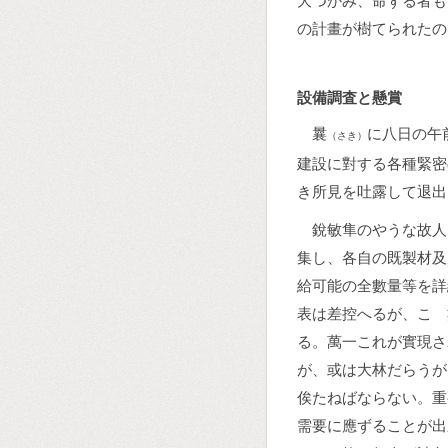
大つかみ、命ずる者も
の計畫が樹てられたの
設備調査と懸賞
曩
に八日の午
（さき）
建設に對する各種緊密
き所見を吐露して退出
銳敏隼のやうな故人
集し、各自の既製材及
給可能の全數量等を詳
表は差控へるが、こゝ
る。萬一これが實現さ
が、或は大林だらうが
俟たねばならない。重
需要に應ずることが出