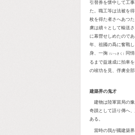
引替券を懷中して工事
た。職工等は法被を得
枚を得た者さへあつた
虜は續々として輸送さ
に幕營せしめたのであ
年、祖國の爲に奮戰し
身、一掬
同情
（いっきく）
るまで益速成に拍車を
の竣功を見、俘虜全部
建築界の鬼才
建物は陸軍當局の豫
奇蹟として語り傳へ、
ある。
當時の我が國建築界