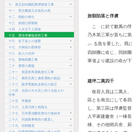
+
十 第五回内國勸業博覽會工事
十一 舊主麴屋又兵衛氏の死
旅順陷落と俘虜
+
十二 朝鮮の奉仕
十三 旅順口閉塞船
こゝに於て數萬の俘
十四 人夫五千人調達
乃木第三軍が直ちに第
十五 濱寺俘虜收容所工事
+
十六 岩下翁との連繫
る急を要した。既
ぶ）
+
十七 大林組の新陣容
四師團に命じ、同師團
十八 故人の信仰
+
十九 豐橋師團工事
軍省より建設の命が下
+
二十 選擧の應援
二十一 箕面有馬電氣會社工事
+
二十二 廣島瓦斯と廣島電軌の創設
建坪二萬四千
+
二十三 阪堺電氣軌道會社の創立
二十四 北區の大火災に於ける故人の
收容人員は二萬人、
任俠
區とを南北にして各四
二十五 帝國座
二十六 上原元帥と相識る
し、第三區は俘虜監督
+
二十七 日本醤油釀造會社の後始末
入平家建廠舍（一棟長
+
二十八 武德殿事務所の建直し
棟、その他哨兵舍、厨
+
二十九 生駒隧道
+
三十 財界變調時の突破と故人の富