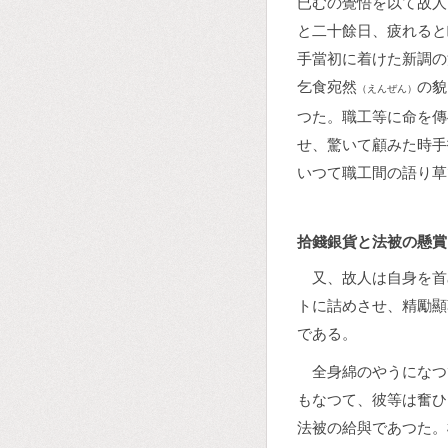
已むの覺悟を以て故人
と二十餘日、疲れると
手當初に着けた新調の
乞食宛然
の貌
（えんぜん）
つた。職工等に命を傳
せ、驚いて顧みた時手
いつて職工間の語り草
拾錢銀貨と法被の懸賞
又、故人は自身を首
トに詰めさせ、精勵顯
である。
全身綿のやうになつ
もなつて、彼等は奮ひ
法被の給與であつた。