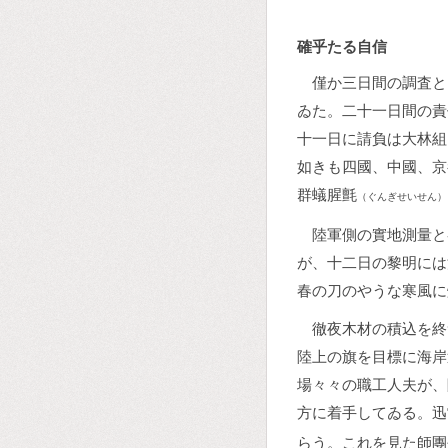
確乎たる自信
僅か三日間の調査と
ゐた。二十一日間の責
十一日に請負は大林組
如きも四國、中國、京
群蟻腥氈
（ぐんぎせいせん）
陸軍側の實地測量と
が、十二日の黎明には
春の刀のやうな寒風に
徹夜木材の積込を終
陸上の旗を目標に海岸
場々々の職工人夫が、
方に着手してゐる。迅
らう。これを見た師團