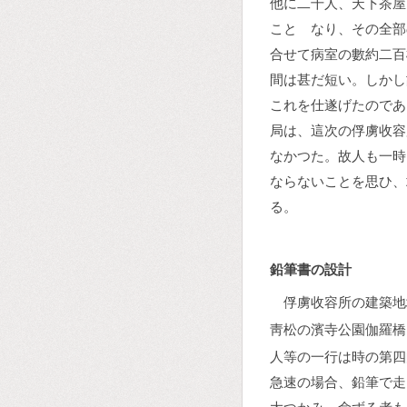
他に二千人、天下茶屋
ことゝなり、その全部
合せて病室の數約二百
間は甚だ短い。しかし
これを仕遂げたのであ
局は、這次の俘虜收容
なかつた。故人も一時
ならないことを思ひ、
る。
鉛筆書の設計
俘虜收容所の建築地
靑松の濱寺公園伽羅橋
人等の一行は時の第四
急速の場合、鉛筆で走