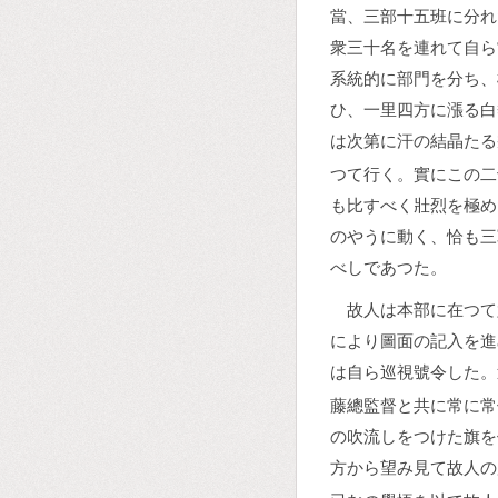
當、三部十五班に分れ
衆三十名を連れて自ら
系統的に部門を分ち、
ひ、一里四方に漲る白
は次第に汗の結晶たる
つて行く。實にこの二
も比すべく壯烈を極め
のやうに動く、恰も三
べしであつた。
故人は本部に在つて
により圖面の記入を進
は自ら巡視號令した。
藤總監督と共に常に常
の吹流しをつけた旗を
方から望み見て故人の