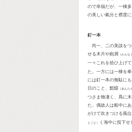
ので幸福だが、一棟多
の美しい氣分と襟度に
釘一本
尚一、二の美談をつ
せる木片や鉋屑
（かんな
一々これを拾ひ上げて
た。一方には一棟を奉
には釘一本の無駄にも
日のこと、黯黮
（あんた
つさま物凄く、爲に木
た。偶故人は船中にあ
がけて吹きつける風位
く海中に投下せ
とごと）