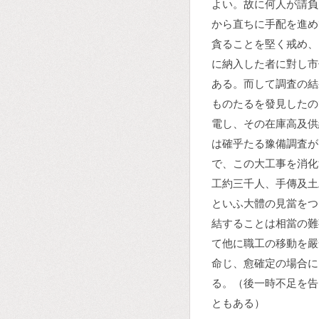
よい。故に何人が請負
から直ちに手配を進め
貪ることを堅く戒め、
に納入した者に對し市
ある。而して調査の結
ものたるを發見したの
電し、その在庫高及供
は確乎たる豫備調査が
で、この大工事を消化
工約三千人、手傳及土
といふ大體の見當をつ
結することは相當の難
て他に職工の移動を嚴
命じ、愈確定の場合に
る。（後一時不足を告
ともある）