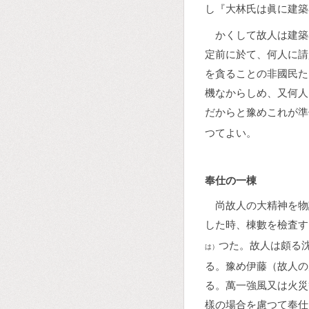
し『大林氏は眞に建築
かくして故人は建築
定前に於て、何人に請
を貪ることの非國民た
機なからしめ、又何人
だからと豫めこれが準
つてよい。
奉仕の一棟
尚故人の大精神を物
した時、棟數を檢査す
つた。故人は頗る
は）
る。豫め伊藤（故人の
る。萬一強風又は火災
樣の場合を慮つて奉仕