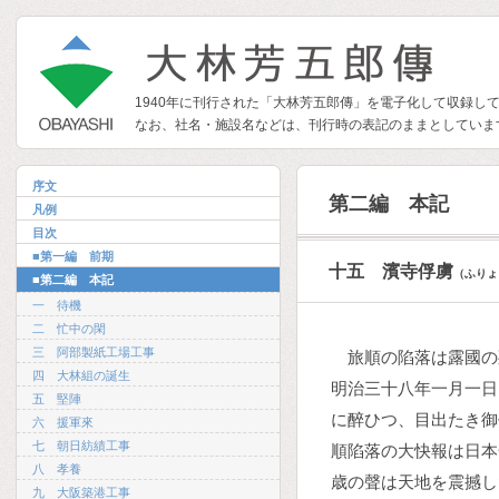
1940年に刊行された「大林芳五郎傳」を電子化して収録し
なお、社名・施設名などは、刊行時の表記のままとしていま
序文
第二編 本記
凡例
目次
■第一編 前期
十五 濱寺俘虜
（ふりょ
■第二編 本記
一 待機
二 忙中の閑
三 阿部製紙工場工事
旅順の陷落は露國の
四 大林組の誕生
明治三十八年一月一日
五 堅陣
に醉ひつ、目出たき御
六 援軍來
七 朝日紡績工事
順陷落の大快報は日本
八 孝養
歳の聲は天地を震撼し
九 大阪築港工事