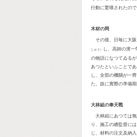
行動に驚嘆されたので
木材の岡
その後、日毎に大阪
し、高師の濱一
しゅう）
の物語になつてゐるが
あつたといふことであ
し、全部の機關が一齊
た。故に實際の準備期
大林組の奉天戰
大林組にあつては無
り、施工の總監督には
じ、材料の注文及納入