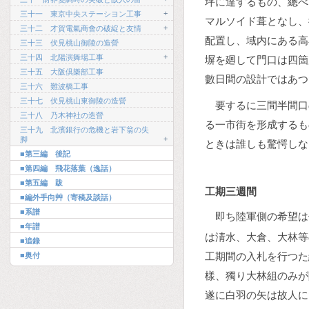
坪に達するもの、總べ
+
三十一 東京中央ステーシヨン工事
マルソイド葺となし、
+
三十二 才賀電氣商會の破綻と友情
配置し、域内にある高
三十三 伏見桃山御陵の造營
+
三十四 北陽演舞場工事
塀を廻して門口は四箇
三十五 大阪倶樂部工事
數日間の設計ではあつ
三十六 難波橋工事
三十七 伏見桃山東御陵の造營
要するに三間半間口
三十八 乃木神社の造營
る一市街を形成するも
三十九 北濱銀行の危機と岩下翁の失
+
脚
ときは誰しも驚愕しな
■第三編 後記
■第四編 飛花落葉（逸話）
■第五編 跋
工期三週間
■編外手向艸（寄稿及談話）
■系譜
即ち陸軍側の希望は
■年譜
は淸水、大倉、大林等
■追錄
工期間の入札を行つた
■奥付
樣、獨り大林組のみが
遂に白羽の矢は故人に