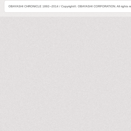
OBAYASHI CHRONICLE 1892─2014 / Copyright©. OBAYASHI CORPORATION. All rights re