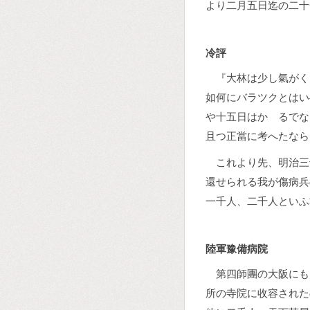
より二月五日迄の二十
冷評
『大林は少し氣がく
如何にバラツクとはい
や十五日はかゝるでな
且つ正當に考へたなら
これより先、明治三
還せられる我が傷病兵
一千人、二千人といふ
陸軍豫備病院
第四師團の大阪にも
所の寺院に收容された