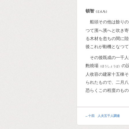
頓智
（とんち）
船頭その他は餘りの
つて濱へ濱へと吹き寄
る木材を忽ちの間に陸
後これが動機となつて
その後既成の一千人
麭燒場
の
（ほうしょうば）
人收容の建家十五棟そ
られたもので、二月八
恐らくこの程度のもの
←
十四 人夫五千人調達