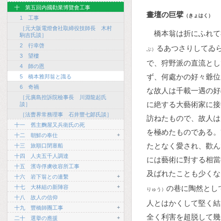
十 第五回内國勸業博覽會工事
畫壇の巨擘
（きょはく）
1 工事
［元大阪電燈會社取締役技師長 木村
橋本翁は折にふれて
駒吉氏談］
2 行幸啓
るあつさりしてゐ
ぶ）
3 望樓
で、狩野派の直流とし
4 師の恩
ず、何處かの好々爺位
5 橋本雅邦翁と識る
6 奇禍
な故人は千載一遇の好
［元廣島控訴院檢事長 川淵龍起氏
に絶する大藝術家に接
談］
［法曹界常務理事 石井豐七郞氏談］
訪ねたもので、故人は
十一 舊主麴屋又兵衛氏の死
を極めたものである。
+
十二 朝鮮の奉仕
たとなく愛され、歡ん
十三 旅順口閉塞船
十四 人夫五千人調達
には藝術に對する相當
十五 濱寺俘虜收容所工事
及ばれたことも少くな
+
十六 岩下翁との連繫
+
十七 大林組の新陣容
の巷に陶然とし
りゅう）
十八 故人の信仰
人とはかくして堅く結
+
十九 豐橋師團工事
全く利害を超脱して幾
+
二十 選擧の應援