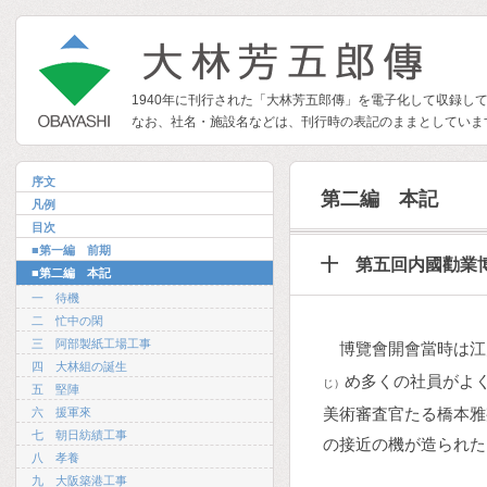
1940年に刊行された「大林芳五郎傳」を電子化して収録し
なお、社名・施設名などは、刊行時の表記のままとしていま
序文
第二編 本記
凡例
目次
■第一編 前期
十 第五回内國勸業
■第二編 本記
一 待機
二 忙中の閑
三 阿部製紙工場工事
博覽會開會當時は江
四 大林組の誕生
め多くの社員がよ
じ）
五 堅陣
美術審査官たる橋本雅
六 援軍來
七 朝日紡績工事
の接近の機が造られた
八 孝養
九 大阪築港工事