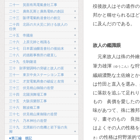
二十一 箕面有馬電氣會社工事
歿後故人はその遺作の
+
二十二 廣島瓦斯と廣島電軌の創設
邦かと稱せられるほど
+
二十三 阪堺電氣軌道會社の創立
に及んだのである。
二十四 北區の大火災に於ける故人の
+
任俠
+
二十五 帝國座
+
二十六 上原元帥と相識る
故人の鑑識眼
+
二十七 日本醤油釀造會社の後始末
+
二十八 武德殿事務所の建直し
元來故人は殊の外繪
+
二十九 生駒隧道
筆力雄渾
な狩
（ゆうこん）
+
三十 財界變調時の突破と故人の富
+
纎細濃艶な土佐繪とか
三十一 東京中央ステーシヨン工事
+
三十二 才賀電氣商會の破綻と友情
は竹田と直入を選み、
三十三 伏見桃山御陵の造營
に落款を追ふて足れり
+
三十四 北陽演舞場工事
ものゝ眞價を愛したの
三十五 大阪倶樂部工事
三十六 難波橋工事
味があつて、殊に雅邦
三十七 伏見桃山東御陵の造營
り、畫そのものゝ良拙
三十八 乃木神社の造營
はよくその人の性格を
三十九 北濱銀行の危機と岩下翁の失
+
脚
の性格は狩野派的
き）
■第三編 後記