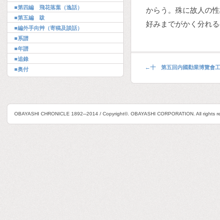
■第四編 飛花落葉（逸話）
からう。殊に故人の性
■第五編 跋
好みまでがかく分れる
■編外手向艸（寄稿及談話）
■系譜
■年譜
■追錄
←
十 第五回内國勸業博覽會工
■奥付
OBAYASHI CHRONICLE 1892─2014 / Copyright©. OBAYASHI CORPORATION. All rights re