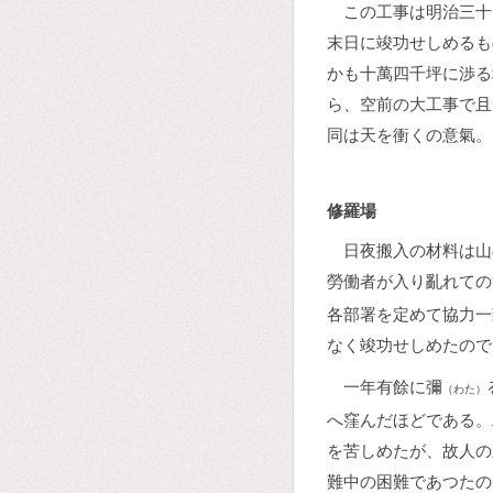
この工事は明治三十
末日に竣功せしめるも
かも十萬四千坪に渉る
ら、空前の大工事で且
同は天を衝くの意氣。
修羅場
日夜搬入の材料は山
勞働者が入り亂れての
各部署を定めて協力一
なく竣功せしめたので
一年有餘に彌
（わた）
へ窪んだほどである。
を苦しめたが、故人の
難中の困難であつたの