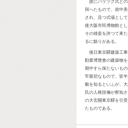
故にバラツク式との
與へたもので、就中美
され、且つ式場として
後大阪市民博物館とし
その雄姿を誇つて來た
るに餘りがある。
後日東京驛建築工事
勸業博覽會の建築物を
期中すら保たないもの
牢親切なもので、皆半
貌を知るといふが、大
氏の人格技倆が察知さ
の大玄關東京驛を引受
たものである。