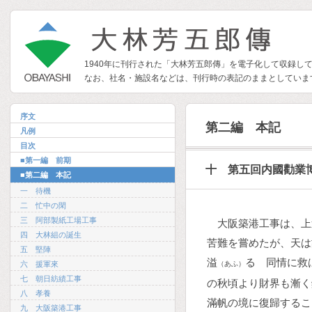
1940年に刊行された「大林芳五郎傳」を電子化して収録し
なお、社名・施設名などは、刊行時の表記のままとしていま
序文
第二編 本記
凡例
目次
■第一編 前期
十 第五回内國勸業
■第二編 本記
一 待機
二 忙中の閑
三 阿部製紙工場工事
大阪築港工事は、上
四 大林組の誕生
苦難を嘗めたが、天は
五 堅陣
溢
るゝ同情に救
六 援軍來
（あふ）
七 朝日紡績工事
の秋頃より財界も漸く
八 孝養
滿帆の境に復歸するこ
九 大阪築港工事