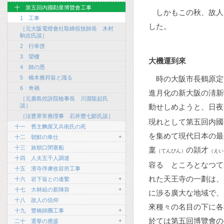
十 第五回内國勸業博覽會工事
しかもこの秋、故人
1 工事
した。
［元大阪電燈會社取締役技師長 木村
駒吉氏談］
2 行幸啓
3 望樓
大機運到來
4 師の恩
5 橋本雅邦翁と識る
時の大阪市長鶴原定
6 奇禍
進月化の新大阪の淸新
［元廣島控訴院檢事長 川淵龍起氏
談］
動せしめようと、日夜
［法曹界常務理事 石井豐七郞氏談］
現れとして第五回内國
十一 舊主麴屋又兵衛氏の死
を集めて現代日本の最
+
十二 朝鮮の奉仕
十三 旅順口閉塞船
稟
の頴才
（てんぴん）
（えい
十四 人夫五千人調達
容るゝところとなつて
十五 濱寺俘虜收容所工事
れた天王寺の一劃は、
+
十六 岩下翁との連繫
+
十七 大林組の新陣容
に渉る廣大な地域で、
十八 故人の信仰
來種々の名目の下に各
+
十九 豐橋師團工事
於ては第五回博覽會の
+
二十 選擧の應援