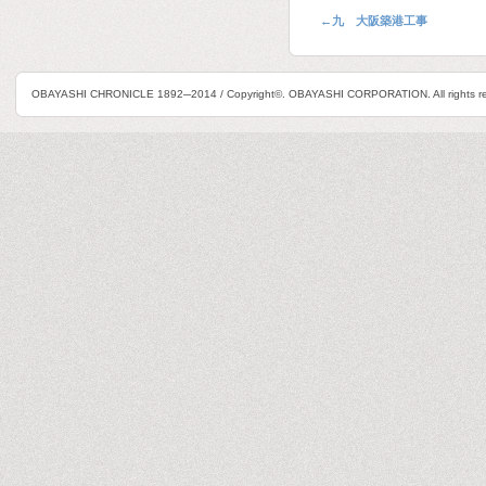
←
九 大阪築港工事
OBAYASHI CHRONICLE 1892─2014 / Copyright©. OBAYASHI CORPORATION. All rights re