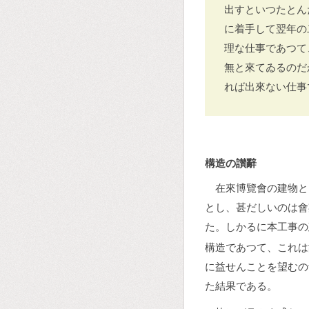
出すといつたとん
に着手して翌年の
理な仕事であつて
無と來てゐるのだ
れば出來ない仕事
構造の讃辭
在來博覽會の建物と
とし、甚だしいのは會
た。しかるに本工事の
構造であつて、これは
に益せんことを望むの
た結果である。