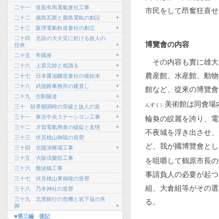
二十一 箕面有馬電氣會社工事
市民をして昂奮狂喜せ
+
二十二 廣島瓦斯と廣島電軌の創設
+
二十三 阪堺電氣軌道會社の創立
二十四 北區の大火災に於ける故人の
博覽會の内容
+
任俠
+
二十五 帝國座
その内容も實に雄大
+
二十六 上原元帥と相識る
農産館、水産館、動物
+
二十七 日本醤油釀造會社の後始末
+
二十八 武德殿事務所の建直し
館など、從來の博覽會
+
二十九 生駒隧道
美術館は同會場
んずく）
+
三十 財界變調時の突破と故人の富
+
三十一 東京中央ステーシヨン工事
輪奐の皎麗を誇り、電
+
三十二 才賀電氣商會の破綻と友情
不夜城を浮き出させ、
三十三 伏見桃山御陵の造營
ど、我が國博覽會とし
+
三十四 北陽演舞場工事
三十五 大阪倶樂部工事
を咀嚼して鶴原市長の
三十六 難波橋工事
事請負人の必要が起つ
三十七 伏見桃山東御陵の造營
組、大倉組等がその選
三十八 乃木神社の造營
三十九 北濱銀行の危機と岩下翁の失
る。
+
脚
■第三編 後記