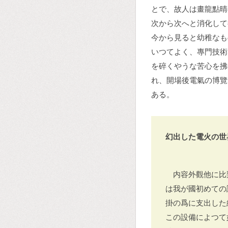
とで、故人は畫龍點晴
次から次へと消化して
今から見ると幼稚なも
いつてよく、專門技術
を碎くやうな苦心を拂
れ、開場後電氣の博覽
ある。
幻出した電火の世
内容外觀他に比
は我が國初めての
掛の爲に支出した
この設備によつて