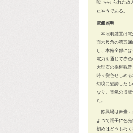
唆
られた故
（そそ）
たやうである。
電氣照明
本照明裝置は電
面六尺角の第五回
し、本館全部には
電力を通じて赤色
大理石の楊柳觀音
時々變色せしめる
幻境に魅誘したも
なり、電氣の博覽
た。
餘興場は舞臺
（
よつて踊子に色光
初めはどうも巧く