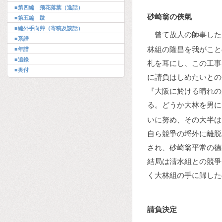
■第四編 飛花落葉（逸話）
砂崎翁の俠氣
■第五編 跋
■編外手向艸（寄稿及談話）
曾て故人の師事した
■系譜
林組の隆昌を我がこと
■年譜
■追錄
札を耳にし、この工事
■奥付
に請負はしめたいとの
『大阪に於ける晴れの
る。どうか大林を男に
いに努め、その大半は
自ら競爭の埒外に離脱
され、砂崎翁平常の德
結局は淸水組との競爭
く大林組の手に歸した
請負決定