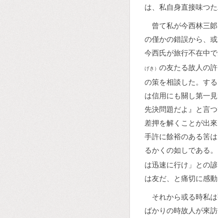
は、私自身直接味つた
曾て私が今西林三郞
の僅かの錯誤から、或
今西氏が旅行不在中で
の友たる故人の許
げき）
の策を相談した。する
は信用にも關し第一見
先決問題だよ』と言つ
差押を解くことが出來
手許に餘裕のある筈は
るかくの如しである。
は迅速に行け」との諺
は友だ、と痛切に感動
それから或る時私は
ばかりの時故人が來訪