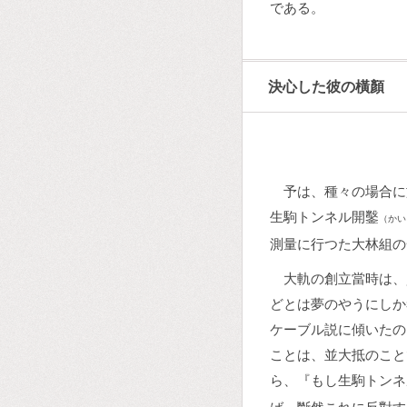
である。
決心した彼の橫顏
予は、種々の場合に
生駒トンネル開鑿
（かい
測量に行つた大林組の
大軌の創立當時は、
どとは夢のやうにしか
ケーブル説に傾いたの
ことは、並大抵のこと
ら、『もし生駒トンネ