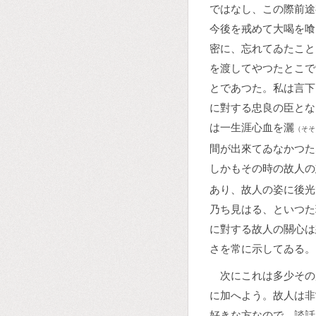
ではなし、この際前途
今後を戒めて大喝を喰
密に、忘れてゐたこと
を渡してやつたとこで
とであつた。私は言下
に對する忠良の臣とな
は一生涯心血を灑
（そそ
間が出來てゐなかつた
しかもその時の故人の
あり、故人の姿に後光
乃ち見はる、といつた
に對する故人の關心は
さを常に示してゐる。
次にこれは多少その
に加へよう。故人は非
好きな方なので、談話