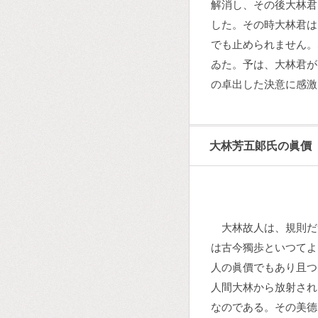
解消し、その後大林君
した。その時大林君は
でも止められません。
ゐた。予は、大林君が
の卓出した決意に感激
大林芳五郞氏の眞價
大林故人は、規則だ
は古今獨歩といつてよ
人の眞價でもあり且つ
人間大林から放射され
なのである。その美德