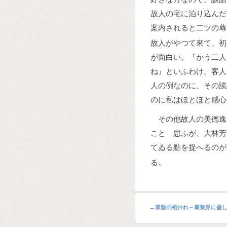
故人の宅に泊り込んだ
案内されると二ツの蓐
故人がやつて來て、初
が面白い。『かう二人
ね』といふわけ。客人
人の例なのに、その談
のに私はほとほと感心
その他故人の美德逸
ことゝ思ふが、大林芳
てゐる點を捉へるのが
る。
←
算盤の桁外れ～事業界に盡