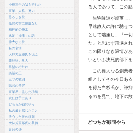
小糖三合の我も折れた
る人であつて、この點
事業、人格、努力
恐ろしき彼
生駒隧道が崩落し、
任俠の前に損益なし
早速故人の許に馳せつ
精神的の施工
として端座し、『一切
逸足「攝津」の話
偉大なる彼
た』と思はず落涙され
私の衷情
この限りなき温情があ
大林芳五郞氏を憶ふ
いといふ決死的部下を
義理堅い故人
算盤の桁外れ
この偉大なる創業者
談話の王
組としてその今日ある
三ツの敎訓
噫君の音容
を得た白杉氏が、謙抑
事業界に盡した功績
るのを見て、地下の故
責任は予にあり
どちらが顧問やら
私の最も感じたこと
決心した彼の橫顏
どつちが顧問やら
大林芳五郞氏の眞價
苦鬪の俤