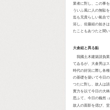
業者に對し、この事を
ういふ風に人の無駄を
迄も兄貴らしい氣合で
浴し、佐藤組の如きは
たこともあつたと聞い
大倉組と異る點
我國土木建築請負業
てゐるが、大倉男はス
時代の好況に際し各種
の基礎を築いて今日の
つたに對し、故人は請
實力を以て今日の大林
思ふて、今日の巍然
（
故人の面影を偲び、堂