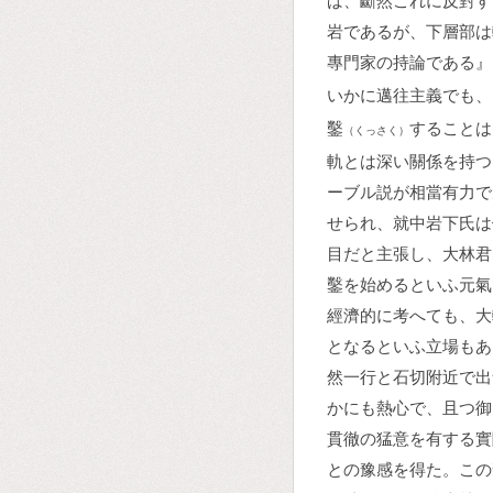
ば、斷然これに反對す
岩であるが、下層部は
專門家の持論である』
いかに邁往主義でも、
鑿
することは
（くっさく）
軌とは深い關係を持つ
ーブル説が相當有力で
せられ、就中岩下氏は
目だと主張し、大林君
鑿を始めるといふ元氣
經濟的に考へても、大
となるといふ立場もあ
然一行と石切附近で出
かにも熱心で、且つ御
貫徹の猛意を有する實
との豫感を得た。この