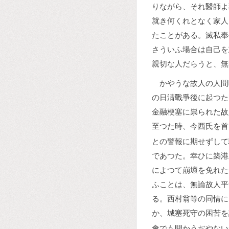
りながら、それ醫師よ
就き何くれとなく家人
たことがある。滅私奉
さういふ場合は自己を
親切な人だらうと、無
かやうな故人の人間
の日淸戰爭後に起つた
金融梗塞に祟られた故
至つた時、今西氏を首
との警報に期せずして
であつた。幸ひに築港
によつて崩壞を免れた
ふことは、無論故人平
る。西村翁等の同情に
か、城塞死守の困苦を
會でも開かうぢやない