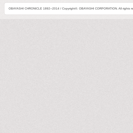
OBAYASHI CHRONICLE 1892─2014 / Copyright©. OBAYASHI CORPORATION. All rights re