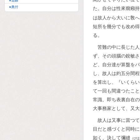
■追錄
■奥付
た。自分は性來癇癪持
は故人から大いに敎へ
短所を幾分でも改め得
る。
苦難の中に長じた人
ず、その頭腦の銳敏さ
ど、自分達が算盤をパ
し、故人は約五分間程
を算出し、『いくらい
て一回も間違つたこと
常識、即ち表裏自在の
大事務家として、又大
故人は又事に當つて
目だと感づくと同時に
如く、決して彌縫
（びほ