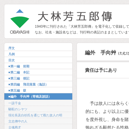
1940年に刊行された「大林芳五郎傳」を電子化して収録し
なお、社名・施設名などは、刊行時の表記のままとしていま
序文
編外 手向艸
（たむ
凡例
目次
■第一編 前期
責任は予にあり
■第二編 本記
■第三編 後記
■第四編 飛花落葉（逸話）
■第五編 跋
■編外 手向艸（寄稿及談話）
予は故人には永らく
一該千金
駱駝のシヤツ
的にも、より以上に優
現社長及白杉氏を通じて觀た故人の明
を度外視し、身命を賭
立志傳中の人
怖れざる毅然たる性格
士魂商才