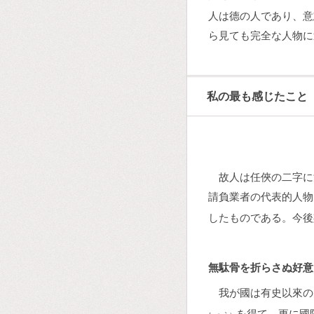
人は德の人であり、意
ら見ても完全な人物に
私の最も感じたこと
故人は任俠の二字に
請負業者の代表的人物
したものである。今後
無駄骨を折らさぬ好意
我が國は有史以來の
を得て、更に國