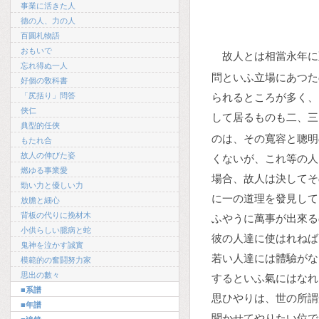
事業に活きた人
德の人、力の人
百圓札物語
おもいで
故人とは相當永年に
忘れ得ぬ一人
問といふ立場にあつた
好個の敎科書
「尻括り」問答
られるところが多く、
俠仁
して居るものも二、三
典型的任俠
のは、その寬容と聰明
もたれ合
故人の伸びた姿
くないが、これ等の人
燃ゆる事業愛
場合、故人は決してそ
勁い力と優しい力
に一の道理を發見して
放膽と細心
背板の代りに挽材木
ふやうに萬事が出來る
小供らしい臆病と蛇
彼の人達に使はれねば
鬼神を泣かす誠實
若い人達には體驗がな
模範的の奮鬪努力家
思出の數々
するといふ氣にはなれ
■系譜
思ひやりは、世の所謂
■年譜
聞かせてやりたい位で