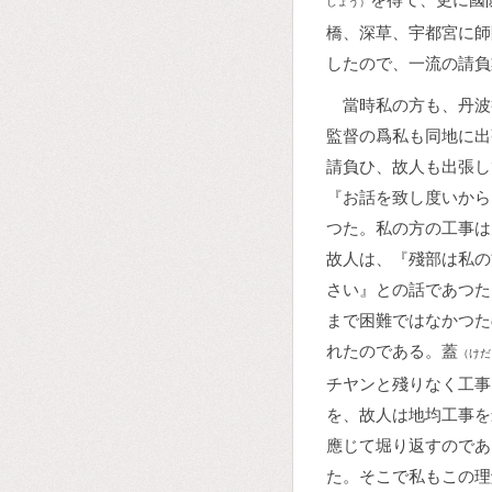
しょう）
橋、深草、宇都宮に師
したので、一流の請負
當時私の方も、丹波
監督の爲私も同地に出
請負ひ、故人も出張し
『お話を致し度いから
つた。私の方の工事は
故人は、『殘部は私の
さい』との話であつた
まで困難ではなかつた
れたのである。蓋
（けだ
チヤンと殘りなく工事
を、故人は地均工事を
應じて堀り返すのであ
た。そこで私もこの理