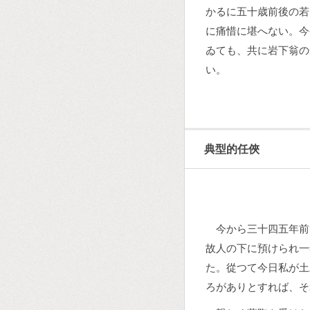
かるに五十歳前後の若
に痛惜に堪へない。今
ゐても、共に岩下翁の
い。
典型的任俠
今から三十四五年前
故人の下に預けられ一
た。從つて今日私が土
ろがありとすれば、そ