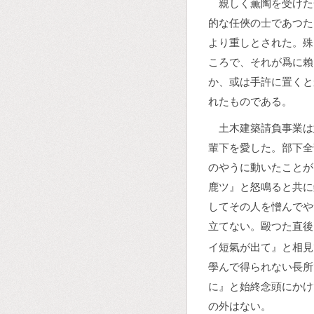
親しく薫陶を受けた
的な任俠の士であつた
より重しとされた。殊
ころで、それが爲に賴
か、或は手許に置くと
れたものである。
土木建築請負事業は
輩下を愛した。部下全
のやうに動いたことが
鹿ツ』と怒鳴ると共に
してその人を憎んでや
立てない。毆つた直後
イ短氣が出て』と相見
學んで得られない長所
に』と始終念頭にかけ
の外はない。