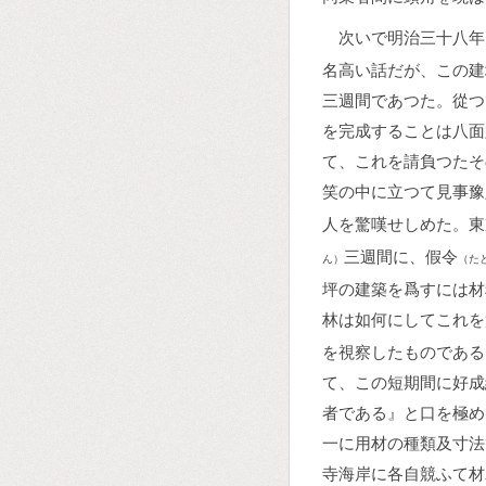
次いで明治三十八年
名高い話だが、この建
三週間であつた。從つ
を完成することは八面
て、これを請負つたそ
笑の中に立つて見事豫
人を驚嘆せしめた。東
三週間に、假令
ん）
（た
坪の建築を爲すには材
林は如何にしてこれを
を視察したものである
て、この短期間に好成
者である』と口を極め
一に用材の種類及寸法
寺海岸に各自競ふて材