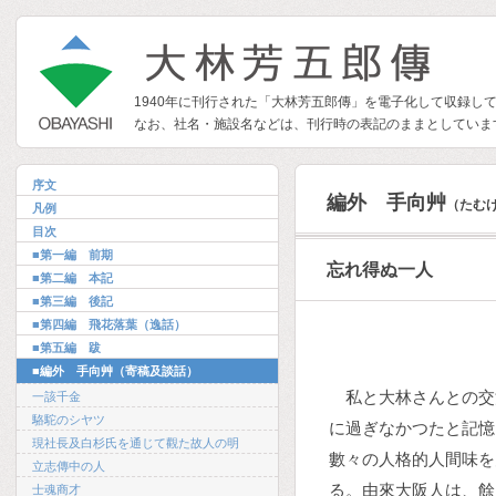
1940年に刊行された「大林芳五郎傳」を電子化して収録し
なお、社名・施設名などは、刊行時の表記のままとしていま
序文
編外 手向艸
（たむ
凡例
目次
■第一編 前期
忘れ得ぬ一人
■第二編 本記
■第三編 後記
■第四編 飛花落葉（逸話）
■第五編 跋
■編外 手向艸（寄稿及談話）
私と大林さんとの交
一該千金
駱駝のシヤツ
に過ぎなかつたと記憶
現社長及白杉氏を通じて觀た故人の明
數々の人格的人間味を
立志傳中の人
る。由來大阪人は、餘
士魂商才