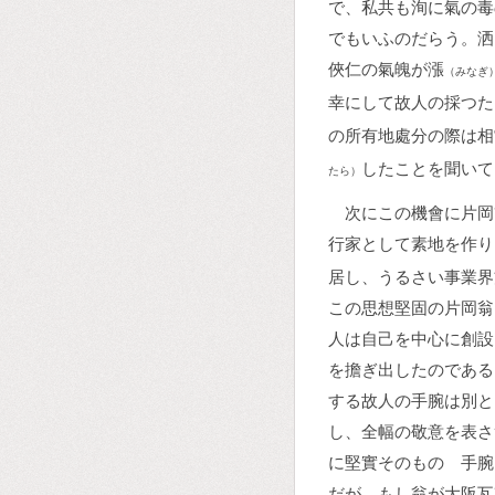
で、私共も洵に氣の毒
でもいふのだらう。洒
俠仁の氣魄が漲
（みなぎ
幸にして故人の採つた
の所有地處分の際は相
したことを聞いて
たら）
次にこの機會に片岡
行家として素地を作り
居し、うるさい事業界
この思想堅固の片岡翁
人は自己を中心に創設
を擔ぎ出したのである
する故人の手腕は別と
し、全幅の敬意を表さ
に堅實そのものゝ手腕
だが、もし翁が大阪瓦