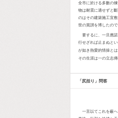
全市に於ける多數の煉
物は耐震に適せずと斷
のはその建築施工宜敷
世の賞讃を博したので
要するに、一旦應諾
行せざれば止まぬとい
が如き熱愛的情操とは
その生涯は一の立志傳
「尻括り」問答
一言以てこれを蔽へ