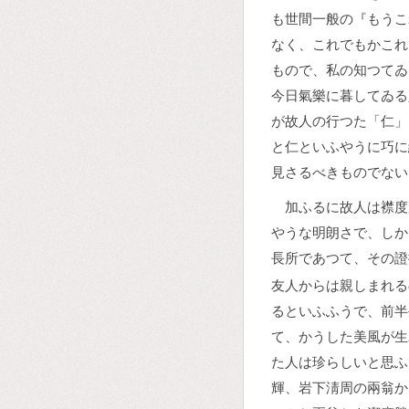
も世間一般の『もうこ
なく、これでもかこれ
もので、私の知つてゐ
今日氣樂に暮してゐる
が故人の行つた「仁」
と仁といふやうに巧に
見さるべきものでない
加ふるに故人は襟度
やうな明朗さで、しか
長所であつて、その證
友人からは親しまれる
るといふふうで、前半
て、かうした美風が生
た人は珍らしいと思ふ
輝、岩下淸周の兩翁か