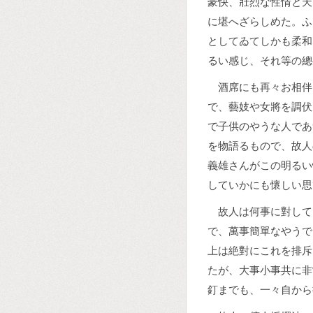
豪快、壯烈な性情と天
に堪へざらしめた。ふ
としてゐてしかも柔和
るい感じ、それ等の總
酒席にも再々お相伴
で、藝妓や女將を調伏
で子供のやうな人であ
を物語るもので、故人
義雄さんがこの明るい
していかにも懷しい思
故人は何事に對して
で、萬事簡單なやうで
上は絶對にこれを排斥
たが、大事小事共に非
釘までも、一々自から