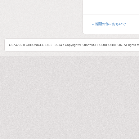
←
苦鬪の俤～おもいで
OBAYASHI CHRONICLE 1892─2014 / Copyright©. OBAYASHI CORPORATION. All rights re