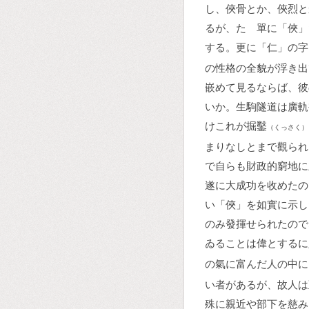
し、俠骨とか、俠烈と
るが、たゞ單に「俠」
する。更に「仁」の字
の性格の全貌が浮き出
嵌めて見るならば、彼
いか。生駒隧道は廣軌
けこれが掘鑿
（くっさく）
まりなしとまで觀られ
で自らも財政的窮地に
遂に大成功を收めたの
い「俠」を如實に示し
のみ發揮せられたので
ゐることは偉とするに
の氣に富んだ人の中に
い者があるが、故人は
殊に親近や部下を慈み