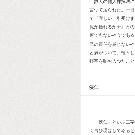
故人の傭人採擇法に
言つて居られた。一日
て『宜しい、引受けま
尻が括れるかナ』との
何でもないやうである
己の責任を感じないや
と氣がついて、輕々し
輕卒を恥ぢ入つたこと
俠仁
「俠仁」といふ二字
く言ひ現はしてゐると