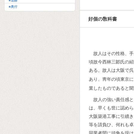
■追錄
■奥付
好個の敎科書
故人はその性格、手
頃故今西林三郞氏の紹
ある。故人は大阪で呉
あり、靑年の頃東京に
業したものであると聞
故人の強い責任感と
は、早くも世に認めら
大阪築港工事に引續き
等を請負ひ、何れも卓
同業者間に頭角を現は