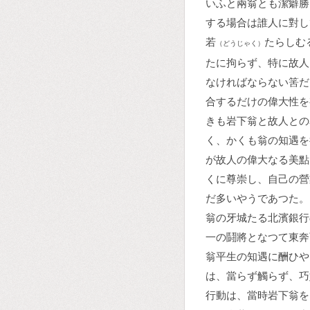
いふと兩翁とも潔癖勝
する場合は誰人に對し
若
たらしむ
（どうじゃく）
たに拘らず、特に故人
なければならない筈だ
合するだけの偉大性を
きも岩下翁と故人との
く、かくも翁の知遇を
が故人の偉大なる美點
くに尊崇し、自己の營
だ多いやうであつた。
翁の牙城たる北濱銀行
一の鬪將となつて東奔
翁平生の知遇に酬ひや
は、當らず觸らず、巧
行動は、當時岩下翁を