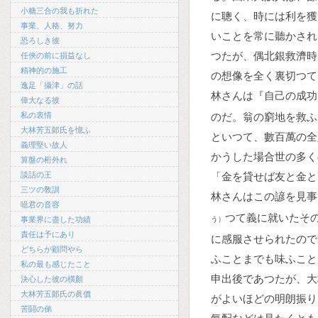
小糖三合の我も折れた
に聰く、時には利を獲
事業、人格、努力
いことを常に聽かされ
恐ろしき彼
つたが、偶北銀救濟時
任俠の前に損益なし
精神的の施工
の想像を全く裏切つて
逸足「攝津」の話
林さんは『自己の成功
偉大なる彼
私の衷情
のだ。翁の窮地を救ふ
大林芳五郞氏を憶ふ
といつて、數百萬の全
義理堅い故人
かうした場合世の多く
算盤の桁外れ
談話の王
「金を貸せば友と金と
三ツの敎訓
林さんはこの諺を見事
噫君の音容
つて義に就いたそ
事業界に盡した功績
う）
責任は予にあり
に感服させられたので
どちらが顧問やら
ふことまでも味ふこと
私の最も感じたこと
申出後であつたが、大
決心した彼の橫顏
大林芳五郞氏の眞價
がよいほどの明朗振り
苦鬪の俤