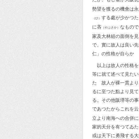
勢望を獲るの機會は永
する處が少かつた
（ひ）
に吝
なもので
（やぶさか）
家及大林組の面倒を見
で、實に故人は良い先
仁」の性格が自らかゝ
以上は故人の性格を
等に就て述べて見たい
たゞ故人が裸一貫より
るに至つた點より見て
る。その他阪堺等の事
であつたからこれを云
立より南海への合併に
家的天分を有つてゐた
或は天下に勇飛する大