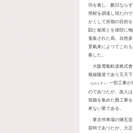
功を奏し、數日ならず
用材を調達し得たので
かくして所期の目的を
鬪と秘策とを雄辯に物
蒐集された爲、自然多
景氣來によつてこれも
奏した。
大阪電氣軌道株式會
複線隧道であり又天下
一部工事が
（なかんずく）
のであつたが、故人は
視聽を集めた難工事を
來ない業である。
東京停車場の煉瓦造
當時であつたが、大正