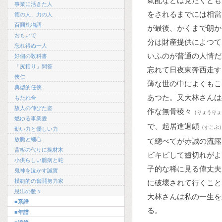
氣配などは見たくとも
事業に活きた人
をされるまでには相當
德の人、力の人
百圓札物語
が最後、かくまで朗か
おもいで
分は財産提供によつて
忘れ得ぬ一人
いふのが普通の人情だ
好個の敎科書
「尻括り」問答
忘れて日夜東奔西走す
俠仁
薄な世の中によくもこ
典型的任俠
あつた。又大林さんは
もたれ合
故人の伸びた姿
作な無骨稜々
（りょうりょ
燃ゆる事業愛
で、起居進退頗
（すこぶ
勁い力と優しい力
放膽と細心
て總べてが赤誠の流露
背板の代りに挽材木
ビキビして齒切れがよ
小供らしい臆病と蛇
子的な稀に見る偉丈夫
鬼神を泣かす誠實
模範的の奮鬪努力家
に破壞されて行くこと
思出の數々
大林さんは私の一生を
■系譜
る。
■年譜