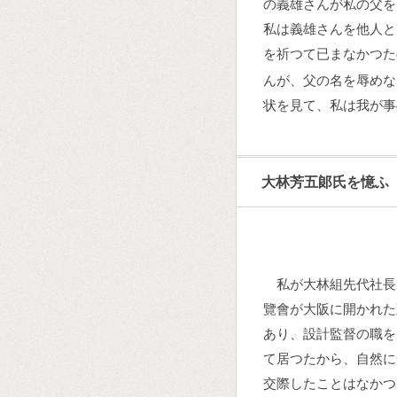
の義雄さんが私の父を
私は義雄さんを他人と
を祈つて已まなかつた
んが、父の名を辱めな
状を見て、私は我が事
大林芳五郞氏を憶ふ
私が大林組先代社長
覽會が大阪に開かれた
あり、設計監督の職を
て居つたから、自然に
交際したことはなかつ