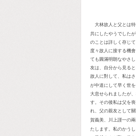
大林故人と父とは特
共にしたやうでしたが
のことは詳しく存じて
度々故人に接する機會
ても圓滿明朗なやさし
友は、自分から見ると
故人に對して、私はさ
が中道にして早く世を
大息せられましたが、
す。その後私は父を喪
れ、父の親友として關
賀義美、川上謹一の兩
たします。私のかうし