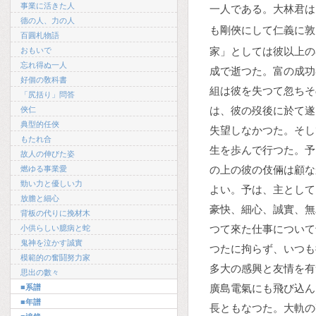
事業に活きた人
一人である。大林君は
德の人、力の人
も剛俠にして仁義に敦
百圓札物語
家」としては彼以上の
おもいで
忘れ得ぬ一人
成で逝つた。富の成功
好個の敎科書
組は彼を失つて忽ちそ
「尻括り」問答
は、彼の歿後に於て遂
俠仁
典型的任俠
失望しなかつた。そし
もたれ合
生を歩んで行つた。予
故人の伸びた姿
の上の彼の伎倆は顧な
燃ゆる事業愛
勁い力と優しい力
よい。予は、主として
放膽と細心
豪快、細心、誠實、無
背板の代りに挽材木
つて來た仕事について
小供らしい臆病と蛇
鬼神を泣かす誠實
つたに拘らず、いつも
模範的の奮鬪努力家
多大の感興と友情を有
思出の數々
廣島電氣にも飛び込ん
■系譜
■年譜
長ともなつた。大軌の