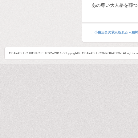
あの尊い大人格を葬つ
←
小糖三合の我も折れた～精
OBAYASHI CHRONICLE 1892─2014 / Copyright©. OBAYASHI CORPORATION. All rights re