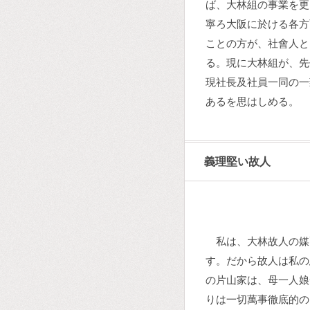
ば、大林組の事業を更
寧ろ大阪に於ける各方
ことの方が、社會人と
る。現に大林組が、先
現社長及社員一同の一
あるを思はしめる。
義理堅い故人
私は、大林故人の媒
す。だから故人は私の
の片山家は、母一人娘
りは一切萬事徹底的の