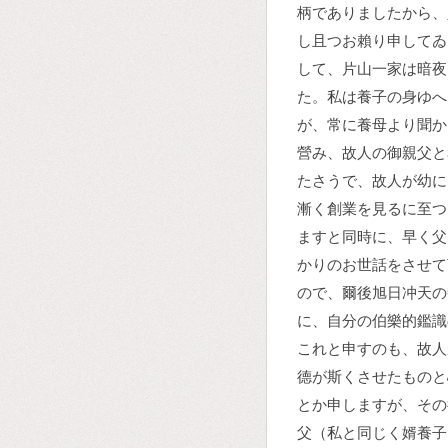
柄でありましたから、
し且つお賴り申してゐ
して、片山一家は暗夜
た。私は養子の身ゆへ
が、常に養母より聞か
營み、故人の御親父と
たさうで、故人が幼に
漸く創業を見るに至つ
ますと同時に、早く父
かりのお世話をさせて
ので、爾後旭日冲天の
に、自分の伯樂的鑑識
これと申すのも、故人
德が斯くさせたものと
とか申しますが、その
父（私と同じく婿養子