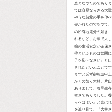
庭となつたのでありま
ては容易ならざる大難
やうな慈愛の手を伸べ
導かれたのであつて、
の所有地處分の如き、
れるなど、お蔭で大し
娘の生活安定が確保さ
帶といふものは世間に
子を迎へなさい』と口
されたといふことです
ますと必ず御相談申上
かくの如く大林、片山
ありまして、養母生存
密さでありました。養
らへばよい』と言はれ
を辿り見て、『大林さ