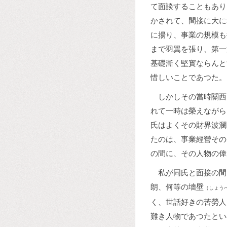
て面談することもあり
かされて、間接に大に
に揚り、事業の規模も
まで羽翼を張り、第一
基礎漸く堅實ならんと
惜しいことであつた。
しかしその當時關西
れて一時は榮えながら
氏はよくその財界波瀾
たのは、事業經營その
の間に、その人物の偉
私が同氏と面接の間
朗、何等の墻壁
（しょう
く、世話好きの苦勞人
難き人物であつたとい