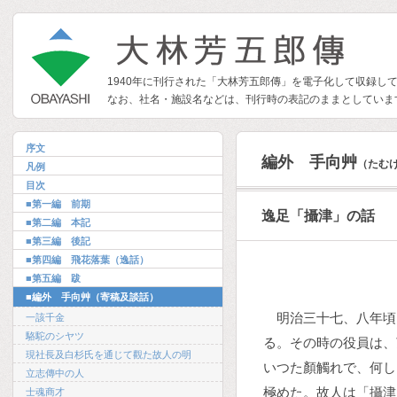
1940年に刊行された「大林芳五郎傳」を電子化して収録し
なお、社名・施設名などは、刊行時の表記のままとしていま
序文
編外 手向艸
（たむ
凡例
目次
■第一編 前期
逸足「攝津」の話
■第二編 本記
■第三編 後記
■第四編 飛花落葉（逸話）
■第五編 跋
■編外 手向艸（寄稿及談話）
明治三十七、八年頃
一該千金
駱駝のシヤツ
る。その時の役員は、
現社長及白杉氏を通じて觀た故人の明
いつた顏觸れで、何し
立志傳中の人
極めた。故人は「攝津
士魂商才