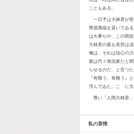
こともある。
一日予は大林君が菩
學資萬端を貢いでゐる
は大事ぢや。この間岩
大林君の最も長所は涙
俺は、それは信心の力
家は代々篤信家だと聞
らせるのだ、と言つた
『有難う、有難う』と
浮んでゐた。こゝに大
尊い「人間大林君」
私の衷情