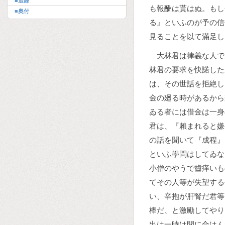
■追錄
も報酬は貰はぬ。もし
■奥付
る』といふのが予の信
見ることを以て滿足し
大林君は律義な人で
林君の要求を快諾した
は、その世話を拒絶し
金の廻る時があるから
ゐる者には借金は一身
君は、『賴まれると嫌
の話を聞いて『成程』
といふ學問はしてゐな
小僧のやうで齒痒いも
てその人等が失望する
い、辛抱が肝腎だ君等
棒だ、と激勵してやり
出は一時は間に合はん