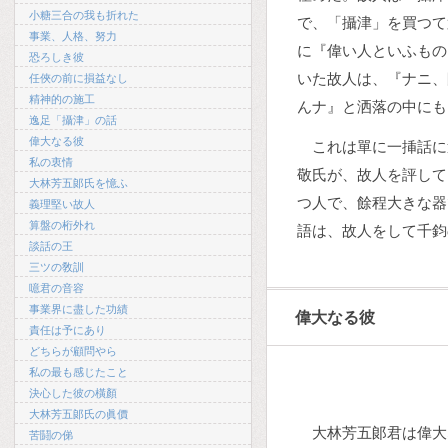
小糖三合の我も折れた
で、「攝津」を買つて
事業、人格、努力
に『偉い人といふもの
恐ろしき彼
いた故人は、『ナニ、
任俠の前に損益なし
精神的の施工
んナ』と洒落の中にも
逸足「攝津」の話
偉大なる彼
これは單に一挿話に
私の衷情
敬氏が、故人を評して
大林芳五郞氏を憶ふ
つ人で、餘程大きな器
義理堅い故人
算盤の桁外れ
語は、故人をして千鈞
談話の王
三ツの敎訓
噫君の音容
事業界に盡した功績
偉大なる彼
責任は予にあり
どちらが顧問やら
私の最も感じたこと
決心した彼の橫顏
大林芳五郞氏の眞價
大林芳五郞君は偉大
苦鬪の俤