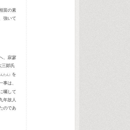
相當の素
、強いて
へ、寂寥
太三郞氏
を
かんたん）
一事は、
に囑して
九年故人
たのであ