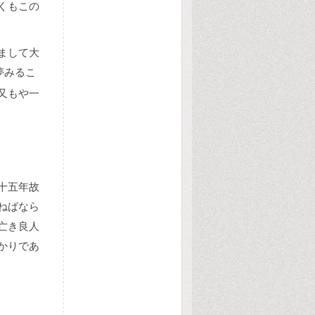
くもこの
まして大
夢みるこ
又もや一
十五年故
ねばなら
亡き良人
かりであ