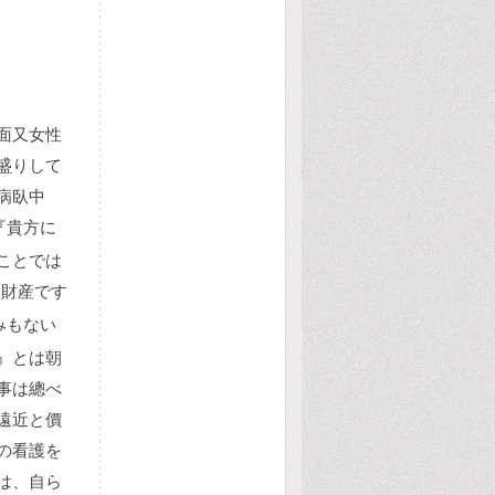
面又女性
盛りして
病臥中
『貴方に
ことでは
た財産です
みもない
』とは朝
事は總べ
遠近と價
の看護を
は、自ら