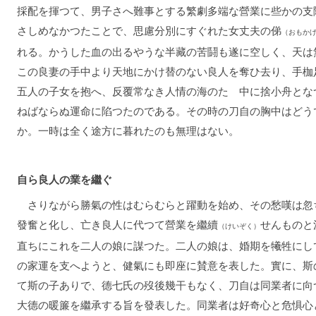
採配を揮つて、男子さへ難事とする繁劇多端な營業に些かの支
さしめなかつたことで、思慮分別にすぐれた女丈夫の俤
（おもか
れる。かうした血の出るやうな半藏の苦鬪も遂に空しく、天は
この良妻の手中より天地にかけ替のない良人を奪ひ去り、手枷
五人の子女を抱へ、反覆常なき人情の海のたゞ中に捨小舟とな
ねばならぬ運命に陷つたのである。その時の刀自の胸中はどう
か。一時は全く途方に暮れたのも無理はない。
自ら良人の業を繼ぐ
さりながら勝氣の性はむらむらと躍動を始め、その愁嘆は忽
發奮と化し、亡き良人に代つて營業を繼續
せんものと
（けいぞく）
直ちにこれを二人の娘に謀つた。二人の娘は、婚期を犧牲にし
の家運を支へようと、健氣にも即座に賛意を表した。實に、斯
て斯の子ありで、德七氏の歿後幾干もなく、刀自は同業者に向
大德の暖簾を繼承する旨を發表した。同業者は好奇心と危惧心