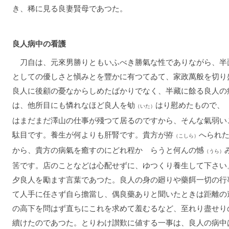
き、稀に見る良妻賢母であつた。
良人病中の看護
刀自は、元來男勝りともいふべき勝氣な性でありながら、半
としての優しさと愼みとを豐かに有つてゐて、家政萬般を切り
良人に後顧の憂なからしめたばかりでなく、半藏に餘る良人の
は、他所目にも憐れなほど良人を劬
はり慰めたもので、
（いた）
はまだまだ澤山の仕事が殘つて居るのですから、そんな氣弱い
駄目です。養生が何よりも肝腎です。貴方が拵
へられ
（こしら）
から、貴方の病氣を癒すのにどれ程かゝらうと何んの憾
（うら）
筈です。店のことなどは心配せずに、ゆつくり養生して下さい
夕良人を勵ます言葉であつた。良人の身の廻りや藥餌一切の行
て人手に任さず自ら擔當し、偶良藥ありと聞いたときは距離の
の高下を問はず直ちにこれを求めて羞むるなど、至れり盡せり
續けたのであつた。とりわけ讃歎に値する一事は、良人の病中