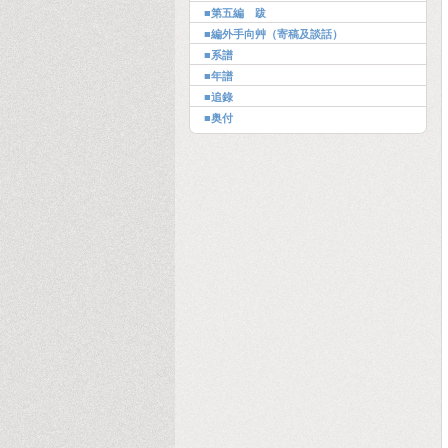
■第五編 跋
■編外手向艸（寄稿及談話）
■系譜
■年譜
■追錄
■奥付