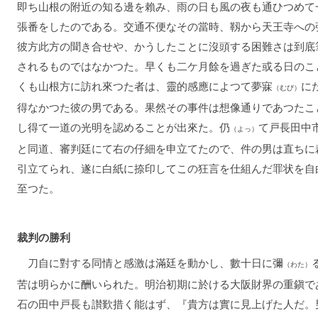
即ち山根の附近の知る邊を賴み、雨の日も風の夜も通ひつめて
張番をしたのである。交通不便なその當時、靱から天王寺への
彼方此方の聞き合せや、かうしたことに沒頭する困難さは到底
されるものではなかつた。早くも二ケ月餘を過ぎた或る日のこ
くも山根方に訪れ來つた者は、靈的感應によつて夢寐
に
（むび）
得なかつた彼の男である。果然その事件は想像通りであつたこ
し得て一道の光明を認めることが出來た。仍
て戸長田中
（よっ）
と同道、審判廷にて右の仔細を申立てたので、件の男は直ちに
引立てられ、遂に白紙に捺印してこの狂言を仕組んだ罪状を自
至つた。
裁判の勝利
刀自に對する同情と感激は滿廷を動かし、數十日に彌
（わた）
苦は明らかに酬いられた。明治初期に於ける大阪財界の重鎭で
石の田中戸長も讃歎措く能はず、『貴方は實に見上げた人だ。