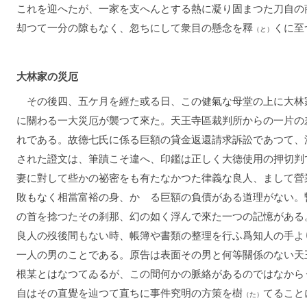
これを迎へたが、一家を支へんとする熱に凝り固まつた刀自の
却つて一分の隙もなく、忽ちにして衆目の懸念を釋
くに至
（と）
大林家の災厄
その後四、五ケ月を經た或る日、この健氣な母堂の上に大林
に關わる一大災厄が襲つて來た。天王寺區裁判所からの一片の
れである。故德七氏に係る巨額の貸金返還請求訴訟であつて、
された證文は、筆蹟こそ違へ、印鑑は正しく大德使用の押切判
妻に對して些かの祕密をも有たなかつた律義な良人、まして營
敗もなく相當富裕の身、かゝる巨額の負債がある道理がない。
の首を捻つたその刹那、幻の如く浮んで來た一つの記憶がある
良人の歿後間もない時、帳簿や書類の整理を行ふ爲知人の手よ
一人の男のことである。原告は表面その男と何等關係のない天
根某とはなつてゐるが、この間何かの脈絡があるのではなから
自はその直覺を辿つて直ちに事件究明の方策を樹
てること
（た）