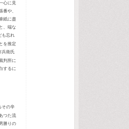
一心に見
張番や、
筆紙に盡
と、端な
だも忘れ
とを推定
市兵衛氏
裁判所に
白するに
るその辛
あつた流
男勝りの