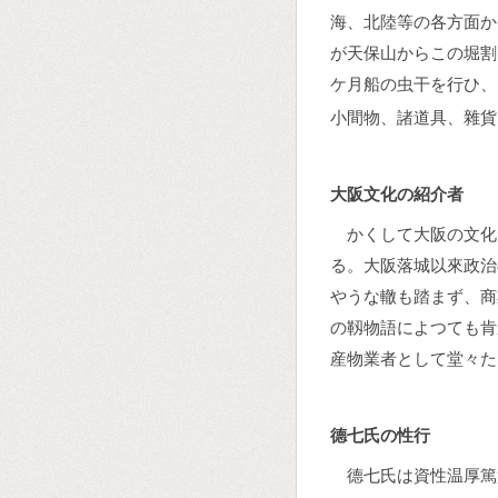
海、北陸等の各方面か
が天保山からこの堀割
ケ月船の虫干を行ひ、
小間物、諸道具、雜貨
大阪文化の紹介者
かくして大阪の文化
る。大阪落城以來政治
やうな轍も踏まず、商
の靱物語によつても肯
産物業者として堂々た
德七氏の性行
德七氏は資性温厚篤