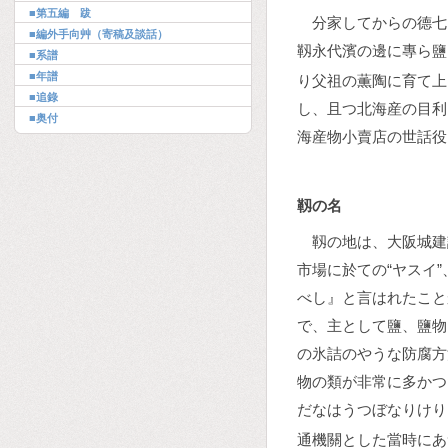
■第五編 跋
分家してからの德七
■編外手向艸（寄稿及談話）
靱永代濱の邊に專ら鹽
■系譜
■年譜
り父祖の薫陶に育て上
■追錄
し、且つ北海産の目利
■奥付
海産物小賣店の世話役
靱の名
靱の地は、大阪城建
市場に於ての“ヤスイ
べし』と言はれたこと
で、主として鹽、鹽物
の氷詰のやうな防腐方
物の類が非常に多かつ
だなはうつぼなりけり
通機關とした當時にあ