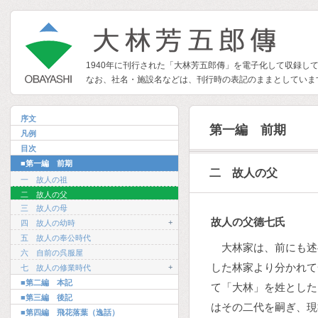
1940年に刊行された「大林芳五郎傳」を電子化して収録し
なお、社名・施設名などは、刊行時の表記のままとしていま
序文
第一編 前期
凡例
目次
■第一編 前期
二 故人の父
一 故人の祖
二 故人の父
三 故人の母
故人の父德七氏
+
四 故人の幼時
五 故人の奉公時代
大林家は、前にも述
六 自前の呉服屋
した林家より分かれて
+
七 故人の修業時代
■第二編 本記
て「大林」を姓とした
■第三編 後記
はその二代を嗣ぎ、現
■第四編 飛花落葉（逸話）