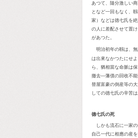
あつて、隨分激しい商
となど一回もなく、靱
家）などは德七氏を絶
の人に差配させて置け
があつた。
明治初年の靱は、無
は出來なかつたにせよ
ら、猶相當な命脈は保
撤去―藩債の回收不能
替屋富豪の倒産等の大
しての德七氏の辛苦は
德七氏の死
しかも流石に一家の
自己一代に相應の産を