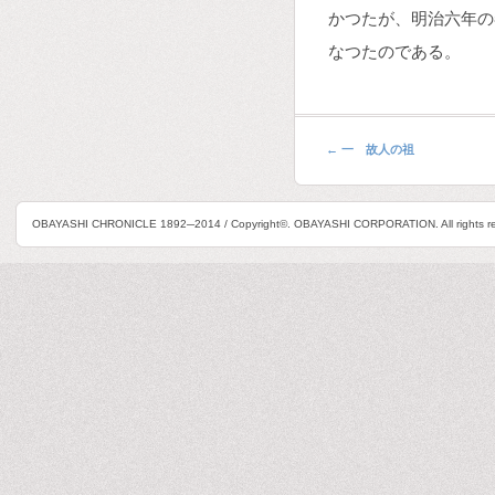
かつたが、明治六年の
なつたのである。
←
一 故人の祖
OBAYASHI CHRONICLE 1892─2014 / Copyright©. OBAYASHI CORPORATION. All rights re