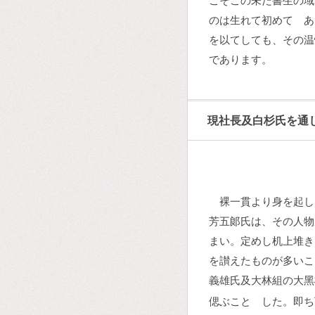
こそこの未だ書生の域
のは生れて初めてゞあ
を以てしても、その温
であります。
現社長及白杉氏を通
裸一貫より身を起し
芳五郞氏は、その人物
まい。定めし机上堆き
を讃えたものが多いこ
義雄氏及大林組の大黑
偲ぶことゝした。即ち