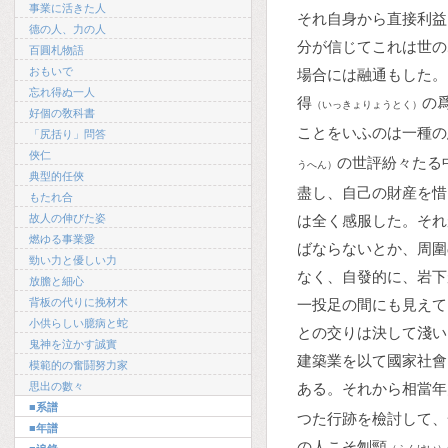
事業に活きた人
それ自身から直接利益
德の人、力の人
分が信じてこれは世の
百圓札物語
おもいで
場合には融通もした。
忘れ得ぬ一人
得
の
（いっきょりょうとく）
好個の敎科書
ことをいふのは一種の
「尻括り」問答
俠仁
の世評紛々たる
うへん）
典型的任俠
盡し、自己の財産を惜
もたれ合
故人の伸びた姿
は全く感服した。それ
燃ゆる事業愛
ばならないとか、周圍
勁い力と優しい力
なく、自發的に、岩下
放膽と細心
背板の代りに挽材木
一投足の間にも見えて
小供らしい臆病と蛇
との交りは決して淺い
鬼神を泣かす誠實
建築業を以て國家社會
模範的の奮鬪努力家
思出の數々
ある。それから相當年
■系譜
つた行跡を檢討して、
■年譜
の人こそ刎頸