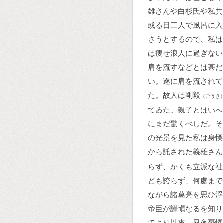
雄さんや白杉氏や私共
或る日三人で風呂に入
さうとするので、私は
は痩せ浪人に過ぎない
肩を流すなどとは甚だ
い。遂に肩を流されて
た。故人は剛毅
（ごうき
てゐた。親子とはいへ
にまだ驚くべしだ。そ
の光景を見た私は身慄
から託された義雄さん
らず、かくも立派な社
ども誇らず、何處まで
ながら諸葛亮を思ひ浮
帝臣が謹愼なるを知り
てより以來、夙夜憂懼