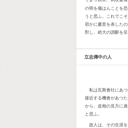
の明を傷はんことを恐
うと思ふ。これでこそ
窃かに慶意を表したの
對し、絶大の讃辭を呈
立志傳中の人
私は瓦斯會社にあつ
接近する機會があつた
から、皮相の見方に過
と思ふ。
故人は、その生涯を