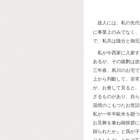
故人には、私の先代
に事業上のみでなく、
で、私共は隨分と御厄
私が今西家に入家す
あるが、その媒酌は故
三年春、夙川のお宅で
上から判斷して、非常
が、お會して見ると、
ざるものがあり、自ら
温情のこもつたお世話
私が一年半歐米を廻つ
お見舞を兼ね御挨拶に
歸られたか』と我が子