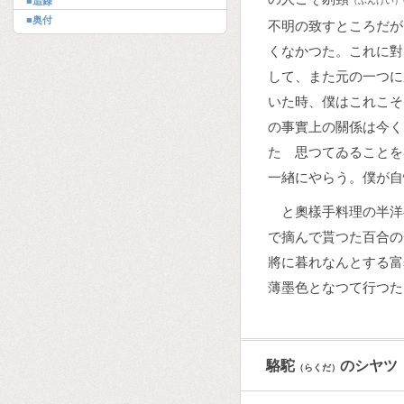
■追錄
（ふんけい）
■奥付
不明の致すところだが
くなかつた。これに對
して、また元の一つに
いた時、僕はこれこそ
の事實上の關係は今く
たゞ思つてゐることを
一緖にやらう。僕が自
と奧樣手料理の半洋
で摘んで貰つた百合の
將に暮れなんとする富
薄墨色となつて行つた
駱駝
のシヤツ
（らくだ）