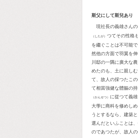
斯父にして斯兒あり
現社長の義雄さんの
つてその性格
（したが）
を繼ぐことは不可能で
然他の方面で羽翼を伸
川邸の一隅に廣大な農
めたのも、土に親しむ
て、故人の採つたこの
て相當強健な體軀の持
に從つて義雄
（かんせつ）
大學に商科を修めしめ
うとするなら、建築と
選んだといふことは、
のであつたが、故人の