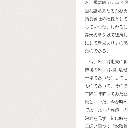
き、私は頗
る
（すこぶ）
誠な諸葛亮たる白杉氏
請負會社の社長として
らであつた。しかるに
昇天の勢を以て進展し
にして斯兒あり」の感
たのである。
偶、岩下翁逝去の折
殿場の岩下翁邸に馳せ
一緖であつたにしても
ものであつて、その徹
二階に陣取つてゐた益
氏といつた、今を時め
であつた）の葬儀上の
決定を見ず、徒に時を
三氏と圖つて『お取極