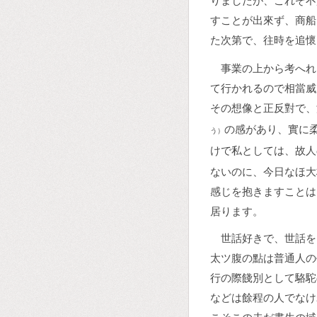
りましたが、これぞ不
すことが出來ず、商船
た次第で、往時を追懷
事業の上から考へれ
て行かれるので相當威
その想像と正反對で、
の感があり、實に
う）
けで私としては、故人
ないのに、今日なほ大
感じを抱きますことは
居ります。
世話好きで、世話を
太ツ腹の點は普通人の
行の際餞別として駱駝
などは餘程の人でなけ