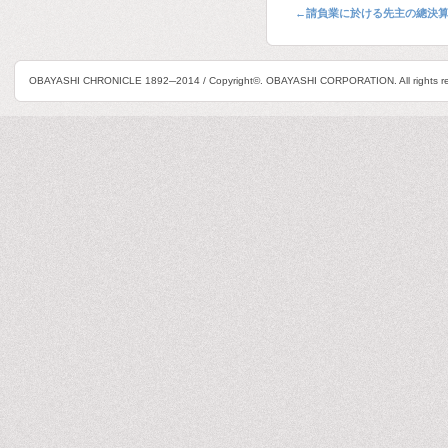
←
請負業に於ける先主の總決
OBAYASHI CHRONICLE 1892─2014 / Copyright©. OBAYASHI CORPORATION. All rights re