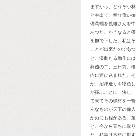
ますから、どうぞ小林
と申出て、幸ひ偉い御
備萬端を義雄さんを中
あつた。かうなると疾
を撫で下した。私はそ
ことが出來たのであつ
と、潑刺たる動作には
葬儀の二、三日前、檜
内に運び込まれた。そ
が、沼津邊りを物色し
が揮ふことに一決し、
て來てその標材を一瞥
んなものが天下の偉人
かぬにも程がある。第
と、今から直ちに取り
た。私等は木材に對す