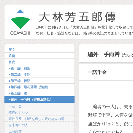
1940年に刊行された「大林芳五郎傳」を電子化して収録し
なお、社名・施設名などは、刊行時の表記のままとしていま
序文
編外 手向艸
（たむ
凡例
目次
■第一編 前期
一諾千金
■第二編 本記
■第三編 後記
■第四編 飛花落葉（逸話）
■第五編 跋
■編外 手向艸（寄稿及談話）
編者の一人は、去る
一該千金
駱駝のシヤツ
野驛で下車、人俥を傭
現社長及白杉氏を通じて觀た故人の明
里ばかり行くと、俄に
立志傳中の人
士魂商才
くなつたのである。