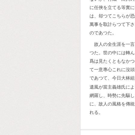
に任俠を立てる等實に
は、却つてこちらが恐
萬事を取計らつて下さ
のであつた。
故人の全生涯を一言
つた。世の中には轉ん
爲は見たくともなかつ
て一意專心これに沒頭
であつて、今日大林組
遺風が當主義雄氏によ
網羅し、時勢に先驅し
に、故人の風格を傳統
れる。