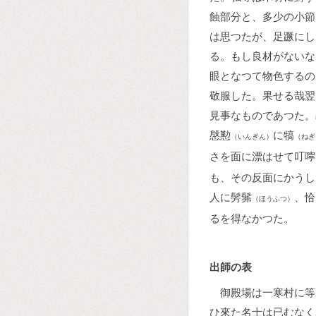
蝕部分と、多少の小節
は思つたが、足蹶にし
る。もし良材がないな
眼となつて物色するの
敬服した。果せる哉翌
見事なものであつた。
慇懃
に犒
（いんぎん）
（ねぎ
さを面に漂はせて叮嚀
も、その反面にかうし
人に髣髴
、恰
（ほうふつ）
るを得なかつた。
出師の表
御殿場は一寒村に等
ひ來た名士は已むなく