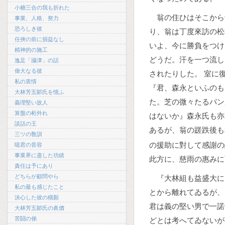
小糖三合の我も折れた
翁の住ひはそこから
事業、人格、努力
恐ろしき彼
り、翁は丁度來訪の松
任俠の前に損益なし
いよ、今に勝負をつけ
精神的の施工
どうだ。汗を一つ流し
逸足「攝津」の話
偉大なる彼
されたりした。 室に
私の衷情
『君、森永といふのも
大林芳五郞氏を憶ふ
た。芝の微々たるパン
義理堅い故人
算盤の桁外れ
はないか』森永氏も亦
談話の王
あるが、翁の蹉跌後も
三ツの敎訓
の援助に對して感謝の
噫君の音容
事業界に盡した功績
此方に、慈雨の惠みに
責任は予にあり
どちらが顧問やら
『大林組も益盛大に
私の最も感じたこと
とから離れてゐるが、
決心した彼の橫顏
君は義の堅い男で一諾
大林芳五郞氏の眞價
苦鬪の俤
どとは考へてゐないが