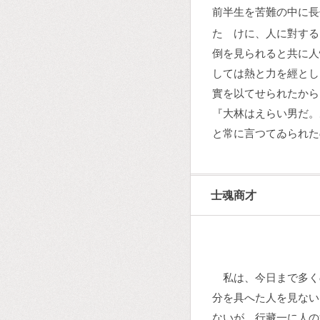
前半生を苦難の中に長
たゞけに、人に對する
倒を見られると共に人
しては熱と力を經とし
實を以てせられたから
『大林はえらい男だ。
と常に言つてゐられた
士魂商才
私は、今日まで多く
分を具へた人を見ない
ないが、行藏一に人の