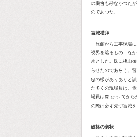
の機會も尠なかつたが
のであつた。
宮城禮拜
旅館から工事現場に
視界を遮るものゝなか
常とした。殊に桃山御
らせたのであらう、暫
忠の樣がありありと讀
た多くの現場員は、覺
場員は豫
てから
（かね）
の際は必ず先づ宮城を
破格の褒状