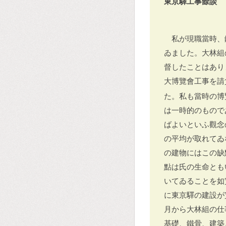
東京驛工事餘談
私が現職當時、
ゐました。大林組
督したことはあり
大博覽會工事を請
た。私も當時の博
は一時的のもので
ばよいといふ觀念
の平均が取れてゐ
の建物にはこの缺
點は氏の生命とも
いてゐることを如
に東京驛の建設が
月から大林組の仕
基礎、鐵骨、建築