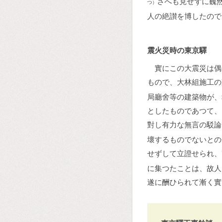
さへも見せずに巍
つ）
人の絶讃を博したので
震火災時の東京驛
實にこの大震災は偶
もので、大林組施工の
局廳舍等の建築物が、
としたものであつて、
對し有力な無言の駁論
壞するものでないとの
せずして立證せられ、
に集つたことは、故人
遂に酬ひられて漸く實