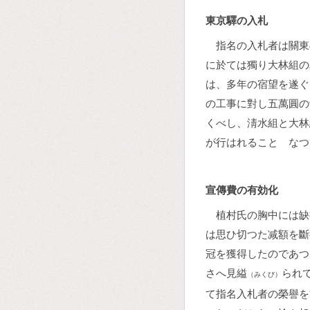
東京驛の入札
指名の入札者は關東
に於ては獨り大林組の
は、多年の宿望を遂ぐ
の工事に對し五萬圓の
くべし、淸水組と大林
が行はれることゝなつ
宣傳費の有効化
植村氏の胸中には缺
は思ひ切つた减額を斷
冠を獲得したのであつ
さへ見縊
られ
（みくび）
て指名入札者の榮譽を