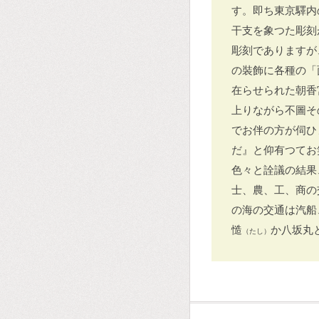
す。即ち東京驛内
干支を象つた彫刻
彫刻でありますが
の裝飾に各種の「
在らせられた朝香
上りながら不圖そ
でお伴の方が伺ひ
だ』と仰有つてお
色々と詮議の結果
士、農、工、商の
の海の交通は汽船
慥
か八坂丸
（たし）