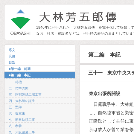
1940年に刊行された「大林芳五郎傳」を電子化して収録し
なお、社名・施設名などは、刊行時の表記のままとしていま
序文
第二編 本記
凡例
目次
■第一編 前期
三十一 東京中央ス
■第二編 本記
一 待機
二 忙中の閑
東京出張所開設
三 阿部製紙工場工事
四 大林組の誕生
日露戰爭中、大林組
五 堅陣
し、自然陸軍省と緊密
六 援軍來
七 朝日紡績工事
正隆氏として主任に東
八 孝養
京は故人が曾て業を修
九 大阪築港工事