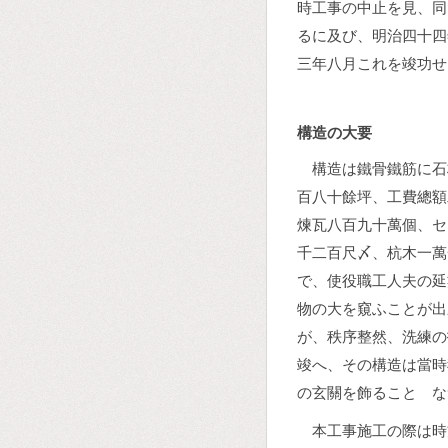
時工事の中止を見、同
るに及び、明治四十四
三年八月これを竣功せ
構造の大要
構造は鐵骨鐵筋に石
百八十餘坪、工費總額
煉瓦八百九十萬個、セ
千二百尺〆、杭木一萬
で、使役職工人夫の延
物の大を窺ふことが出
が、秩序整然、洗練の
竣へ、その構造は當時
の玄關を飾ることゝな
本工事施工の際は時