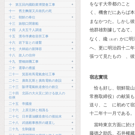
をなす大帝都のことゝ
+
十 第五回内國勸業博覽會工事
十一 舊主麴屋又兵衛氏の死
く、機會だにあらば本
+
十二 朝鮮の奉仕
まなかつた。しかし彼
十三 旅順口閉塞船
他群雄割據してゐて、
十四 人夫五千人調達
十五 濱寺俘虜收容所工事
なく、纔
かに明
（わず）
+
十六 岩下翁との連繫
へ、更に明治四十二年
+
十七 大林組の新陣容
十八 故人の信仰
張つて見たものゝ、彼
+
十九 豐橋師團工事
+
二十 選擧の應援
二十一 箕面有馬電氣會社工事
宿志實現
+
二十二 廣島瓦斯と廣島電軌の創設
+
二十三 阪堺電氣軌道會社の創立
恰も好し、朝鮮龍山
二十四 北區の大火災に於ける故人の
常務取締役）の献策も
任俠
二十五 帝國座
送り、こゝに初めて宿
二十六 上原元帥と相識る
十二年十一月である。
+
二十七 日本醤油釀造會社の後始末
+
二十八 武德殿事務所の建直し
當時東京方面に於け
+
二十九 生駒隧道
藤德之助氏、石井權藏