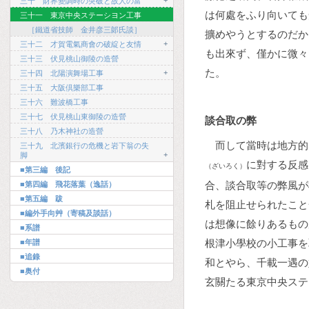
+
三十 財界變調時の突破と故人の富
は何處をふり向いても
三十一 東京中央ステーシヨン工事
［鐵道省技師 金井彦三郞氏談］
擴めやうとするのだか
+
三十二 才賀電氣商會の破綻と友情
も出來ず、僅かに微々
三十三 伏見桃山御陵の造營
た。
+
三十四 北陽演舞場工事
三十五 大阪倶樂部工事
三十六 難波橋工事
三十七 伏見桃山東御陵の造營
談合取の弊
三十八 乃木神社の造營
而して當時は地方的
三十九 北濱銀行の危機と岩下翁の失
+
脚
に對する反感
（ざいろく）
■第三編 後記
合、談合取等の弊風が
■第四編 飛花落葉（逸話）
■第五編 跋
札を阻止せられたこと
■編外手向艸（寄稿及談話）
は想像に餘りあるもの
■系譜
根津小學校の小工事を
■年譜
■追錄
和とやら、千載一遇の
■奥付
玄關たる東京中央ステ