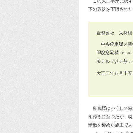
この大工事が完成す
下の褒状を下附された
合資會社 大林組
中央停車場ノ新
間銳意勵精
（れいせ
著ナルヲ以テ茲
（
大正三年八月十五
東京驛はかくして歐
を誇るに至つたが、特
精緻を極めた施工であ