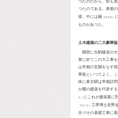
つたのだから、恰も旭
つたのである。東都の
樣、中には竊
（ひそか）
ものがあつた。
土木建築の二大豪華版
關西に生駒隧道の大
東に於てこの大工事を
は帝都の玄關をなす我
華版といつてよく、こ
殊に東京驛は帝都訪問
が國の建築を代表する
にこれが建築案に
と）
工學博士辰野
（たいと）
先づその基礎工事に着