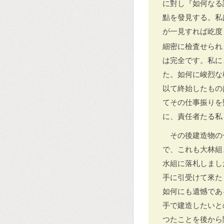
に對し『如何なる
點を發見する。私
が一見すれば屹度
細密に檢査せられ
は完全です。私に
た。如何に峻烈な
以て終始したもの
てその仕事振りを
に、責任者たる私
その後建造物の
で、これも大林組
水組に落札しまし
手に引受けて來た
如何にも遺憾であ
手で建造したいと
つたことを後から