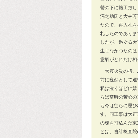
營の下に施工致し
滿之助氏と大林芳
たので、再入札を
札したのでありま
したが、過ぐる大
生じなかつたのは
意氣がどれだけ相
大震火災の折、
前に巍然として運
私は泣くほどに嬉
らば當時の苦心の
も今は徒らに思ひ
す。同工事は大正
の魂を打込んだ東
とは、會計檢査院