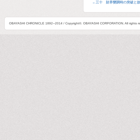
←
三十 財界變調時の突破と
OBAYASHI CHRONICLE 1892─2014 / Copyright©. OBAYASHI CORPORATION. All rights re