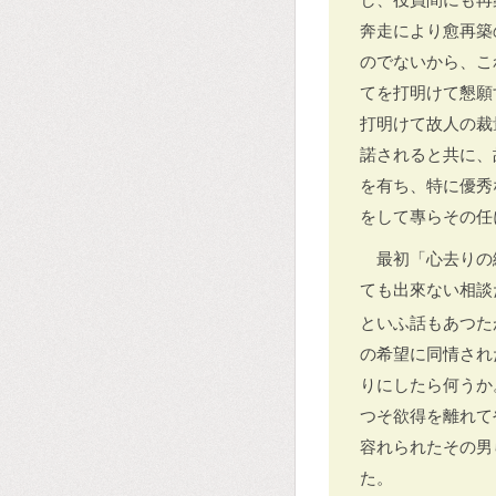
奔走により愈再築
のでないから、こ
てを打明けて懇願
打明けて故人の裁
諾されると共に、
を有ち、特に優秀
をして專らその任
最初「心去りの
ても出來ない相談
といふ話もあつた
の希望に同情され
りにしたら何うか
つそ欲得を離れて
容れられたその男
た。