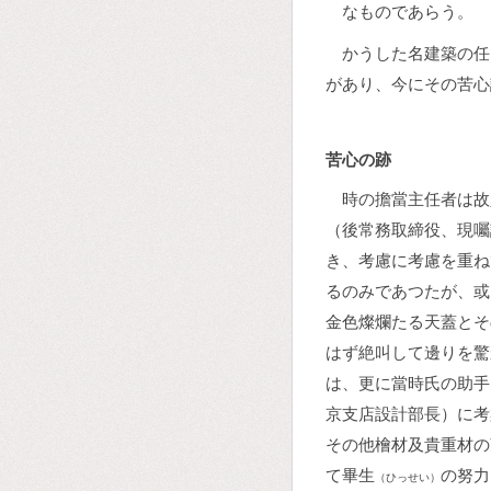
なものであらう。
かうした名建築の任
があり、今にその苦心
苦心の跡
時の擔當主任者は故
（後常務取締役、現囑
き、考慮に考慮を重ね
るのみであつたが、或
金色燦爛たる天蓋とそ
はず絶叫して邊りを驚
は、更に當時氏の助手
京支店設計部長）に考
その他檜材及貴重材の
て畢生
の努力
（ひっせい）