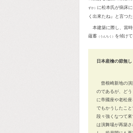
に松本氏が病床に
ずか）
く出來たね』と言つた
本建築に際し、當時
蘊蓄
を傾けて
（うんちく）
日本産檜の節無し
曾根崎新地の演
のであるが、どう
に帝國座や老松座
でもかうしたこと
段々強くなつて來
は演舞場が再築さ
し、役員間にも再