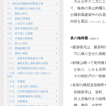
大正元年十二月に工
+
十 第五回内國勸業博覽會工事
て、輪奐の美は絢爛人
十一 舊主麴屋又兵衛氏の死
+
十二 朝鮮の奉仕
が國和風建築中の白眉
十三 旅順口閉塞船
内容を畧記
し
（りゃくき）
十四 人夫五千人調達
十五 濱寺俘虜收容所工事
+
十六 岩下翁との連繫
眞の檜舞臺
+
十七 大林組の新陣容
（ぶたい）
十八 故人の信仰
○建築樣式は、藤原時
+
十九 豐橋師團工事
+
巧に織り交ぜた御殿
二十 選擧の應援
二十一 箕面有馬電氣會社工事
○材種は總べて尾州檜
+
二十二 廣島瓦斯と廣島電軌の創設
+
二十三 阪堺電氣軌道會社の創立
があり、しかも全部
二十四 北區の大火災に於ける故人の
その他杉戸の一枚板
任俠
二十五 帝國座
○各部の構想及裝飾即
二十六 上原元帥と相識る
+
二十七 日本醤油釀造會社の後始末
刻模樣等は、室町、
+
二十八 武德殿事務所の建直し
折上支輪付き小組格
+
二十九 生駒隧道
棚、書院、火燈窓、