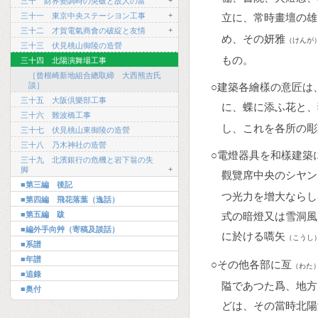
+
三十 財界變調時の突破と故人の富
+
三十一 東京中央ステーシヨン工事
立に、常時畫壇の雄
+
三十二 才賀電氣商會の破綻と友情
め、その妍雅
（けんが
三十三 伏見桃山御陵の造營
もの。
三十四 北陽演舞場工事
［曾根崎新地組合總取締 大西熊吉氏
談］
○建築各繪樣の意匠は
三十五 大阪倶樂部工事
に、蝶に添ふ花と、
三十六 難波橋工事
し、これを各所の彫
三十七 伏見桃山東御陵の造營
三十八 乃木神社の造營
○電燈器具を和樣建築
三十九 北濱銀行の危機と岩下翁の失
+
脚
觀覽席中央のシヤン
■第三編 後記
つ光力を增大ならし
■第四編 飛花落葉（逸話）
■第五編 跋
式の暗燈又は雪洞風
■編外手向艸（寄稿及談話）
に於ける嚆矢
（こうし
■系譜
■年譜
○その他各部に亙
（わた
■追錄
隘であつた爲、地方
■奥付
どは、その當時北陽