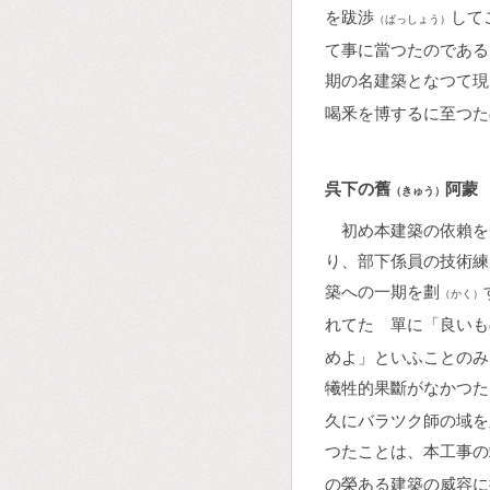
を跋渉
して
（ばっしょう）
て事に當つたのである
期の名建築となつて現
喝釆を博するに至つた
呉下の舊
阿蒙
（きゅう）
初め本建築の依賴を
り、部下係員の技術練
築への一期を劃
（かく）
れてたゞ單に「良いも
めよ」といふことのみ
犧牲的果斷がなかつた
久にバラツク師の域を
つたことは、本工事の
の榮ある建築の威容に