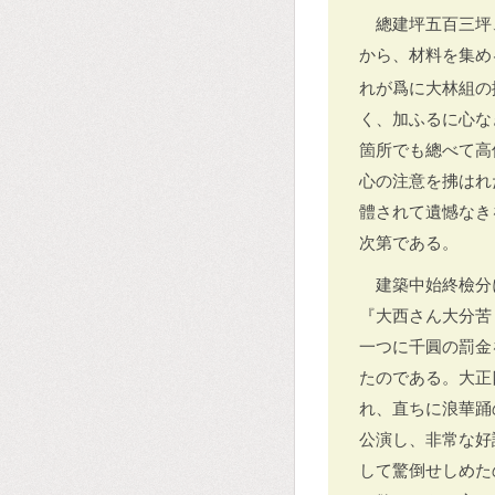
總建坪五百三坪
から、材料を集め
れが爲に大林組の
く、加ふるに心な
箇所でも總べて高
心の注意を拂はれ
體されて遺憾なき
次第である。
建築中始終檢分
『大西さん大分苦
一つに千圓の罰金
たのである。大正
れ、直ちに浪華踊
公演し、非常な好
して驚倒せしめた