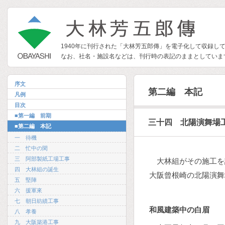
1940年に刊行された「大林芳五郎傳」を電子化して収録し
なお、社名・施設名などは、刊行時の表記のままとしていま
序文
第二編 本記
凡例
目次
■第一編 前期
三十四 北陽演舞場
■第二編 本記
一 待機
二 忙中の閑
三 阿部製紙工場工事
大林組がその施工を
四 大林組の誕生
大阪曾根崎の北陽演舞
五 堅陣
六 援軍來
七 朝日紡績工事
和風建築中の白眉
八 孝養
九 大阪築港工事