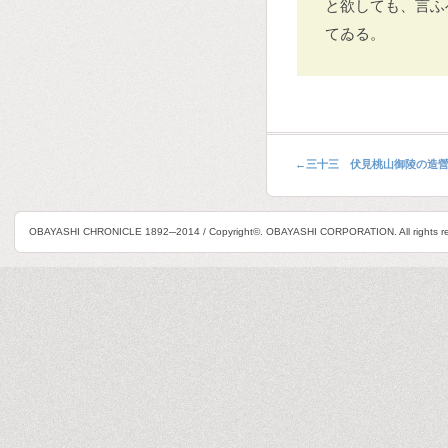
と欲しても、言ふ
てゐる。
←
三十三 伏見桃山御陵の造
OBAYASHI CHRONICLE 1892─2014 / Copyright©. OBAYASHI CORPORATION. All rights re