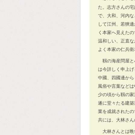
た。志方さんの宅
で、大和、河内な
して江州、若狹邊
く本家へ見えたの
温和しい、正直な
よく本家の仁兵衛
靱の海産問屋と
は今詳しく申上げ
中國、四國邊から
風俗や言葉などは
少の頃から靱の家
遂に堂々たる建築
業を成就されたの
共には、大林さん
大林さんとは晩