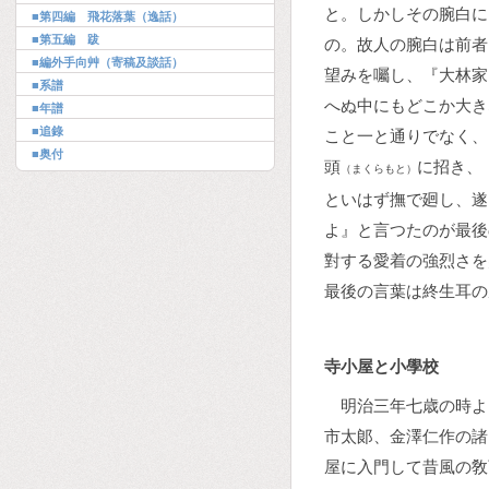
と。しかしその腕白に
■第四編 飛花落葉（逸話）
■第五編 跋
の。故人の腕白は前者
■編外手向艸（寄稿及談話）
望みを囑し、『大林家
■系譜
へぬ中にもどこか大き
■年譜
■追錄
こと一と通りでなく、
■奥付
頭
に招き、
（まくらもと）
といはず撫で廻し、遂
よ』と言つたのが最後
對する愛着の強烈さを
最後の言葉は終生耳の
寺小屋と小學校
明治三年七歳の時よ
市太郞、金澤仁作の諸
屋に入門して昔風の敎