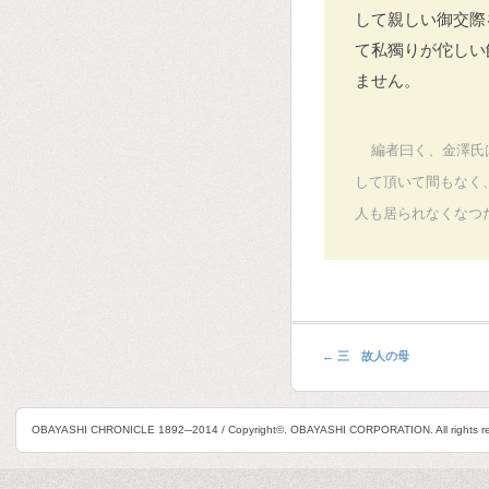
して親しい御交際
て私獨りが佗しい
ません。
編者曰く、金澤氏
して頂いて間もなく
人も居られなくなつ
←
三 故人の母
OBAYASHI CHRONICLE 1892─2014 / Copyright©. OBAYASHI CORPORATION. All rights re