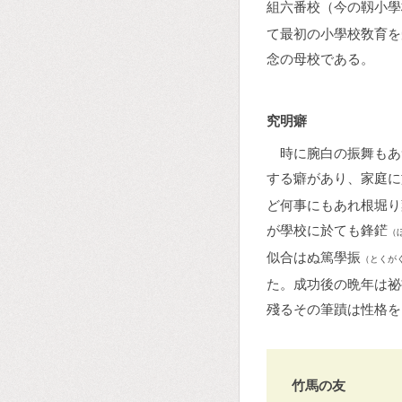
組六番校（今の靱小學
て最初の小學校敎育を
念の母校である。
究明癖
時に腕白の振舞もあ
する癖があり、家庭に
ど何事にもあれ根堀り
が學校に於ても鋒鋩
（
似合はぬ篤學振
（とくが
た。成功後の晩年は祕
殘るその筆蹟は性格を
竹馬の友