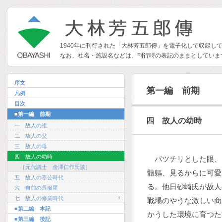
1940年に刊行された「大林芳五郎傳」を電子化して収録し
なお、社名・施設名などは、刊行時の表記のままとしていま
序文
第一編 前期
凡例
目次
■第一編 前期
四 故人の幼時
一 故人の祖
二 故人の父
三 故人の母
四 故人の幼時
パツチリとした眼、
［元代議士 金澤仁作氏談］
體軀、見るからに可愛
五 故人の奉公時代
る。他日砂崎氏が故人
六 自前の呉服屋
+
七 故人の修業時代
戰場のやうな激しい商
■第二編 本記
かうした環境に育つた
■第三編 後記