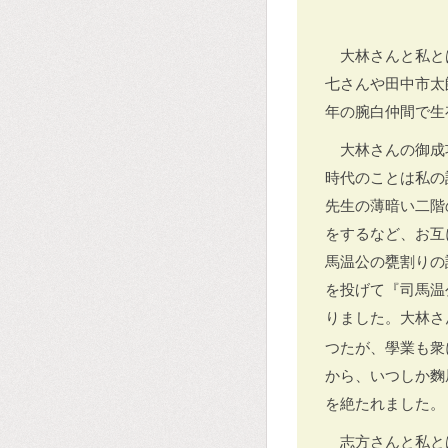
大林さんと私と
七さんや田中市太
年の腕白仲間で生
大林さんの御成
時代のことは私の
先生の薄暗い二階
をするなど、お互
馬温公の甕割りの
を投げて『司馬温
りました。大林さ
つたが、學業も衆
から、いつしか麴
を絶たれました。
志方さんと私と