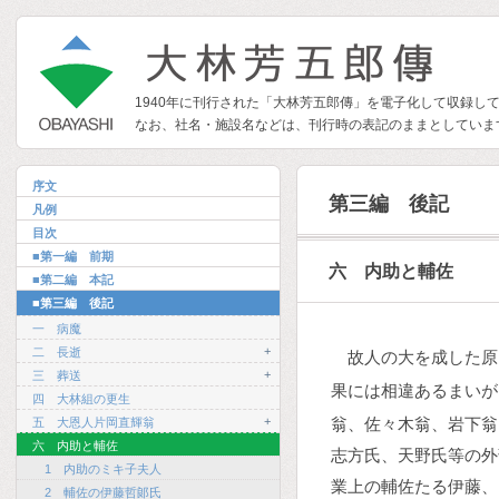
1940年に刊行された「大林芳五郎傳」を電子化して収録し
なお、社名・施設名などは、刊行時の表記のままとしていま
序文
第三編 後記
凡例
目次
■第一編 前期
六 内助と輔佐
■第二編 本記
■第三編 後記
一 病魔
+
二 長逝
故人の大を成した原
+
三 葬送
果には相違あるまいが
四 大林組の更生
+
翁、佐々木翁、岩下翁
五 大恩人片岡直輝翁
六 内助と輔佐
志方氏、天野氏等の外
1 内助のミキ子夫人
業上の輔佐たる伊藤、
2 輔佐の伊藤哲郞氏