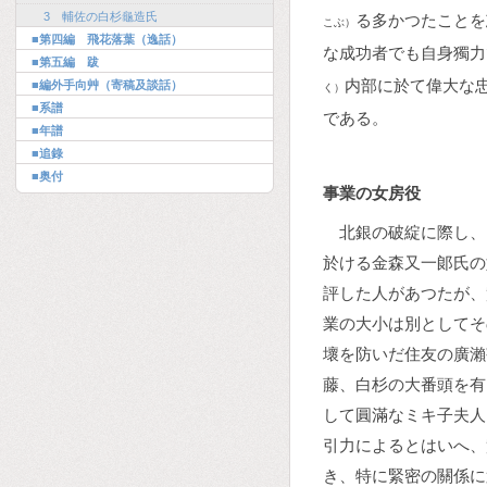
3 輔佐の白杉龜造氏
る多かつたことを
こぶ）
■第四編 飛花落葉（逸話）
な成功者でも自身獨力
■第五編 跋
内部に於て偉大な
■編外手向艸（寄稿及談話）
く）
■系譜
である。
■年譜
■追錄
■奥付
事業の女房役
北銀の破綻に際し、
於ける金森又一郞氏の
評した人があつたが、
業の大小は別としてそ
壞を防いだ住友の廣瀨
藤、白杉の大番頭を有
して圓滿なミキ子夫人
引力によるとはいへ、
き、特に緊密の關係に