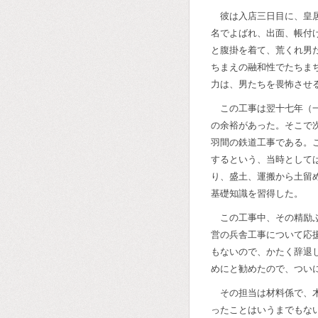
彼は入店三日目に、皇
名でよばれ、出面、帳付
と腹掛を着て、荒くれ男
ちまえの融和性でたちま
力は、男たちを畏怖させ
この工事は翌十七年（
の余裕があった。そこで
羽間の鉄道工事である。
するという、当時として
り、盛土、運搬から土留
基礎知識を習得した。
この工事中、その精励
営の兵舎工事について応
もないので、かたく辞退
めにと勧めたので、つい
その担当は材料係で、
ったことはいうまでもな