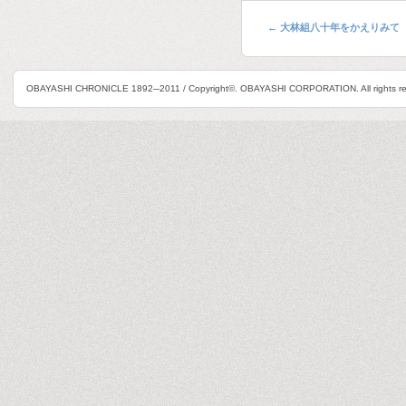
←
大林組八十年をかえりみて
OBAYASHI CHRONICLE 1892─2011 / Copyright©. OBAYASHI CORPORATION. All rights re