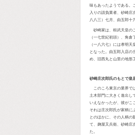
味もあったようである。
入りの請負業者、砂崎庄
八八三）七月、由五郎十
砂崎家は、桓武天皇の
（一七世紀初頭）、角倉
（一八六七）には孝明天
となった。由五郎入店の
め、旧西丸と山里の地形
砂崎庄次郎氏のもとで皇
このころ東京の業界で
土木部門に大きく進出し
いえなかったが、彼がこ
それは庄次郎氏が家柄に
とのほかに、その人柄の
て、麹屋又兵衛、砂崎庄
た。