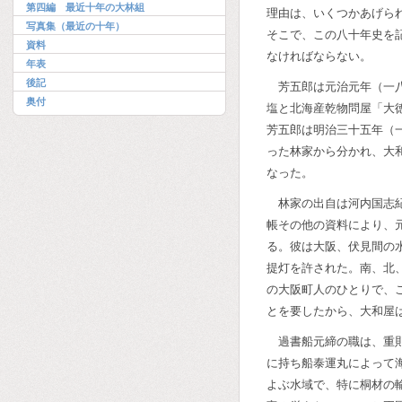
第四編 最近十年の大林組
理由は、いくつかあげら
写真集（最近の十年）
そこで、この八十年史を
資料
なければならない。
年表
後記
芳五郎は元治元年（一
奥付
塩と北海産乾物問屋「大
芳五郎は明治三十五年（
った林家から分かれ、大
なった。
林家の出自は河内国志
帳その他の資料により、
る。彼は大阪、伏見間の
提灯を許された。南、北
の大阪町人のひとりで、
とを要したから、大和屋
過書船元締の職は、重
に持ち船泰運丸によって
よぶ水域で、特に桐材の