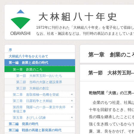
1972年に刊行された「大林組八十年史」を電子化して収録
なお、社名・施設名などは、刊行時の表記のままとしていま
序
第一章 創業のこ
大林組八十年をかえりみて
第一編 創業と成長の時代
第一章 創業のころ
第一節 大林芳五郎
第一節 大林芳五郎―おいたち
第二節 当時の大阪と建設業界
第三節 大林組の創立
乾物問屋「大徳」の三男
+
第二章 進取積極―危機を突破
+
第三章 日露戦争と大林組
企業のもつ社是、社風
+
第四章 飛躍への一歩―東京中央停
十年を回顧するとき、特
車場工事
長の職を継承したことに
+
第五章 きびしい試練
強く生き残っているから
第二編 発展の時代
第三編 戦後の再建と新発展の時代
廉、速、良をかかげ、そ