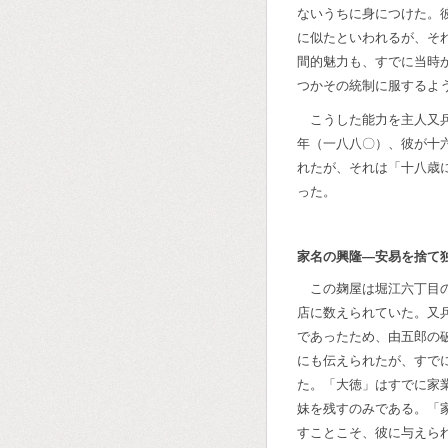
ないうちに身につけた。
に似たといわれるが、そ
間的魅力も、すでに当時
つかその統制に服するよ
こうした能力を主人又
年（一八八〇）、彼が十
れたが、それは「十八歳
った。
家名の興隆―安易を捨て
この麹屋は堀江六丁目
店に数えられていた。又
であったため、由五郎の
にも伝えられたが、すで
た。「大徳」はすでに家
妹を残すのみである。「
すことこそ、彼に与えら