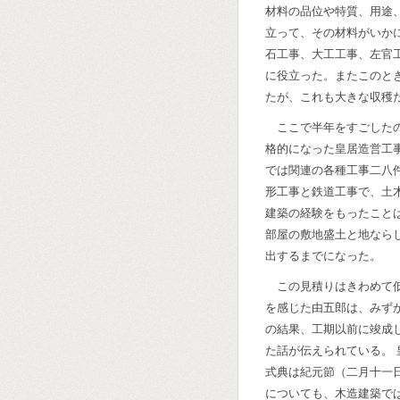
材料の品位や特質、用途
立って、その材料がいか
石工事、大工工事、左官
に役立った。またこのと
たが、これも大きな収穫
ここで半年をすごした
格的になった皇居造営工
では関連の各種工事二八
形工事と鉄道工事で、土
建築の経験をもったこと
部屋の敷地盛土と地なら
出するまでになった。
この見積りはきわめて
を感じた由五郎は、みず
の結果、工期以前に竣成
た話が伝えられている。
式典は紀元節（二月十一
についても、木造建築で