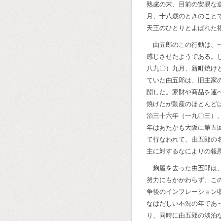
熟慮の末、目前の安易な
月、十八歳のときのこと
天王のひとりとよばれた
由五郎のこの行動は、
感じさせたようである。
八九〇）九月、新町焼け
ていた由五郎は、旧主家
闘した。家財や商品を運
焼けたが動産のほとんど
治三十六年（一九〇三）
年はあたかも大阪に第五
て行なわれて、由五郎の
主に対するなによりの報
麹屋を去った由五郎は
努力にもかかわらず、こ
争後のインフレーション
なはだしい不況の年であ
り、同時に由五郎の淡泊