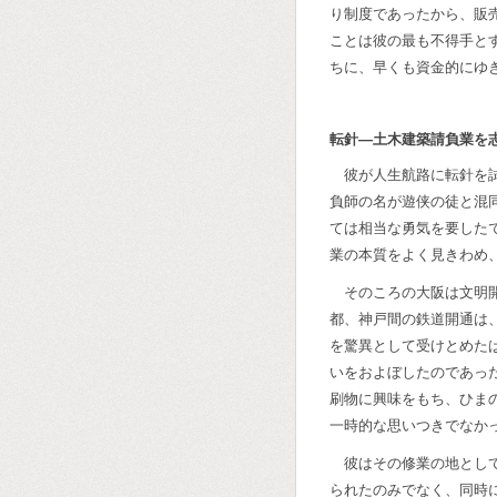
り制度であったから、販
ことは彼の最も不得手と
ちに、早くも資金的にゆ
転針―土木建築請負業を
彼が人生航路に転針を
負師の名が遊侠の徒と混
ては相当な勇気を要した
業の本質をよく見きわめ
そのころの大阪は文明
都、神戸間の鉄道開通は
を驚異として受けとめた
いをおよぼしたのであっ
刷物に興味をもち、ひま
一時的な思いつきでなか
彼はその修業の地とし
られたのみでなく、同時