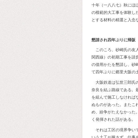
十年（一八八七）秋にほ
の模範的大工事を体験し
とする材料の精選と入念
懇請され四年ぶりに帰阪
このころ、砂崎氏の友
関西線）の初期工事を請
の借用かたを懇請し、砂
て四年ぶりに郷里大阪の
大阪鉄道は弘世三郎氏
奈良を結ぶ路線である。
を組んで施工しなければ
ぬものがあった。またこ
め、紛争がたえなかった
く発揮された話がある。
それは工区の境界争い
いう土工が服さず、仕事