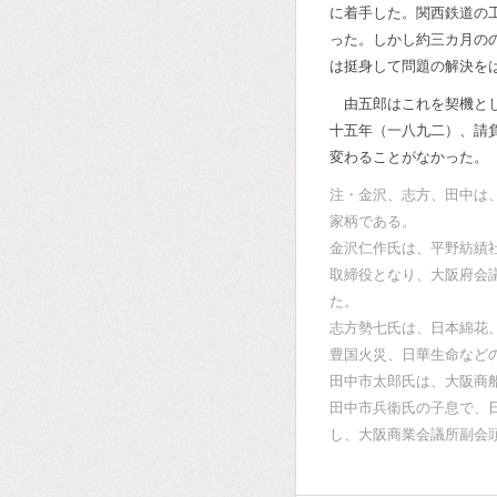
に着手した。関西鉄道の
った。しかし約三カ月の
は挺身して問題の解決を
由五郎はこれを契機と
十五年（一八九二）、請
変わることがなかった。
注・金沢、志方、田中は
家柄である。
金沢仁作氏は、平野紡績
取締役となり、大阪府会
た。
志方勢七氏は、日本綿花
豊国火災、日華生命など
田中市太郎氏は、大阪商
田中市兵衛氏の子息で、
し、大阪商業会議所副会