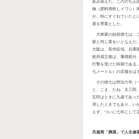
富み栄えた。こののち正
物（肥料用乾しイワシ）
が、特にすぐれていたと
屋を専業とした。
大林家の始祖徳七は、
家と同じ業をいとなんだ
大阪は、長州征伐、兵庫
政府成立後は、藩債処分
打撃を受けた時期である
七メートル）の店舗をは
その徳七は明治六年（
と、こま、たね、太三郎
五郎はときに九歳であっ
滞したときでもあり、い
えず、ついに七年にして
呉服商「麹屋」で人生修