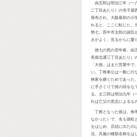
由五郎は明治三年（一
二丁目あたり）の寺子屋
発布され、大阪最初の小
れると、ここに転じた。
勢七、田中市太郎の諸氏
きがよく、見るからに愛
徳七の死の翌年春、由
長堀北通三丁目あたり）
「大徳」はまだ営業中で
い。丁稚奉公は一般に行
林家を継ぐためであった
に手さぐりで彼の頭をな
る。太三郎は明治九年（
れは亡父の意志によるも
丁稚となった彼は、角
なかった）で、名も徳松
をはじめ、店頭に出たの
法、呉服の種類名称をは