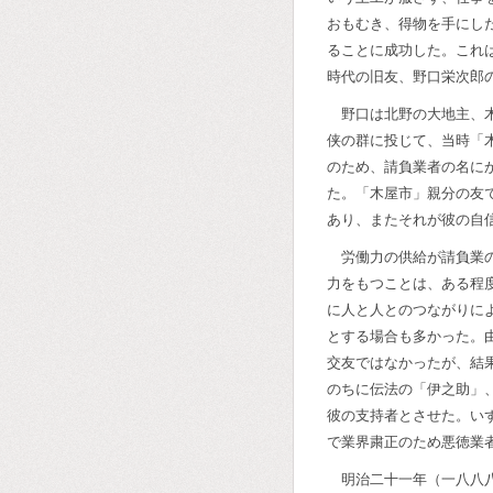
おもむき、得物を手にし
ることに成功した。これ
時代の旧友、野口栄次郎
野口は北野の大地主、
侠の群に投じて、当時「
のため、請負業者の名に
た。「木屋市」親分の友
あり、またそれが彼の自
労働力の供給が請負業
力をもつことは、ある程
に人と人とのつながりに
とする場合も多かった。
交友ではなかったが、結
のちに伝法の「伊之助」
彼の支持者とさせた。い
で業界粛正のため悪徳業
明治二十一年（一八八