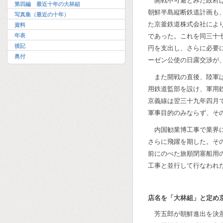
開戦不可避とみた政府
第四編 最近十年の大林組
朝鮮半島縦断鉄道計画も
写真集（最近の十年）
た京釜鉄道株式会社によ
資料
年表
であった。これを同三十
後記
円を支出し、さらに必要
奥付
ーゼン公使の日露交渉が
また開戦の直後、陸軍
用鉄道監部を設け、軍用
京義線は翌三十九年四月
軍事目的のみならず、そ
内国勧業博工事で業界
さらに飛躍を期した。そ
前にのべた旅順閉塞船用
工事と並行して行なわれ
店名を「大林組」と定め
芳五郎が朝鮮進出を決