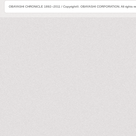
OBAYASHI CHRONICLE 1892─2011 / Copyright©. OBAYASHI CORPORATION. All rights re