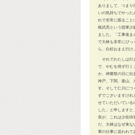
ありまして、つまり
いの気持ちでやった
れで非常に困ること
根武亮という陸軍少
ました。「工事進ま
で大林も非常にびっ
ら、白杉おまえ行け
それでわたしは行
で、やむを得ず行く
か、神嘗祭の日に社
神戸、下関、釜山、
す。そして仁川につ
ずでございますけれ
せていただいている
した」と申しますと
長が、これは少佐待
だ、大林はなぜ来な
軍の仕事に追われて