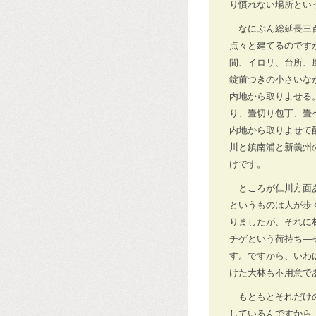
り慣れない場所とい
なにぶん総延長三
点々と建てるのです
間、イロリ、台所、
錠前つきの小さいな
内地から取りよせる
り、畳切り包丁、畳
内地から取りよせて
川と鎮南浦と新義州
けです。
ところが仁川方面
というものは人が歩
りましたが、それに
チゲという荷持ち―
す。ですから、いわ
けた大林も不用意で
もともとそれだけ
しているんですから