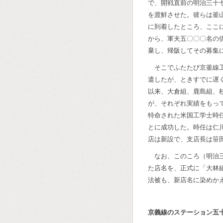
で、開戦直前の明治三十
を渡鮮させた。彼らは釜
に到着したところ、ここ
から、軍夫五〇〇〇名の
棄し、帰阪してその募集
そこでふたたび京釜線
遣したが、ときすでに遅
以来、大倉組、鹿島組、
が、それぞれ実績をもっ
特命された米国工学士時
とに成功した。時任は仁
店は新設で、支店長は笹
なお、このころ（明治
た店名を、正式に「大林
法被も、新店名に染めか
京義線のステーション五