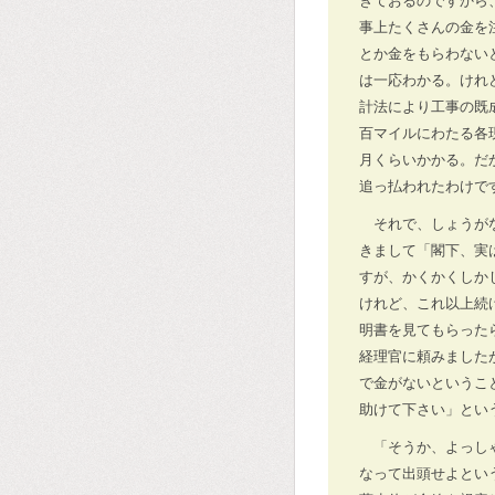
きておるのですから
事上たくさんの金を
とか金をもらわない
は一応わかる。けれ
計法により工事の既
百マイルにわたる各
月くらいかかる。だ
追っ払われたわけで
それで、しょうが
きまして「閣下、実
すが、かくかくしか
けれど、これ以上続
明書を見てもらった
経理官に頼みました
で金がないというこ
助けて下さい」とい
「そうか、よっし
なって出頭せよとい