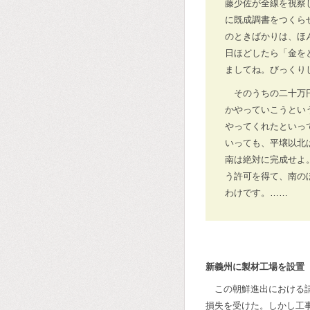
藤少佐が全線を視察
に既成調書をつくら
のときばかりは、ほ
日ほどしたら「金を
ましてね。びっくり
そのうちの二十万
かやっていこうとい
やってくれたといっ
いっても、平壌以北
南は絶対に完成せよ
う許可を得て、南の
わけです。……
新義州に製材工場を設置
この朝鮮進出における
損失を受けた。しかし工