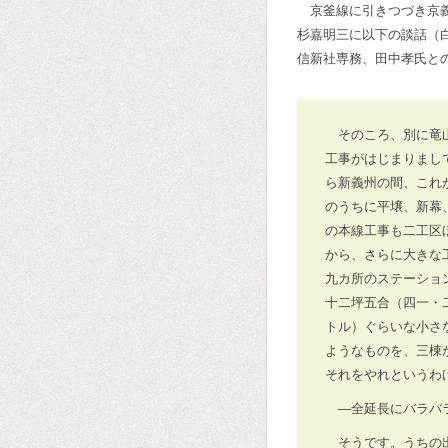
京釜線に引きつづき京
杉嘉明三に以下の談話（
信新社専務、田中孝氏と
そのころ、別に竜
工事がはじまりまし
ら新義州の間、これ
のうちに平壌、新幕
の本線工事も二工区
から、さらに大きな
九カ所のステーショ
十二坪五合（四一・
トル）ぐらいな小さ
ようなものを、三棟
それをやれというわ
―全延長にバラバ
そうです。うちの