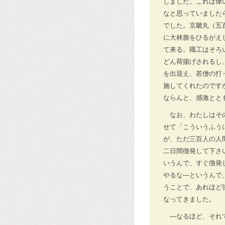
しました。これは偉
なと思っていました
でした。京畿丸（五
に大林旗をひるがえ
て来る。職工はそろ
どん荷揚げされるし
を出迎え、若僧の打
施してくれたのです
ならんと、感激とと
なお、わたしはそ
せて「こういうふう
が、ただ三百人の人
二日間徴発して下さ
いうんで、すぐ徴発
やるな―というんで
うことで、あれほど
なってきました。
―なるほど、それ