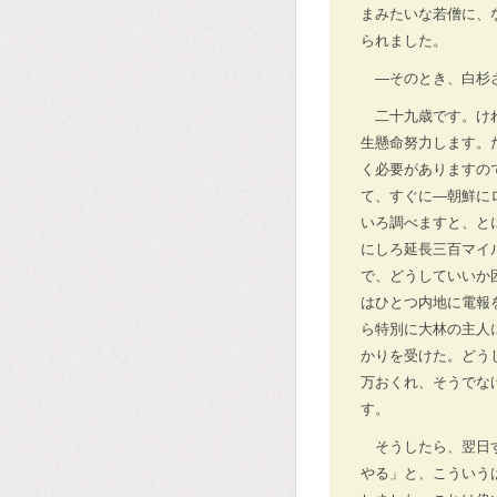
まみたいな若僧に、
られました。
―そのとき、白杉
二十九歳です。け
生懸命努力します。
く必要がありますの
て、すぐに―朝鮮に
いろ調べますと、と
にしろ延長三百マイ
で、どうしていいか
はひとつ内地に電報
ら特別に大林の主人
かりを受けた。どう
万おくれ、そうでな
す。
そうしたら、翌日
やる」と、こういう