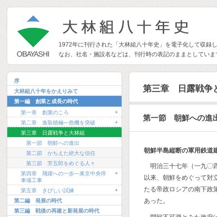
1972年に刊行された「大林組八十年史」を電子化して収録
なお、社名・施設名などは、刊行時の表記のままとしていま
序
第三章 日露戦争
大林組八十年をかえりみて
第一編 創業と成長の時代
+
第一章 創業のころ
第一節 朝鮮への進
+
第二章 進取積極―危機を突破
第三章 日露戦争と大林組
第一節 朝鮮への進出
朝鮮半島縦断の軍用鉄道
第二節 かちえた絶大な信任
第三節 芳五郎をめぐる人々
明治三十七年（一九〇
+
第四章 飛躍への一歩―東京中央停
以来、朝鮮をめぐって対
車場工事
たる帝政ロシアの南下政
+
第五章 きびしい試練
あった。
第二編 発展の時代
第三編 戦後の再建と新発展の時代