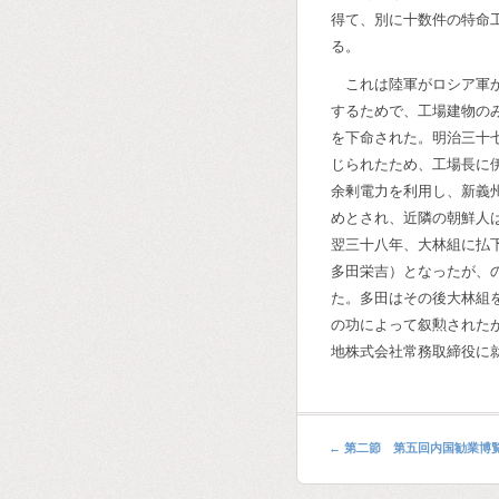
得て、別に十数件の特命
る。
これは陸軍がロシア軍
するためで、工場建物の
を下命された。明治三十
じられたため、工場長に
余剰電力を利用し、新義
めとされ、近隣の朝鮮人
翌三十八年、大林組に払
多田栄吉）となったが、
た。多田はその後大林組
の功によって叙勲された
地株式会社常務取締役に
←
第二節 第五回内国勧業博