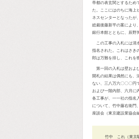
帝都の表玄関とするため
た。ここにはのちに海上
ネスセンターとなったが
総裁後藤新平の案により
銀行本館とともに、辰野
この工事の入札には清
指名された。これはさき
郎は万難を排し、これを
第一回の入札は壁およ
開札の結果は偶然にも、
ない、三八万六〇〇〇円
および一階内部、六月に
各工事が、一一社の指名
について、竹中藤右衛門
座談会（東京建設業協会
竹中 これ（東京