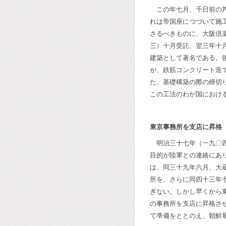
この年七月、千日前の
れは帝国座につづいて施
さるべきものに、大阪倶
三）十月受託、翌三年十
建築として著名である。
が、鉄筋コンクリート造
た、基礎構築の際の締切
この工法のわが国におけ
東京事務所を支店に昇格
明治三十七年（一九〇
目的が陸軍との連絡にあ
は、同三十九年六月、大
所を、さらに同四十三年
ぎない。しかし早くから
の事務所を支店に昇格さ
て準備をととのえ、朝鮮