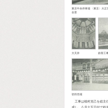
東京中央停車場 〈東京〉大正
全景
大天井
鉄骨工
切符売場
工事は植村克己を総主
成し、八月十五日付で鉄