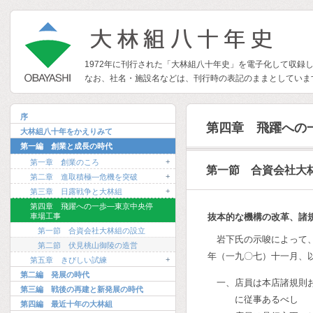
1972年に刊行された「大林組八十年史」を電子化して収録
なお、社名・施設名などは、刊行時の表記のままとしていま
序
第四章 飛躍への
大林組八十年をかえりみて
第一編 創業と成長の時代
+
第一章 創業のころ
第一節 合資会社大
+
第二章 進取積極―危機を突破
+
第三章 日露戦争と大林組
第四章 飛躍への一歩―東京中央停
車場工事
抜本的な機構の改革、諸
第一節 合資会社大林組の設立
岩下氏の示唆によって
第二節 伏見桃山御陵の造営
年（一九〇七）十一月、
+
第五章 きびしい試練
第二編 発展の時代
一、店員は本店諸規則
第三編 戦後の再建と新発展の時代
に従事あるべし
第四編 最近十年の大林組