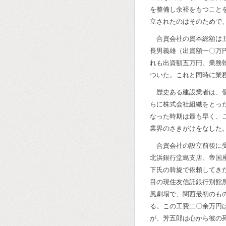
を整備し余裕をもつこと
立されたのはそのためで
合資会社の資本総額は
長男義雄（出資額一〇万
れも出資額五万円、業務
ついた。これと同時に業
歴史ある建設業者は、
らに株式会社組織をとっ
なった時期は最も早く、
業界のさきがけをなした
合資会社の設立前後に
北浜銀行堂島支店、帝国
下氏の斡旋で依頼してき
目の現住友信託銀行別館
風劇場で、関西最初のも
る。この工費二〇余万円
が、芳五郎は心から彼の