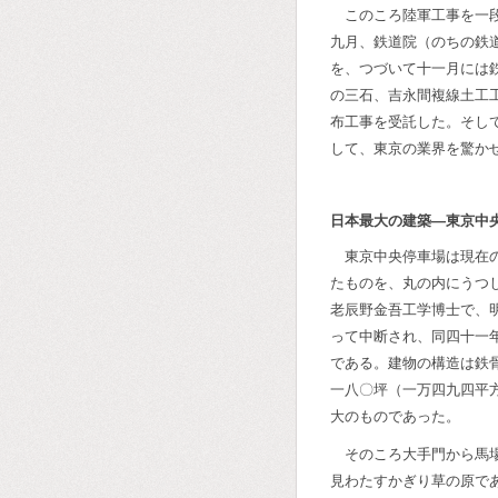
このころ陸軍工事を一
九月、鉄道院（のちの鉄
を、つづいて十一月には
の三石、吉永間複線土工
布工事を受託した。そし
して、東京の業界を驚か
日本最大の建築―東京中
東京中央停車場は現在
たものを、丸の内にうつ
老辰野金吾工学博士で、
って中断され、同四十一
である。建物の構造は鉄
一八〇坪（一万四九四平
大のものであった。
そのころ大手門から馬
見わたすかぎり草の原で