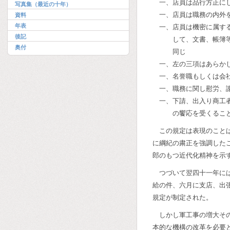
一、店員は品行方正に
写真集（最近の十年）
一、店員は職務の内外
資料
年表
一、店員は機密に属す
後記
して、文書、帳簿
奥付
同じ
一、左の三項はあらか
一、名誉職もしくは会
一、職務に関し慰労、
一、下請、出入り商工
の饗応を受くるこ
この規定は表現のこと
に綱紀の粛正を強調した
郎のもつ近代化精神を示
つづいて翌四十一年に
給の件、六月に支店、出
規定が制定された。
しかし軍工事の増大そ
本的な機構の改革を必要