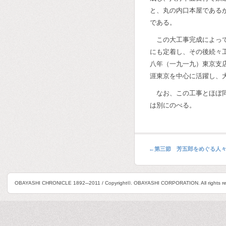
と、丸の内口本屋である
である。
この大工事完成によっ
にも定着し、その後続々
八年（一九一九）東京支
涯東京を中心に活躍し、
なお、この工事とほぼ
は別にのべる。
←
第三節 芳五郎をめぐる人
OBAYASHI CHRONICLE 1892─2011 / Copyright©. OBAYASHI CORPORATION. All rights re