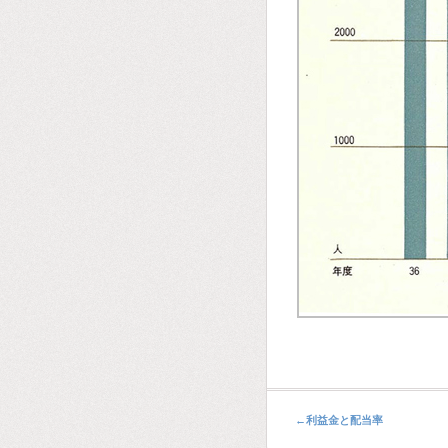
←
利益金と配当率