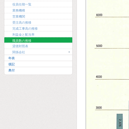
役員任期一覧
業務機構
営業機関
受注高の推移
完成工事高の推移
利益金と配当率
職員数の推移
貸借対照表
+
関係会社
年表
後記
奥付