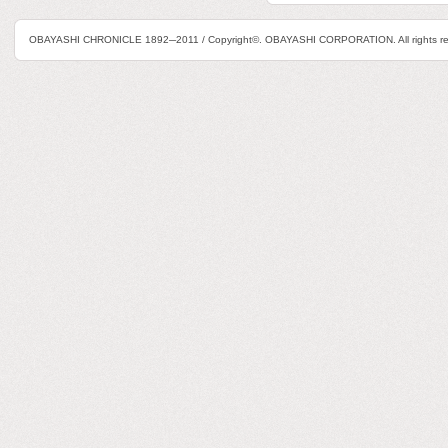
OBAYASHI CHRONICLE 1892─2011 / Copyright©. OBAYASHI CORPORATION. All rights re