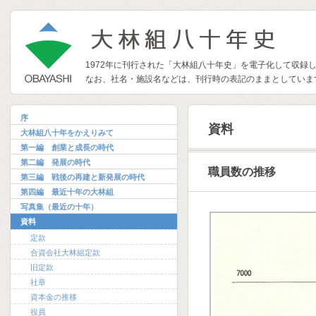
1972年に刊行された「大林組八十年史」を電子化して収録
なお、社名・施設名などは、刊行時の表記のままとしていま
序
資料
大林組八十年をかえりみて
第一編 創業と成長の時代
第二編 発展の時代
職員数の推移
第三編 戦後の再建と新発展の時代
第四編 最近十年の大林組
写真集（最近の十年）
資料
定款
合資会社大林組定款
旧定款
社章
資本金の推移
役員